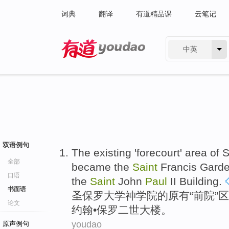
词典
翻译
有道精品课
云笔记
中英
有道 - 网易旗下搜索
双语例句
The existing
'
forecourt
'
area
of
S
全部
became
the
Saint
Francis
Gard
口语
the
Saint
John
Paul
II
Building
.
书面语
圣保罗
大学
神学院
的
原有
“
前院
”
区
论文
约翰
•
保罗
二世
大楼
。
youdao
原声例句