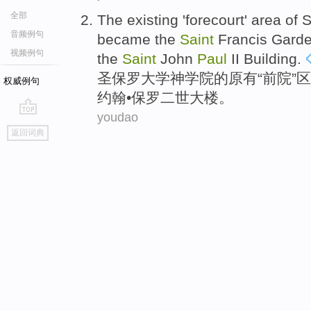
全部
The existing
'
forecourt
'
area
of
S
音频例句
became
the
Saint
Francis
Gard
视频例句
the
Saint
John
Paul
II
Building
.
圣保罗
大学
神学院
的
原有
“
前院
”
区
权威例句
约翰
•
保罗
二世
大楼
。
youdao
go
返回词典
top