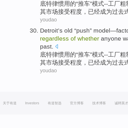
底特律惯用
的
“
推车
”
模式
--
工厂
粗
其
市场接受程度，已经成为
过去
youdao
Detroit’s old “
push
”
model
—
fact
regardless
of
whether
anyone w
past
.
底特律惯用
的
“
推车
”
模式
--
工厂
粗
其
市场接受程度，已经成为
过去
youdao
关于有道
Investors
有道智选
官方博客
技术博客
诚聘英