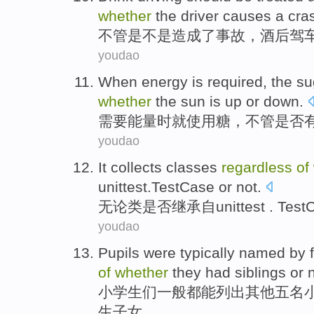
whether
the driver
causes
a
cra
不管
是不是
造成
了
事故，
酒后
驾
youdao
When
energy
is
required
, the
su
whether
the sun
is up or down.
需要
能量
时
就使用
糖
，不管
是否
youdao
It
collects
classes
regardless
of
unittest.TestCase
or not.
无论
类
是否
继承
自
unittest . Tes
youdao
Pupils
were
typically
named
by
of
whether
they
had siblings
or n
小学生
们
一般都
能列出
其他
五
名
生子女。