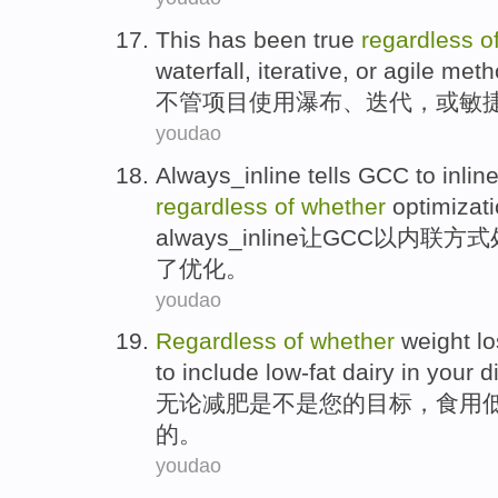
This
has
been
true
regardless
o
waterfall
,
iterative
,
or
agile
meth
不管
项目
使用
瀑布
、
迭代
，
或
敏
youdao
Always_inline tells
GCC
to
inlin
regardless
of
whether
optimizat
always_inline让
GCC
以
内联
方式
了
优化
。
youdao
Regardless
of
whether
weight l
to include
low-fat
dairy in your
d
无论
减肥
是不是
您
的
目标
，食用
的。
youdao