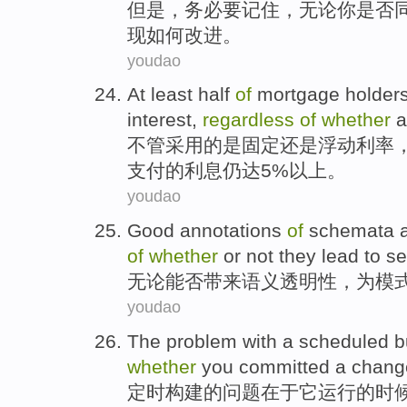
但是
，
务必要
记住，
无论
你
是否
现
如何
改进。
youdao
At least
half
of
mortgage
holder
interest
,
regardless
of
whether
不管采用
的
是
固定
还是
浮动
利率
支付
的
利息
仍
达5%
以上
。
youdao
Good
annotations
of
schemata
of
whether
or not they
lead
to
se
无论
能否
带来
语义
透明性
，
为模
youdao
The
problem
with a
scheduled
b
whether
you
committed
a
chang
定时
构建
的
问题
在于
它
运行
的
时