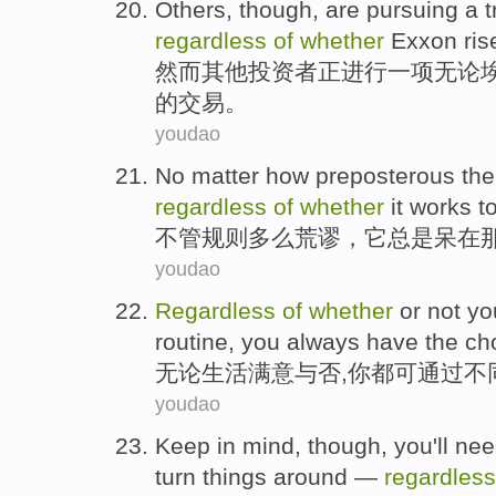
Others
,
though
,
are
pursuing
a
t
regardless
of
whether
Exxon
ris
然而
其他
投资者
正
进行
一项
无论
的
交易
。
youdao
No matter
how
preposterous
th
regardless
of
whether
it works
t
不管
规则
多么
荒谬
，
它
总是呆在
youdao
Regardless
of
whether
or not
yo
routine, you
always have
the
ch
无论
生活
满意
与否
,
你
都
可通过不
youdao
Keep
in mind,
though
,
you
'll ne
turn things around —
regardless