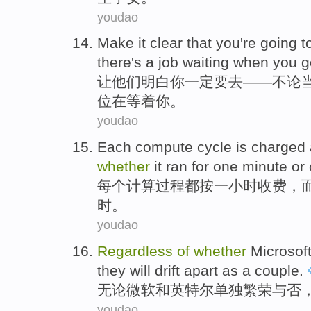
youdao
Make
it
clear that
you
're going
t
there's
a
job
waiting
when
you
g
让
他们
明白
你
一定
要
去
——
不论
位
在等着
你。
youdao
Each
compute
cycle
is
charged
whether
it
ran
for
one
minute
or
每个
计算
过程
都
按
一
小时
收费
，
时。
youdao
Regardless
of
whether
Microsof
they
will
drift apart
as a
couple
.
无论
微软
和
英特尔
单独
繁荣与否
youdao