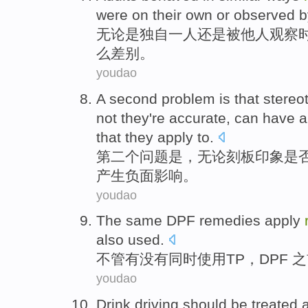
were
on their
own
or
observed
b
无论是
独自
一人
还是
被他人
观察
么差别。
youdao
A second
problem
is
that
stereo
not they
're
accurate
,
can have
a
that
they
apply
to.
第二
个
问题
是
，
无论
刻板印象
是
产生
负面
影响
。
youdao
The
same
DPF
remedies
apply
also
used
.
不管
有没有
同时
使用
TP
，
DPF 
youdao
Drink
driving
should be
treated
a