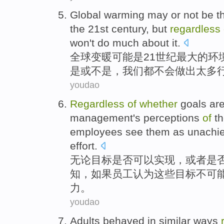
Global
warming
may
or not
be
t
the
21st
century
,
but
regardless
won't
do
much about
it.
全球
变暖
可能
是
21
世纪
最大
的
环
是
或
不是
，
我们
都
不会
做出
太多
youdao
Regardless
of
whether
goals
ar
management's
perceptions
of
t
employees
see
them
as unachi
effort
.
无论
目标
是否
可以
实现
，
或者
是
知
，
如果
员工
认为
这些
目标不可
力
。
youdao
Adults behaved in similar
ways