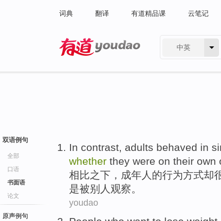
词典
翻译
有道精品课
云笔记
中英
有道 - 网易旗下搜索
双语例句
In contrast
,
adults behaved
in
si
全部
whether
they
were
on their own
口语
相比
之下，
成年人
的
行为
方式
却
书面语
是
被别人
观察
。
论文
youdao
原声例句