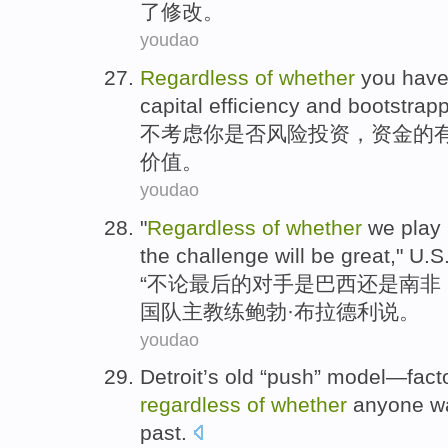
了
修改
。
youdao
Regardless
of
whether
you
have
capital
efficiency
and
bootstrap
不考虑
你
是否
风险
投资，
资金
的
价值。
youdao
"
Regardless
of
whether
we
play
the
challenge
will be
great
,"
U.S
“
不论
最后
的
对手是
巴西
还是
南非
国队
主教练
鲍勃
·
布拉德利
说。
youdao
Detroit’s old “
push
”
model
—
fact
regardless
of
whether
anyone w
past
.