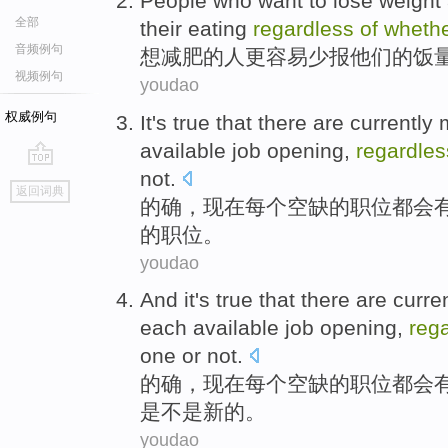
People
who
want to
lose weight
全部
their
eating
regardless
of
wheth
音频例句
想
减肥
的
人
更
容易少报
他们
的
饭
视频例句
youdao
权威例句
It's true
that there are
currently
available
job
opening,
regardles
not.
go
返回词典
top
的确
，
现在
每个
空缺的
职位
都会
的
职位。
youdao
And it's true
that
there are
curre
each
available
job
opening,
reg
one or not.
的确
，
现在
每个
空缺
的
职位
都会
是不是
新的
。
youdao