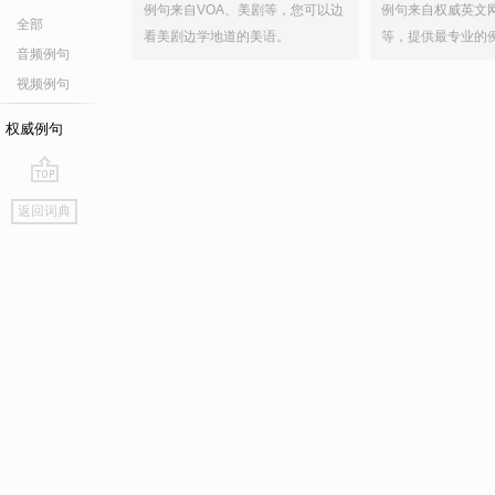
例句来自VOA、美剧等，您可以边
例句来自权威英文
全部
看美剧边学地道的美语。
等，提供最专业的
音频例句
视频例句
权威例句
go
返回词典
top