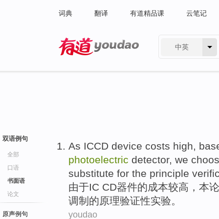
词典
翻译
有道精品课
云笔记
中英
有道 - 网易旗下搜索
双语例句
As
ICCD
device
costs
high
, bas
全部
photoelectric
detector
, we choo
口语
substitute for
the
principle
verifi
书面语
由于
IC
CD
器件
的
成本
较高
，本
论文
调制的
原理
验证性
实验。
youdao
原声例句