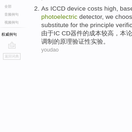
全部
As
ICCD
device
costs
high
, bas
音频例句
photoelectric
detector
, we choo
视频例句
substitute for
the
principle
verifi
由于
IC
CD
器件
的
成本
较高
，本
权威例句
调制的
原理
验证性
实验。
youdao
go
返回词典
top