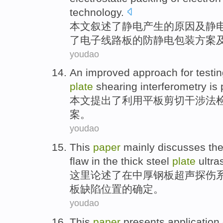
technology
.
本文
叙述
了
静电
产生
的
原因
及
静
了
电子线路板
的
防
静电
包装
方案
youdao
An
improved
approach
for
testi
plate
shearing
interferometry
is
本文
提出
了
利用
平板
剪切
干涉
法
案
。
youdao
This
paper
mainly discusses
th
flaw
in
the
thick
steel
plate
ultra
这里
论述
了
在
中
厚
钢板
超声探伤
板
缺陷位置
的
确定。
youdao
This
paper
presents
application