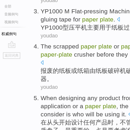
youdao
全部
YP1000
M Flat-pressing
Machin
音频例句
gluing
tape for
paper
plate
.
视频例句
YP1000
型压平
机
主要
用于
纸板过
权威例句
youdao
The scrapped
paper
plate
or
pa
go
paper-
plate
crusher
before they
返回词典
top
报废
的
纸板
或
纸箱
由
纸板
破碎机
器
。
youdao
When
designing
any
product
fro
application
or
a
paper
plate
,
the
consider
is
who
will
be
using
it
.
在
从头开始设计
任何
产品
时，
不