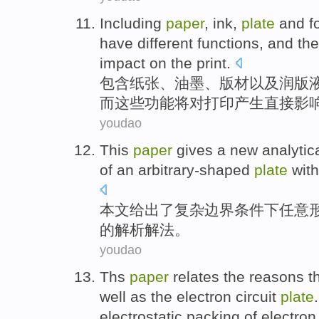
Including
paper
,
ink
,
plate
and
f
have
different
functions
,
and
th
impact
on the
print
.
包含
纸张
、
油墨
、
版
材
以及
润
版
而
这些
功能
将
对
打印
产生
直接
影
youdao
This
paper
gives
a
new
analytic
of
an
arbitrary-shaped
plate
wit
本文
给出了
复杂
边界
条件
下任意
的
解析
解法
。
youdao
Ths
paper
relates
the
reasons
t
well
as
the
electron
circuit
plate
electrostatic
packing
of
electron 