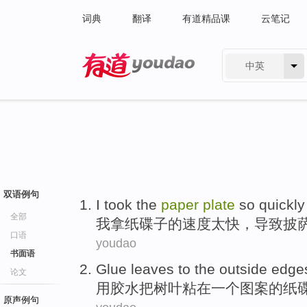
词典
翻译
有道精品课
云笔记
中英
有道 - 网易旗下搜索
双语例句
I
took the
paper
plate
so quickly 
全部
我
拿纸碟子的速度太快，导致披
口语
youdao
书面语
Glue
leaves
to the outside
edge
论文
用
胶水
把
树叶
粘在
一个
图案
的
纸
原声例句