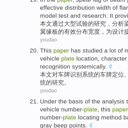
effective
distribution
width
of
fla
model
test
and
research
.
It prov
本文
通过
大型
试验
的
研究
，
分析
翼缘
板
的
有效
分布
宽度
，
为
设计
youdao
This
paper
has
studied a
lot
of
m
vehicle
plate
location
,
character
recognition
systemically
.
本文
对
车牌
识别
系统
的
车牌
定位
统的研究。
youdao
Under
the
basis
of
the
analysis
vehicle
number-
plate
,
this
paper
number-
plate
locating
method
b
gray
beep
points
.