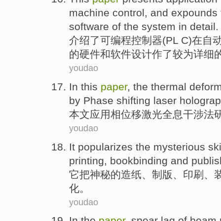
machine
control
, and
expounds
software
of the
system
in detail
.
介绍
了可编程控制器(
PL
C)
在
自
的
硬件
和
软件
设计
作了较为详细
youdao
In this
paper
, the
thermal
deform
by
Phase
shifting
laser
hologra
本文
应用
相
位移
激光
全息
干涉
法
youdao
It
popularizes the
mysterious
ski
printing
,
bookbinding
and
publis
它
把
神秘
的造纸
、
制版
、
印刷
、
化。
youdao
In the
paper
, spear
lag
of
beam