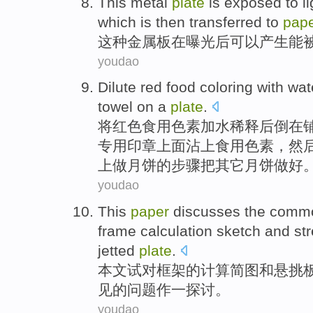
This
metal
plate
is exposed
to l
which is
then transferred
to
pap
这种
金属
板
在
曝光
后
可以
产生能
youdao
Dilute
red
food coloring
with
wat
towel
on
a
plate
.
将
红色
食用
色素
加水
稀释
后
倒
在
专用印章上面沾上食用色素，然后
上做月饼的步骤把其它月饼做好
youdao
This
paper
discusses
the
comm
frame
calculation
sketch
and
st
jetted
plate
.
本文
试
对
框架
的
计算
简图
和
悬挑
见
的
问题
作一
探讨
。
youdao