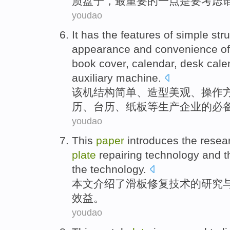
质
盘子
，
最
重要
的
一点是
要
考虑
youdao
It
has the
features
of
simple
str
appearance
and
convenience
o
book
cover
,
calendar
, desk
cale
auxiliary
machine
.
该机
结构
简单
、造型
美观
、
操作
历
、
台历
、
纸板
等生产企业的必
youdao
This
paper
introduces
the
resea
plate
repairing
technology
and
t
the
technology
.
本文
介绍
了
滑板
修复
技术
的
研究
效益
。
youdao