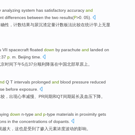
y
analyzing
system
has
satisfactory
accuracy
and
ant
differences between
the two
results
(
P
>
0
.
05
).
准确性
，计数结果
与
尿
沉渣
定量计数板法比较在统计学
上无
显
u
VII spacecraft
floated
down
by parachute
and
landed
on
5:37
p
.
m.
Beijing
time
.
北京
时间
下午
5点37分顺利
降落
在
中国
北部
草原
上。
nd
Q T intervals prolonged
and
blood pressure
reduced
ose
before
exposure
.
比较
，出现
心率
减慢、PR
间
期和QT间期延长
及
血压
下降
。
aying
down
n-type
and
p
-type materials in proximity gets
ions
in the
concentrations
of
dopants
.
就
越大，这也是受到了掺入元素
浓度
波动
的影响。