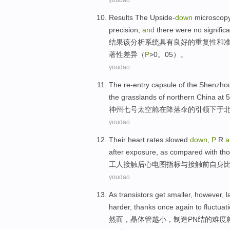
youdao
Results
The
Upside-
down
microscop
precision
,
and
there
were
no
signific
结果
该
分析
系统
具有
良好
的
重复性
和
著
性
差异
（
P
>
0
。05）。
youdao
The re-entry
capsule
of
the
Shenzho
the
grasslands
of
northern
China
at 
神州
七号
太空舱
在
降落伞
的
引领下于
youdao
Their
heart rates slowed
down
,
P
R
a
after
exposure
, as
compared
with th
工人
接触
后
心电图
指标
与
接触前自身
youdao
As transistors
get smaller
,
however
,
l
harder, thanks once again to
fluctuat
然而
，
晶体管
越
小，
制造PN
结
的
难度