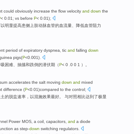
ht
could
obviously
increase
the
flow
velocity
and
down
the
P
< 0.01; vs before
P
< 0.01);
可以
明显
提高
患侧上肢
动脉
血管
的
血
流量
、
降低
血管
阻力
ent period
of
expiratory
dyspnea
,
tic
and
falling
down
 guinea pigs
(
P
<0.001).
呼吸
困难、
抽搐
和
跌倒
的
潜伏期
（
P
< 0 .0 0 1 ）。
psum
accelerates the salt moving
down
and
mixed
nt
difference
(
P
<0.01)
compared
to the control;
盐土的脱盐速率，以
混
施效果
最好
。 与对照相比达到了
极
显
nnel
Power
MOS
,
a coil
,
capacitors
,
and
a
diode
unction
as
step-
down
switching
regulators
.