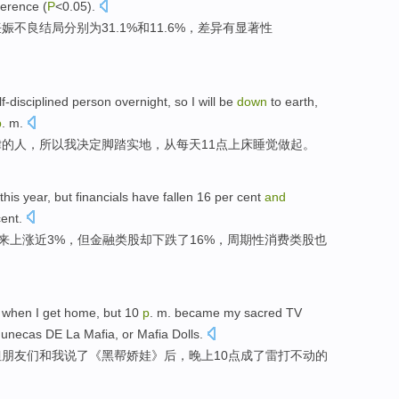
ference
(
P
<0.05).
妊娠
不良
结局
分别为31.1%和11.6%，
差异
有
显著性
lf-disciplined
person
overnight
,
so
I will be
down
to
earth
,
p
. m
.
律
的
人
，
所以
我决定脚踏
实地
，从每天11点
上床
睡觉
做起
。
this year
,
but
financials
have
fallen
16 per cent
and
ent.
来
上涨
近
3%，
但
金融类股
却
下跌
了16%，
周期性
消费类
股也
when I
get home
,
but
10
p
. m.
became
my sacred
TV
unecas
DE La
Mafia
, or Mafia Dolls.
但
朋友们
和
我
说
了《
黑帮
娇娃
》后，晚上
10
点
成了
雷打不动的