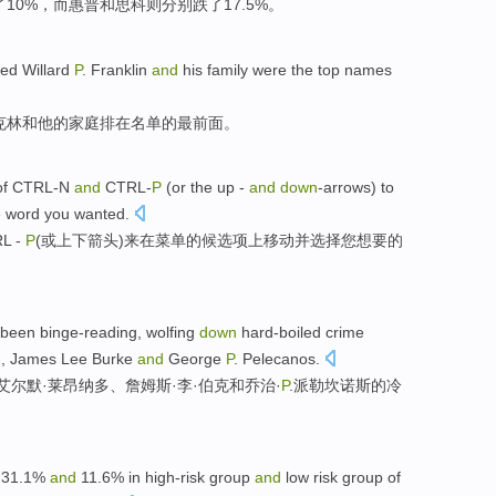
了
10%，
而
惠普
和
思科
则分别跌了17.5%。
ed Willard
P
. Franklin
and
his
family
were the
top
names
克林
和
他
的
家庭
排
在名单
的最前面。
of CTRL-N
and
CTRL-
P
(
or
the up
-
and
down
-arrows)
to
e
word
you
wanted
.
L -
P
(
或
上下箭头)
来
在
菜单
的候选项上移动
并
选择
您
想要
的
been binge-reading
,
wolfing
down
hard-boiled
crime
, James
Lee
Burke
and
George
P
.
Pelecanos.
艾尔默·
莱昂纳多
、詹姆斯·
李
·
伯克
和
乔治·
P
.派勒坎诺斯的冷
 31.1%
and
11.6%
in high-risk
group
and
low
risk
group
of