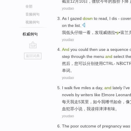
截至
12月
10
日，
微软
今年
的
股价
下降
全部
youdao
音频例句
As
I
gazed
down
to
read
, I dis -
cover
视频例句
on
the list.
我
低头
仔细一看
，发现威德拉•
p
•
富兰
权威例句
youdao
And
you
could
then
use
a sequence 
go
返回词典
step
through the
menu
and
select
th
top
然后
，
您
可以
分别
使用
CTRL
-
N
和
CTR
单词
。
youdao
I
walk
five
miles
a day
,
and
lately I’ve
novels
by writers
like
Elmore
Leonard
每天
我
走
5
英里
，如今我
嗜
书如命，
像
血
犯罪
小说
，我读得
津津
有味。
youdao
The
poor
outcome
of
pregnancy
was