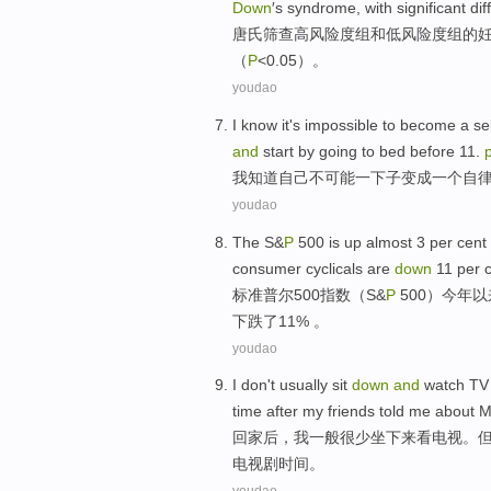
Down
′s syndrome,
with
significant
dif
唐氏
筛查
高风险度
组
和
低
风险
度组
的
（
P
<0.05）。
youdao
I
know
it's
impossible
to
become
a
se
and
start
by
going to bed before
11.
我
知道
自己
不可能
一下子
变成
一个
自
youdao
The S&
P
500 is
up
almost
3 per cent
consumer
cyclicals
are
down
11 per c
标准
普尔500指数（S&
P
500）
今年
以
下跌了11% 。
youdao
I
don't
usually
sit
down
and
watch
TV
time
after
my
friends
told
me
about
M
回家
后
，
我
一般
很少
坐下
来看
电视
。
电视剧
时间
。