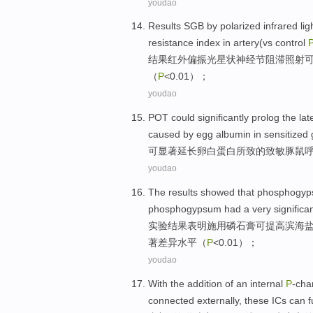
youdao
Results
SGB
by polarized
infrared
lig
resistance
index in
artery
(vs control
结果
红外
偏振光
星状神经节阻滞照射
（
P
<0.01）；
youdao
POT
could
significantly
prolog
the lat
caused by egg
albumin in sensitized
可
显著
延长卵白蛋白所致
的
致敏
豚鼠
youdao
The results
showed that
phosphogy
phosphogypsum
had
a very
significa
实验
结果
表明
施用
磷
石膏
可提高滨海
著
差异水平
（
P
<0.01）；
youdao
With the
addition
of an
internal
P
-cha
connected externally,
these
ICs
can
f