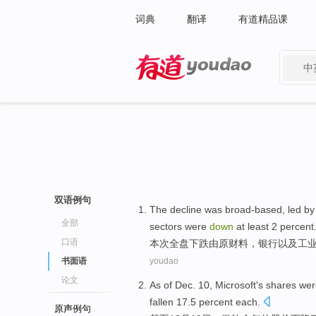
词典
翻译
有道精品课
中
有道 - 网易旗下搜索
双语例句
The
decline
was broad-based, led
by
全部
sectors
were
down
at least
2 percent
口语
本次全盘
下跌
由
原财
料
，
银行
以及
工
书面语
youdao
论文
As of Dec.
10
,
Microsoft's
shares wer
fallen
17.5 percent each.
原声例句