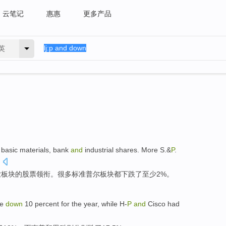
云笔记
惠惠
更多产品
英
basic
materials
,
bank
and
industrial
shares
.
More
S.&
P
.
.
业
板块
的
股票
领衔。
很多
标准普尔板块
都
下跌
了至少2%。
e
down
10 percent for
the year
,
while
H-
P
and
Cisco had