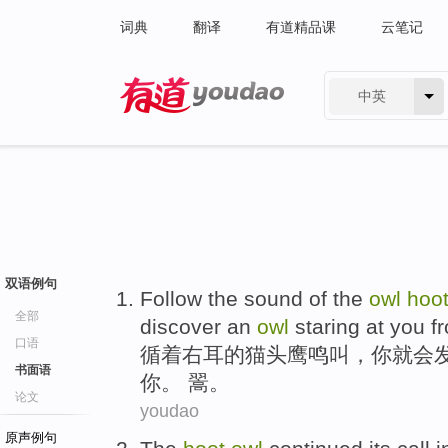
词典
翻译
有道精品课
云笔记
中英
有道 - 网易旗下搜索
双语例句
Follow
the sound
of
the
owl
hoo
全部
discover
an
owl
staring at
you
f
口语
循
着
右耳
的
猫头鹰
鸣叫
，
你
就会
书面语
你。 翯。
论文
youdao
原声例句