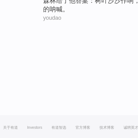
森林
给了
他答案
：树叶沙沙
作响
的
呐喊。
youdao
关于有道
Investors
有道智选
官方博客
技术博客
诚聘英