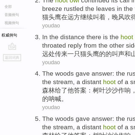
The
hoot
owl
continued its
call
i
全部
breeze
rustled
the
leaves
in the 
音频例句
猫头鹰
在
远方
继续
叫
着，
晚风
吹
视频例句
youdao
权威例句
In the distance
there is the
hoot
throated
reply from the other si
远处
传来
一
只猫头鹰
的
的
叫声
和
go
返回词典
top
youdao
The woods
gave
answer
:
the rus
the
stream
,
a distant
hoot
of
a s
森林
给了
他答案
：树叶沙沙
作响
的
呐喊。
youdao
The woods
gave
answer
:
the rus
the
stream
,
a distant
hoot
of
a s