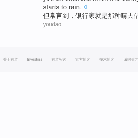
starts to
rain
.
但
常言
到，
银行家
就是
那种
晴天
youdao
关于有道
Investors
有道智选
官方博客
技术博客
诚聘英