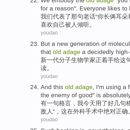
We
embody
the
old
adage
"
you
for a
reason
".
Everyone
likes
to
我们
代表
了
那
句
老话
“
你
长
俩
耳朵
喜欢
自己
被
人倾听。
youdao
But
a
new
generation
of
molecul
that
old
adage
a
decidedly
high
新
一代
分子
生物学家
正
着手
给
这
读。
youdao
And
this
old
adage
,
I'm
using
a
the
enemy
of
good
" is
absolutel
有一句
格言
，
我
今天
用
了
好几
句
敌人
“，
这
在
外科手术中
绝对
正确
youdao