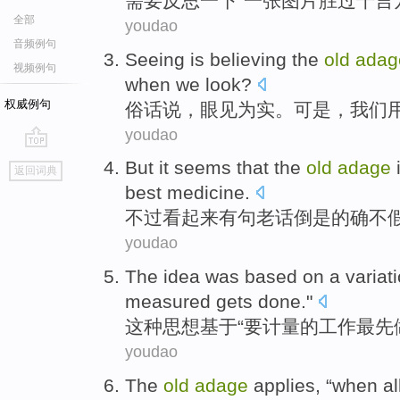
需要
反思一下“
一张
图片
胜过
千言
全部
youdao
音频例句
Seeing is
believing
the
old
adag
视频例句
when
we
look
?
权威例句
俗话
说，
眼见为实
。
可是
，
我们
youdao
go
But
it seems
that the
old
adage
返回词典
top
best
medicine
.
不过
看起来
有句
老话
倒是
的确
不
youdao
The
idea
was
based on
a
variat
measured
gets done
."
这种
思想
基于
“要
计量
的
工作最先
youdao
The
old
adage
applies, “
when
al