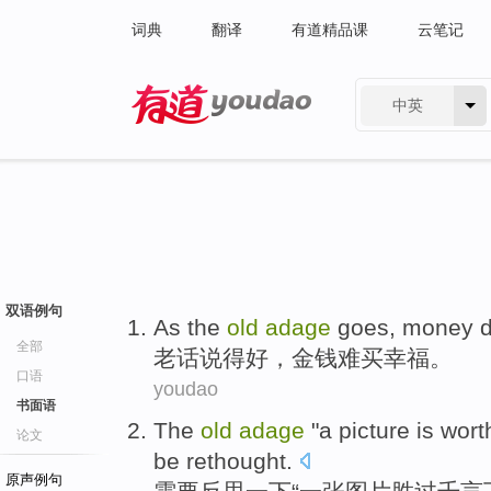
词典
翻译
有道精品课
云笔记
中英
有道 - 网易旗下搜索
双语例句
As the
old
adage
goes
,
money
d
全部
老话
说得好，
金钱
难
买
幸福
。
口语
youdao
书面语
The
old
adage
"
a picture
is wort
论文
be
rethought
.
原声例句