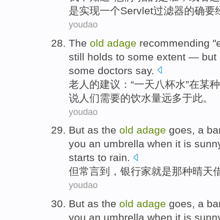
是
实现
一个
Servlet
过滤器
的确
要
youdao
The
old
adage
recommending "
still
holds
to
some
extent
—
but
some
doctors
say
.
老人
的建议：“
一
天
八
杯水
”
在
某种
说
人们
需要
的饮水量远
多于
此
。
youdao
But
as the
old
adage
goes, a
ba
you
an
umbrella
when it
is
sunn
starts to
rain
.
但
常言
到，
银行家
就是
那种
晴天
youdao
But
as the
old
adage
goes, a
ba
you
an
umbrella
when it
is
sunn