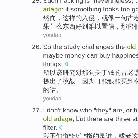
Such
hacking
is,
nevertheless
, 
adage
:
if
something
looks too
g
然而
，
这样
的
入侵
，就像一句
古
果
什么东西
好
到
难以
置信，
那它
youdao
So
the
study
challenges
the
old
maybe
money
can
buy
happine
things.
所以
该
研究
对
那
句
关于
钱
的
古老
提出了
挑战
---
因为
可能
钱
能
买到
的话。
youdao
I
don't
know
who
"
they
"
are
,
or
h
old
adage
,
but
there are
three
s
filter
.
我
不
知道
“
他们
”指的
是
谁
，
或者
这