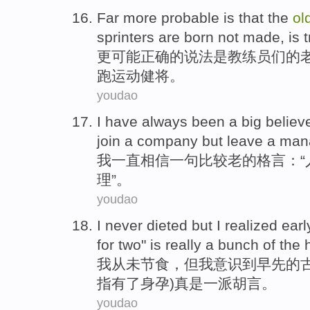
Far more
probable
is
that
the
ol
sprinters
are
born
not
made
, is
更
可能
正确
的
说法
是
教练员们
的
跑
运动健将。
youdao
I
have always been
a big
believe
join
a
company
but
leave
a
man
我
一直
相信
一句比较
老
的
格言
：“
理
”。
youdao
I
never
dieted
but
I
realized
earl
for
two
"
is really
a bunch of the 
我
从未
节食
，
但
我
意识到
早先
的
指有了身孕)真是一派胡言。
youdao