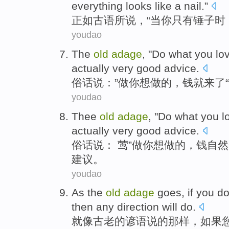
everything
looks
like
a nail
.”
正如古语所说
，“
当
你
只有
锤子
时
youdao
The
old
adage
, "
Do what
you
lo
actually
very
good
advice
.
俗话说
：”
做
你
想
做的，
钱
就
来了
youdao
Thee
old
adage
, "
Do what
you
l
actually
very
good
advice
.
俗话
说： 莺”
做
你
想
做的，
钱
自然
建议。
youdao
As
the
old
adage
goes
,
if
you
do
then
any
direction
will do
.
就像
古老
的
谚语
说的那样，
如果