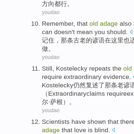
方向
都行
。
youdao
Remember
, that
old
adage
also
can
doesn't
mean
you should
.
记住
，那条
古老
的谚语
在这里
也
做。
youdao
Still
,
Kostelecky
repeats
the
old
require
extraordinary
evidence
.
Kostelecky
仍然
复述
了那条
老
谚
（Extraordinary
claims
require
ex
尔·萨根）。
youdao
Scientists
have
shown
that ther
adage
that
love
is
blind
.