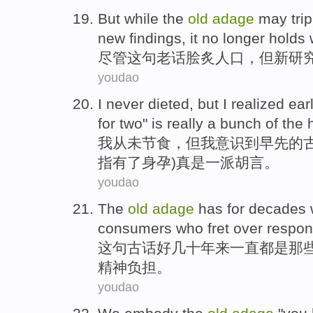
But while
the
old
adage
may trip
new
findings
,
it
no longer
holds 
尽管
这
句
老话
脍炙人口，但
新
研
youdao
I
never
dieted
,
but
I
realized
ear
for
two
"
is really
a bunch of the 
我
从未
节食
，
但
我
意识到
早先
的
指有了身孕)真是一派胡言。
youdao
The
old
adage
has for
decades
consumers
who
fret over respo
这句古话
好几十年来
一直都是
那
精神
负担。
youdao