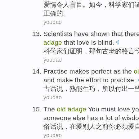
爱情
令人盲目。如今，
科学家
们
正确
的
。
youdao
Scientists
have
shown that
ther
adage
that
love
is
blind
.
科学家
们
证明
，
那
句
古老
的
格言“
youdao
Practise
makes perfect as
the
o
and
make
the effort
to
practise
.
古话说
，熟
能
生巧，
所以
付出一
youdao
The
old
adage
You
must
love
yo
someone else
has a
lot of
wisd
俗话
说，在
爱
别人
之前
你
必须
爱
youdao