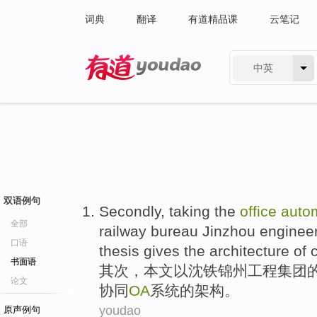
词典
翻译
有道精品课
云笔记
中英
有道 - 网易旗下搜索
双语例句
Secondly
,
taking
the
office
auto
全部
railway bureau
Jinzhou
enginee
口语
thesis
gives
the
architecture
of
书面语
其次
，
本文以沈铁
锦州
工程
集团
论文
协同
OA
系统
的
架构
。
youdao
原声例句