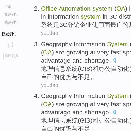
全部
Office
Automation
system
(
OA
)
音频例句
in
information
system
in
3
C
dist
视频例句
系统
是
3
C
分销企业
使用
面
最
广
的
youdao
权威例句
Geography
Information
System
(
OA
)
are
growing at very fast s
go
返回词典
top
advantage
and
shortage
.
地理
信息
系统
(
GIS
)
和
办公
自动化
自己
的
优势
与
不足
。
youdao
Geography
Information
System
(
OA
)
are
growing at very fast s
advantage
and
shortage
.
地理
信息
系统
(
GIS
)
和
办公
自动化
自己
的
优势
与
不足
。