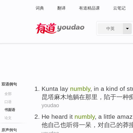
词典
翻译
有道精品课
云笔记
中英
有道 - 网易旗下搜索
双语例句
Kunta
lay
numbly
, in
a
kind of
st
全部
昆塔
麻木
地
躺在
那里，陷于
一
种
口语
youdao
书面语
He
heard it
numbly
,
a little
amaz
论文
他
自己
也
听得
一
呆，
对
自己的
莽
原声例句