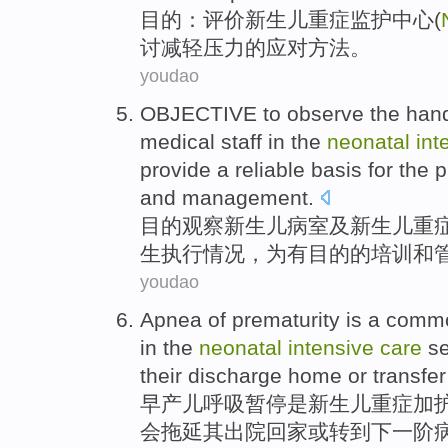
目的
：
评价
新生儿
重症
监护中心(
讨
减轻压力
的
应对
方法。
youdao
OBJECTIVE
to
observe
the
han
medical
staff
in the
neonatal
int
provide
a
reliable
basis for
the
p
and
management
.
目的
观察
新生儿病室及新生儿
重
生
执行
情况，为有
目的
的
培训
和
youdao
Apnea
of
prematurity
is
a
comm
in
the
neonatal
intensive
care
se
their
discharge
home
or
transfer
早产儿
呼吸暂停
是
新生儿
重症
加
会
拖延
其
出院
回家
或
转
到
下
一
阶