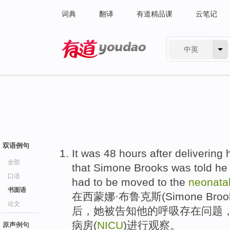
词典
翻译
有道精品课
云笔记
中英
有道 - 网易旗下搜索
双语例句
It was
48
hours
after
delivering
全部
that
Simone
Brooks
was
told
he
口语
had
to be
moved
to
the
neonata
书面语
在
西蒙
娜·
布鲁
克斯(Simone Bro
论文
后
，
她
被
告知
他
的
呼吸
存在问题
病房(
NICU
)进行观察。
原声例句