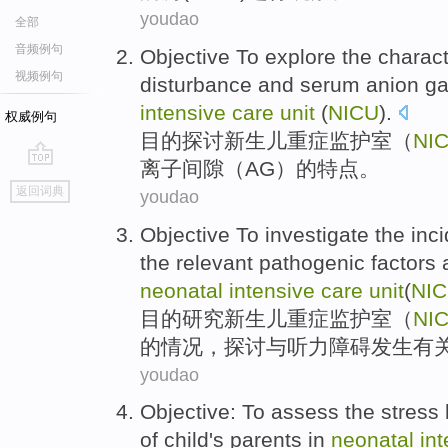
youdao
全部
音频例句
Objective
To explore
the
charact
视频例句
disturbance
and
serum anion
g
intensive
care
unit
(
NICU
).
权威例句
目的
探讨
新生儿
重症
监护室（
NI
离子
间隙
（
AG
）
的
特点
。
go
返回词典
youdao
top
Objective To
investigate the
inc
the
relevant
pathogenic
factors
neonatal
intensive
care
unit
(
NI
目的
研究
新生儿
重症监护室（
NI
的
情况，探讨
与
听力障碍发生
有
youdao
Objective
: To
assess
the
stress
of
child's
parents
in
neonatal
in