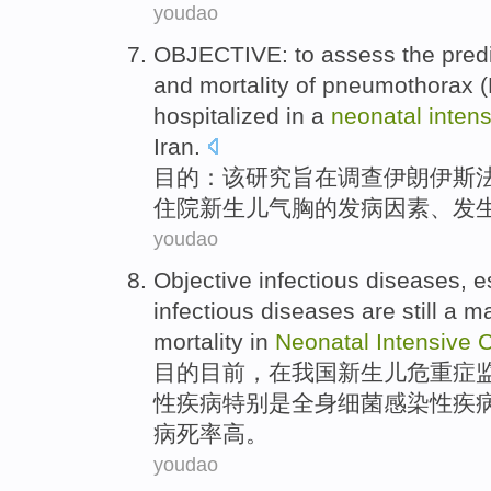
youdao
OBJECTIVE
: to assess the
pred
and
mortality
of
pneumothorax
(
hospitalized
in a
neonatal
inten
Iran
.
目的
：该研究旨在调查
伊朗
伊斯
住院
新生儿
气胸
的
发病
因素
、
发
youdao
Objective
infectious
diseases
,
e
infectious
diseases
are still
a ma
mortality
in
Neonatal
Intensive
目的
目前，
在
我国
新生儿
危重症监
性
疾病
特别是
全身
细菌
感染性
疾
病死率高
。
youdao