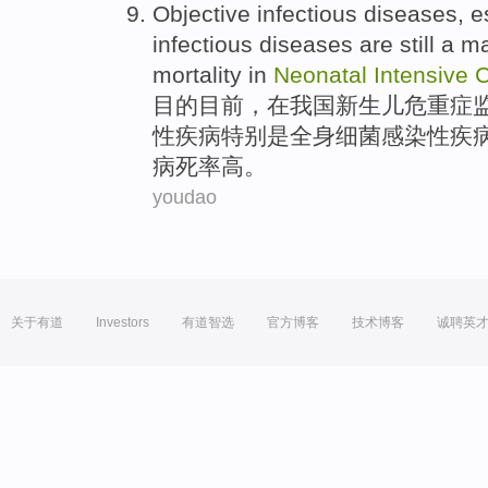
Objective
infectious
diseases
,
e
infectious
diseases
are still
a ma
mortality
in
Neonatal
Intensive
目的
目前，
在
我国
新生儿
危重症监
性
疾病
特别是
全身
细菌
感染性
疾
病死率高
。
youdao
关于有道
Investors
有道智选
官方博客
技术博客
诚聘英