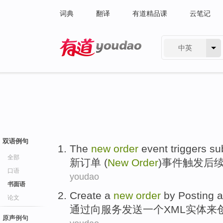
词典
翻译
有道精品课
云笔记
中英
有道 - 网易旗下搜索
双语例句
The
new
order
event triggers
su
全部
新
订单
(
New
Order
)
事件
触发
后
口语
youdao
书面语
Create
a
new
order
by
Posting
a
论文
通过
向
服务
发送
一
个
XML
实体
来
原声例句