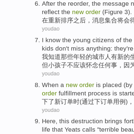
After the
reorder
, the
message
reflect
the
new
order
(
Figure
3
).
在
重新排序之后
，
消息
集合
将
会
youdao
I
know
the young
citizens
of the
kids
don
't
miss
anything:
they
're
我
知道
那些
年轻
的
城市
人有
新的
但
小孩子
不
应该怀念
任何事
，因
youdao
When
a
new
order
is placed (
by
order
fulfillment
process
is start
下了
新
订单
时
(
通过
下订单
用
例
)，
youdao
Here
,
this destruction
brings for
life that
Yeats
calls
"
terrible
beau