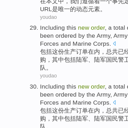
在
本文
中，
我们
遵循
着
一个
事先
URL
是
唯一
的动态元素。
youdao
Including
this
new
order
,
a total
been ordered
by the
Army
,
Army
Forces
and
Marine
Corps
.
包括
这份生产
订单
在内，
总共
已经
购，其中包括
陆军
、陆军
国民
警
队。
youdao
Including
this
new
order
,
a total
been ordered
by the
Army
,
Army
Forces
and
Marine
Corps
.
包括
这份生产
订单
在内，
总共
已经
购，其中包括
陆军
、陆军
国民
警
队。