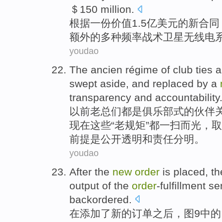
＄150 million.
根据
一份
价值1.5亿美元的
新
合同
额外的
多种频率
战术
卫星
无线电
youdao
The ancien
régime
of
club
ties
a
swept
aside, and
replaced by
a
transparency
and
accountability
以前
老总们都
是
俱乐部
式
的
伙伴
现在这些“老规矩”都
一
扫
而光
，
取
前提
是
公开
透明和责任分明。
youdao
After
the
new
order
is placed, t
output
of
the
order
-fulfillment
se
backordered
.
在
添加
了
新的
订单
之后，
图
9
中的