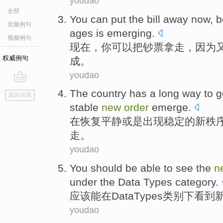
youdao
全部
You
can
put the
bill
away
now
,
b
音频例句
ages
is emerging
.
视频例句
现在
，
你
可以
把
钞票
拿走
，
因为
权威例句
成。
youdao
go
The country
has
a long
way
to
g
返回词典
top
stable
new
order
emerge
.
在
恢复
平静
或是
出现
稳定
的
新
秩
走
。
youdao
You should
be able to
see
the
n
under the
Data
Types
category
.
应该
能
在
Data
Types
类别
下
看到
youdao