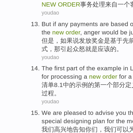
NEW
ORDER
事务
处理
来自
一个
youdao
But
if
any payments
are
based 
the
new
order
, anger
would be
j
但是
，
如果说
发放
奖金
是
基于
先
式，那引起众怒就是应该的。
youdao
The first
part
of
the
example
in
L
for
processing
a
new
order
for 
清单
8.1中的
示例
的
第一
个
部分
定
过程
。
youdao
We
are pleased
to
advise
you
t
special
designing
plan
for
the mo
我们
高兴
地
告知
你们
，我们
可以