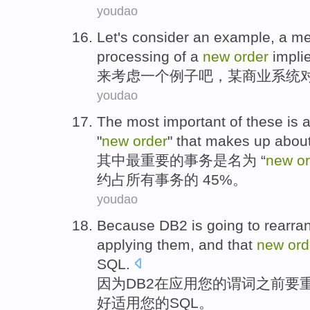
youdao
Let's
consider
an
example
,
a me
processing
of a
new
order
impli
来
考虑
一个
例子吧
，
某
商业
系统
youdao
The most
important
of
these
is
a
"
new
order
" that makes up
abou
其中
最
重要
的
事务
是
名为
“
new
o
约
占
所有
事务的 45%。
youdao
Because
DB2
is
going to
rearra
applying
them
, and that
new
ord
SQL
.
因为
DB2
在
应用
您
的
谓词
之前
要
好
适用您的
SQL
。