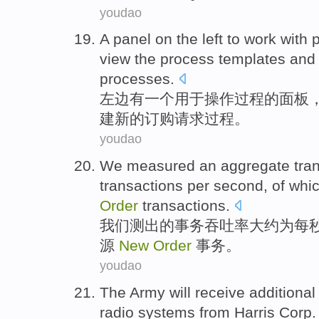
youdao
A
panel
on the left
to
work
with
view
the
process
templates
and
processes.
左边
有
一个
用于
操作
过程
的
面板
建
新的
订购
请求
过程。
youdao
We
measured an aggregate
tra
transactions
per second
,
of whi
Order
transactions
.
我们
测出
的
事务
吞吐
率
大约
为
每秒
源
New
Order
事务。
youdao
The Army
will
receive
additional
radio
systems
from
Harris Corp.