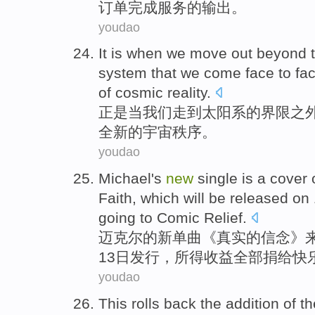
订单
完成
服务
的
输出
。
youdao
It is
when
we
move
out beyond
system
that we
come
face
to fa
of
cosmic
reality.
正是
当
我们
走到
太阳系
的
界限之
全新
的
宇宙
秩序
。
youdao
Michael
's
new
single
is a cover
Faith, which
will be
released
on
going to
Comic Relief
.
迈克尔
的
新
单曲
《
真实
的
信念》
13
日
发行
，
所得
收益全部捐给快
youdao
This
rolls back
the
addition
of
th