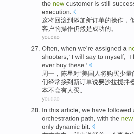
the
new
customer
is
still
success
execution
.
这
将
回
滚到
添加
新
订单
的
操作
，
客户
的
操作
仍然
是
成功
的。
youdao
Often
, when
we
’re
assigned a
n
shooters,’
I
will
say
to
myself
, ‘
ever
buy
these.’
周一，陈星
对
“美国人
将
购买少量的
们
经常
接到
新
订单
说要
沙拉
搅拌
本
不会
有人
买。
youdao
In
this article
,
we
have followed
orchestration path
,
with the
new
only
dynamic
bit
.