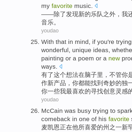
my
favorite
music
.
——
除了
发现
新的
乐队之外
，
我
音乐
。
youdao
With
that
in
mind
, if
you
're
trying
wonderful
,
unique
ideas
,
whethe
painting
or a
poem
or
a
new
pro
ways
.
有了
这个
想法
在
脑子里，
不管
你
作
新
产品
，你都
能
找到
奇妙
的
独
你一些我
最喜欢
的寻找创意灵感
youdao
McCain
was busy
trying to
spar
comeback in
one of
his
favorite
麦凯恩
正在
他
所
喜爱的
州
之一
新