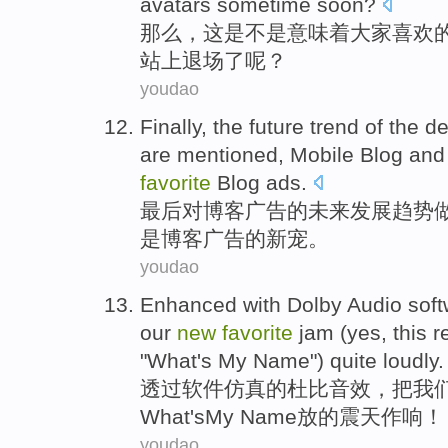
avatars
sometime soon?
那么
，
这
是不是
意味着
大家
喜欢
站
上
退场
了呢？
youdao
Finally
,
the
future
trend
of
the
de
are mentioned,
Mobile
Blog
and
favorite
Blog
ads
.
最后
对
博客
广告
的
未来
发展
趋势
是
博客
广告
的
新宠
。
youdao
Enhanced with
Dolby
Audio
sof
our
new
favorite
jam (yes, this
r
"
What
's
My
Name
") quite
loudly
.
透过
软件
仿真的
杜比
音效，
把
我
What
's
My
Name放的震天作响！
youdao