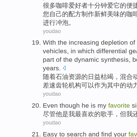
很多
咖啡
爱好者
十分
钟爱
它
的
便
您自己
的
配方
制作
新鲜
美味
的咖
进行
冲泡
。
youdao
With the
increasing
depletion
of
vehicles
, in
which
differential
ge
part
of the
dynamic
synthesis
,
b
years
.
随着
石油
资源
的
日益
枯竭
，
混合
差速
齿轮
机构
可以
作为
其中
的
动
youdao
E
ven though he is my
favorite
si
尽
管他是我最喜欢的歌手，但我
youdao
Easy
to
search
and
find
your
fav