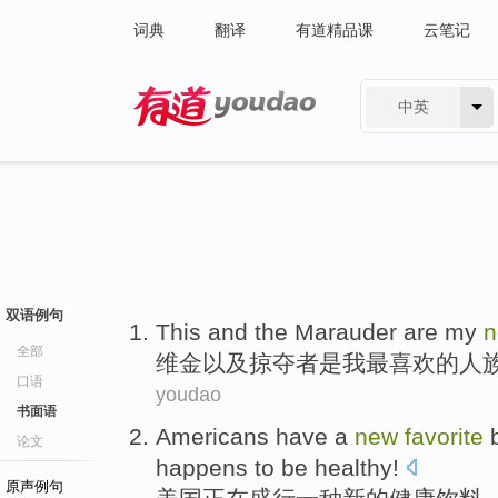
词典
翻译
有道精品课
云笔记
中英
有道 - 网易旗下搜索
双语例句
This and the
Marauder
are
my
全部
维金以及掠夺者
是
我
最喜欢的
人
口语
youdao
书面语
Americans
have
a
new
favorite
论文
happens to be
healthy
!
原声例句