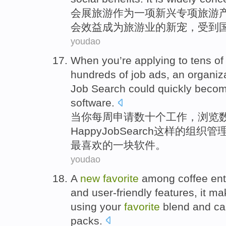
会展
旅游
作为
一项
新兴
专项
旅游
会
效益
成为
旅游业的
新宠
，
受到
youdao
When
you
’re
applying to
tens of
hundreds of
job
ads
,
an
organiz
Job
Search
could
quickly
beco
software
.
当
你
每周
申请
数十
个
工作
，
浏览
Happy
Job
Search
这样的
组织管
最喜欢
的一
块
软件
。
youdao
A
new
favorite
among
coffee
ent
and
user-friendly
features
, it
ma
using
your
favorite
blend
and
ca
packs
.