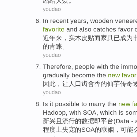
绍
给
大众
。
youdao
In recent years
,
wooden veneer
favorite
and also
catches favor
近年
来，实
木皮
贴面
家具
已
成为
的
青睐
。
youdao
Therefore
,
people
with the immo
gradually
become
the
new
favor
因此
，
让人
口齿含
香
的
仙芋
传奇
youdao
Is it
possible
to
marry
the
new
f
Hadoop
,
with
SOA
,
which
is
som
新兴且
流行
的
数据
即
平台(Data - as
程度上
失宠
的
SOA
的
联姻
，
可能