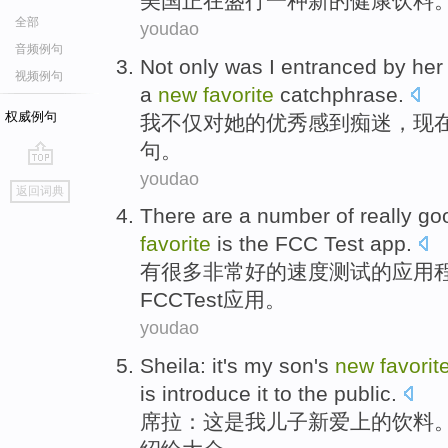
美国
正在盛行
一种
新的
健康
饮料
全部
youdao
音频例句
Not only
was
I
entranced by
her
视频例句
a
new
favorite
catchphrase
.
权威例句
我
不仅
对
她
的优秀感到痴迷，
现
句
。
youdao
go
返回词典
top
There are
a
number
of
really
go
favorite
is
the FCC
Test
app
.
有
很多
非常
好的
速度
测试
的
应用
FCC
Test
应用
。
youdao
Sheila
:
it
's
my
son's
new
favorit
is
introduce
it
to
the public
.
席拉
：
这
是
我
儿子
新
爱上的
饮料