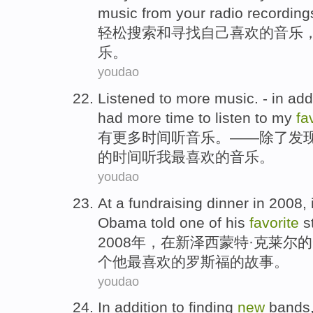
music
from
your
radio
recording
轻松
搜索
和
寻找
自己
喜欢的
音乐
乐。
youdao
Listened
to
more
music
. -
in add
had
more
time
to
listen
to
my
fa
有
更多
时间
听
音乐
。——
除了
发
的时间
听
我
最喜欢
的音乐。
youdao
At
a
fundraising dinner in 2008,
Obama
told
one
of
his
favorite
s
2008年，
在
新泽西
蒙特
·克莱尔
的
个
他
最喜欢
的
罗斯福
的
故事
。
youdao
In addition
to
finding
new
bands