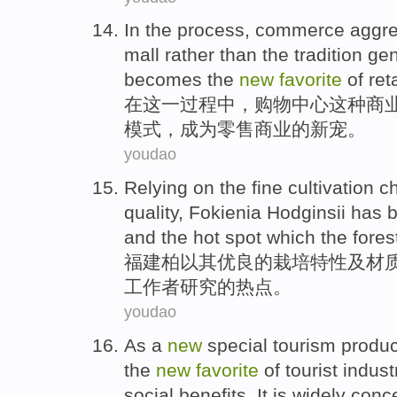
In
the
process
,
commerce
aggre
mall
rather than
the
tradition
gen
becomes
the
new
favorite
of
reta
在
这
一
过程中
，
购物
中心这种
商
模式
，
成为
零售
商业
的
新宠
。
youdao
Relying on the
fine
cultivation
ch
quality
,
Fokienia
Hodginsii
has 
and
the
hot spot
which
the fores
福建
柏
以其
优良
的
栽培
特性
及
材
工作者
研究
的
热点
。
youdao
As
a
new
special
tourism
produc
the
new
favorite
of
tourist indust
social
benefits
.
It is widely
conc