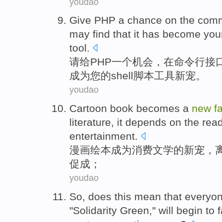
youdao
Give
PHP
a
chance
on
the
comm
may
find that
it
has
become
you
tool
.
请给
PHP
一个
机会
，
在
命令行
接
成为
您的shell脚本
工具
新宠
。
youdao
Cartoon
book
becomes a
new
f
literature
,
it depends on the
rea
entertainment
.
漫画绘
本
成为
消费
文学
的
新宠，
促成；
youdao
So
, does
this
mean that
everyo
"Solidarity
Green
,"
will
begin to 