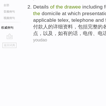
全部
Details
of
the
drawee
including
f
音频例句
the
domicile at which
presentati
视频例句
applicable
telex
,
telephone
and
付款人
的
详细资料
，
包括
完整
的
权威例句
点，
以及
，
如
有的话，
电传
、
电
youdao
go
返回词典
top