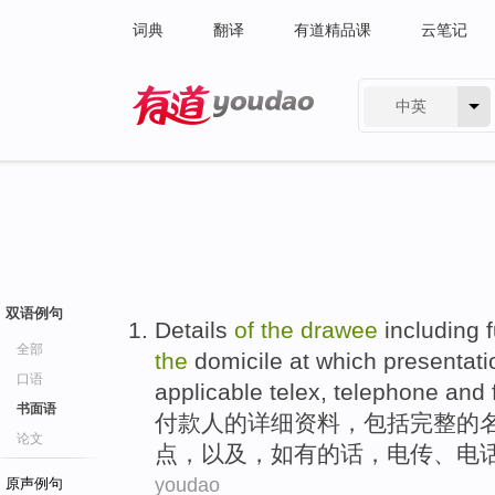
词典
翻译
有道精品课
云笔记
中英
有道 - 网易旗下搜索
双语例句
Details
of
the
drawee
including
f
全部
the
domicile at which
presentati
口语
applicable
telex
,
telephone
and
书面语
付款人
的
详细资料
，
包括
完整
的
论文
点，
以及
，
如
有的话，
电传
、
电
youdao
原声例句