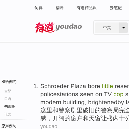
词典
翻译
有道精品课
云笔记
中英
有道 - 网易旗下搜索
双语例句
Schroeder Plaza bore
little
resem
全部
policestations
seen on
TV
cop
s
口语
modern
building
,
brightenedby
l
书面语
这里
和
警察
剧里
破旧
的警察局完
论文
感
，开阔的
窗户
和
天窗让
楼
内十
youdao
原声例句