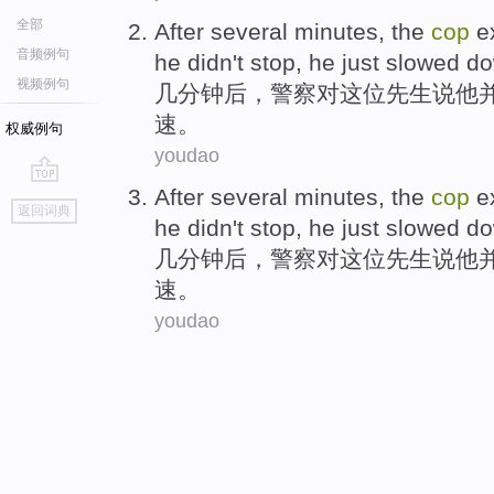
全部
After
several
minutes
, the
cop
ex
音频例句
he
didn't
stop
,
he
just
slowed d
视频例句
几
分钟后
，
警察
对
这位
先生
说
他
速。
权威例句
youdao
After
several
minutes
, the
cop
ex
go
返回词典
top
he
didn't
stop
,
he
just
slowed d
几
分钟后
，
警察
对
这位
先生
说
他
速。
youdao