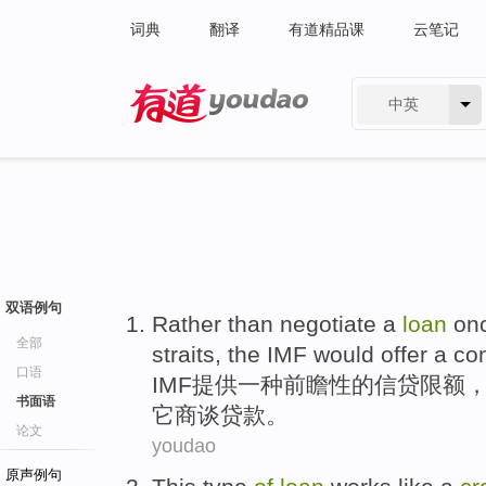
词典
翻译
有道精品课
云笔记
中英
有道 - 网易旗下搜索
双语例句
Rather
than
negotiate a
loan
on
全部
straits
,
the IMF would
offer
a
co
口语
IMF
提供
一
种
前瞻性
的
信贷
限额
书面语
它
商谈
贷款
。
论文
youdao
原声例句