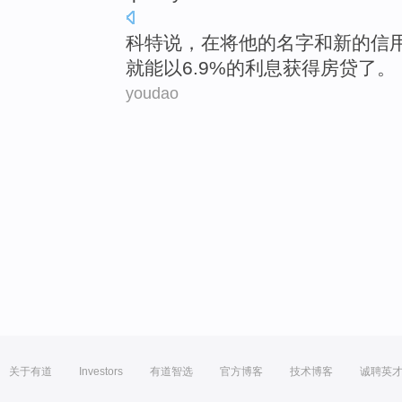
科特
说
，在将
他
的
名字
和
新的
信
就
能
以
6.9%的
利息
获得
房贷
了。
youdao
关于有道
Investors
有道智选
官方博客
技术博客
诚聘英