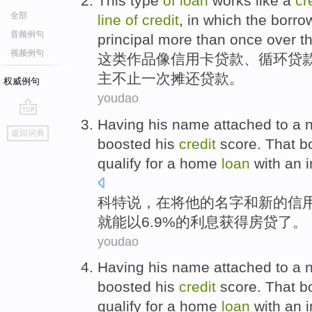
This
type
of
loan
works
like a
cr
全部
line
of
credit
, in
which
the borro
音频例句
principal
more than
once
over th
视频例句
这
类
作品
像
信用卡
贷款
、
循环
贷
主
不止
一次
摊还贷款。
权威例句
youdao
Having
his
name
attached
to
a
go
返回词典
top
boosted
his
credit
score.
That
bo
qualify for a
home
loan
with
an i
科特
说
，在将
他
的
名字
和
新的
信
就
能
以
6.9%的
利息
获得
房贷
了。
youdao
Having
his
name
attached
to
a
boosted
his
credit
score.
That
bo
qualify for a
home
loan
with
an i