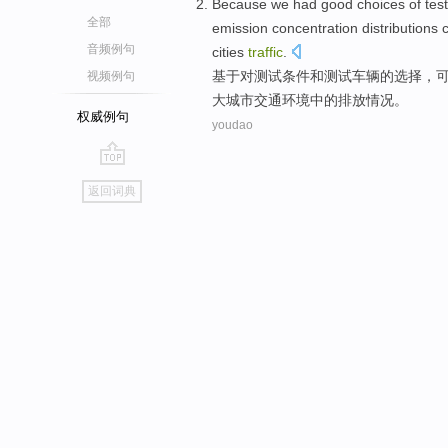
Because
we had good
choices
of
test
全部
emission
concentration
distributions
音频例句
cities
traffic
.
基于
对
测试
条件
和
测试
车辆
的
选择
，
视频例句
大城市
交通环境
中的排放情况。
权威例句
youdao
go
返回词典
top