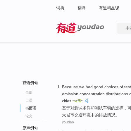
词典
翻译
有道精品课
中
有道 - 网易旗下搜索
双语例句
Because
we had good
choices
of
test
全部
emission
concentration
distributions
口语
cities
traffic
.
基于
对
测试
条件
和
测试
车辆
的
选择
，
书面语
大城市
交通环境
中的排放情况。
论文
youdao
原声例句