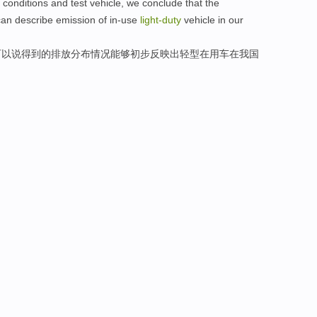
conditions
and
test
vehicle
,
we conclude that
the
can
describe emission of
in-use
light-
duty
vehicle
in
our
可以说
得到
的
排放
分布情况
能够
初步反映出
轻型
在用车
在
我国