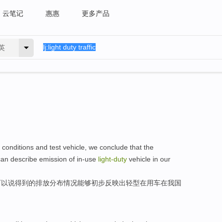
云笔记
惠惠
更多产品
英
conditions
and
test
vehicle
,
we conclude that
the
can
describe emission of
in-use
light-
duty
vehicle
in
our
可以说
得到
的
排放
分布情况
能够
初步反映出
轻型
在用车
在
我国