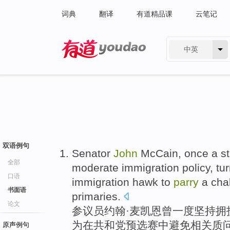
词典
翻译
有道精品课
云笔记
中英
有道 - 网易旗下搜索
双语例句
Senator
John
McCain
,
once a st
全部
moderate
immigration
policy
, tu
口语
immigration
hawk
to
parry
a cha
书面语
primaries
.
论文
参议员
约翰·
麦凯恩
曾
一度坚持拥
为
在
共和党预选赛中避免相关质
原声例句