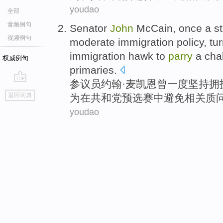
youdao
全部
音频例句
Senator
John
McCain
,
once a st
视频例句
moderate
immigration
policy
, tu
immigration
hawk
to
parry
a cha
权威例句
primaries
.
参议员
约翰·
麦凯恩
曾
一度坚持拥
go
返回词典
为
在
共和党预选赛中避免相关质
top
youdao