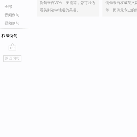
例句来自VOA、美剧等，您可以边
例句来自权威英文
全部
看美剧边学地道的美语。
等，提供最专业的
音频例句
视频例句
权威例句
go
返回词典
top