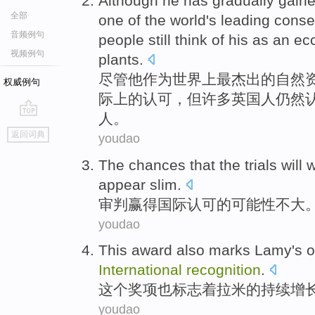
Although
he
has gradually
gain
全部
one
of
the
world
's leading
conse
音频例句
people
still
think
of
his
as
an
ec
视频例句
plants
.
尽管
他
作为
世界上
最
杰出
的
自然
权威例句
际上
的
认可
，
但许多
英国
人
仍然
人
。
go
返回词典
youdao
top
The
chances that
the
trials will
w
appear slim
.
审判
赢得
国际
认可
的
可能性
不大
youdao
This
award
also
marks
Lamy
's
o
International
recognition
.
这个
奖项
也
标志着
拉米
的
持续
增
youdao