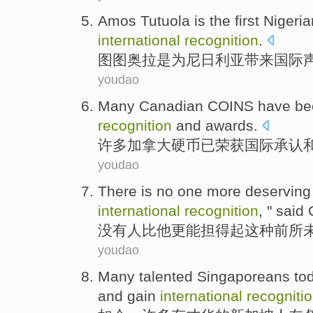
Amos Tutuola
is
the first
Nigeria
international
recognition
.
图图
奥拉
是
为
尼日利亚
带来国际
youdao
Many
Canadian
COINS
have be
recognition
and
awards
.
许多
加拿大
硬币
已
荣获
国际
承认
youdao
There is no
one
more
deserving
international
recognition
, " said 
没有
人
比他
更
能
担
得起
这种
前所
youdao
Many
talented
Singaporeans
to
and
gain
international
recogniti