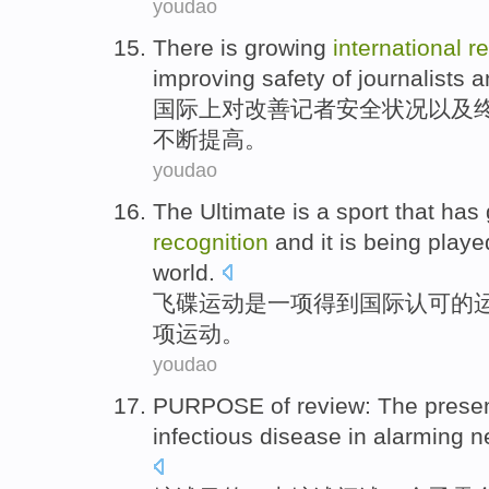
youdao
There is
growing
international
r
improving
safety
of
journalists
a
国际
上对
改善
记者
安全
状况
以及
不断
提高。
youdao
The Ultimate
is
a
sport
that has
recognition
and it is being playe
world
.
飞碟
运动
是
一项
得到
国际
认可
的
项
运动。
youdao
PURPOSE
of
review
:
The prese
infectious
disease
in alarming
n