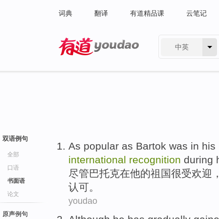
词典
翻译
有道精品课
云笔记
中英
有道 - 网易旗下搜索
双语例句
As
popular
as Bartok was
in
his
全部
international
recognition
during h
口语
尽管
巴托克
在
他
的
祖国
很受欢迎
书面语
认可。
论文
youdao
原声例句