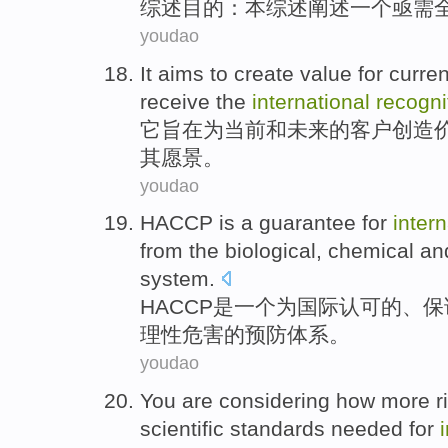
综述
目的
：
本
综述阐述
一个
亟需
youdao
It
aims to
create
value
for
curren
receive
the
international
recogni
它
旨在
为
当前
和
未来
的
客户
创造
其
愿景
。
youdao
HACCP
is
a
guarantee
for
intern
from
the
biological
,
chemical
an
system
.
HACCP
是
一个
为
国际
认可
的、
保
理性危害的
预防
体系。
youdao
You
are
considering
how
more
r
scientific
standards
needed
for