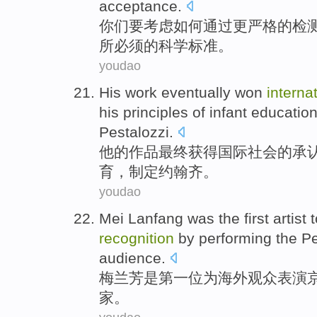
acceptance
.
你们
要
考虑
如何
通过
更
严格
的
检
所必须
的
科学
标准
。
youdao
His
work
eventually
won
interna
his
principles
of
infant
educatio
Pestalozzi.
他
的
作品
最终
获得
国际
社会的
承
育
，
制定
约翰
齐。
youdao
Mei Lanfang
was
the first
artist
t
recognition
by
performing
the
Pe
audience
.
梅兰芳
是
第一
位
为
海外
观众
表演
家
。