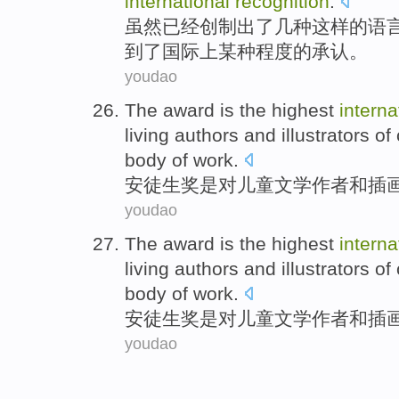
international
recognition
.
虽然
已经
创制出了
几种
这样
的
语
到
了
国际
上某种
程度
的
承认
。
youdao
The
award
is
the
highest
interna
living
authors
and
illustrators
of
body of work.
安徒生
奖
是
对儿童文学
作者
和
插
youdao
The
award
is
the
highest
interna
living
authors
and
illustrators
of
body of work.
安徒生
奖
是
对儿童文学
作者
和
插
youdao