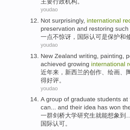
主要
行政
机构
。
youdao
Not
surprisingly
,
international
re
preservation
and
restoring
such
一点不
惊讶
，
国际
认可
是
保护
和
youdao
New Zealand
writing
,
painting
,
p
achieved
growing
international
r
近年
来，
新西兰
的
创作
、
绘画
、
得好评。
youdao
A
group of
graduate students at
can
... and
their
idea
has
won
th
一
群
剑桥
大学
研究生
就
能
想象到
国际
认可
。