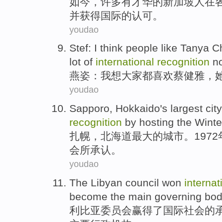
如今
，
许多
有才华
的
新加坡人
在
并
获得
国际
的
认可
。
youdao
Stef
:
I
think
people
like
Tanya
Ch
lot
of
international
recognition
n
燕姿
：
我
想
大家都
喜欢
蔡健雅
，
youdao
Sapporo
,
Hokkaido
's
largest
city
recognition
by
hosting
the
Winte
扎幌
，
北海道
最大
的
城市
。197
会
所
承认
。
youdao
The Libyan
council
won
internat
become
the
main
governing
bo
利比亚
委员会
赢得了
国际社会
的