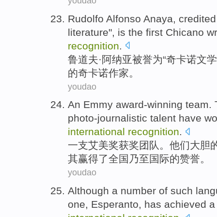
youdao
Rudolfo
Alfonso
Anaya
, credite
literature
",
is
the
first
Chicano
wr
recognition
.
鲁道夫·阿
纳亚
被誉为
“
奇
卡诺
文学
的奇卡诺
作家
。
youdao
An Emmy
award-winning
team
.
photo-journalistic
talent
have w
international
recognition
.
一支
艾美奖
获奖
团队
。
他们
大胆
其
赢得
了
全国乃至国际的赞誉。
youdao
Although
a number of
such
lan
one
,
Esperanto
,
has achieved
a 