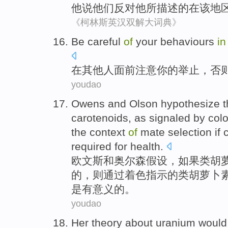
他
说
他们
反对
他
所描述
的
在
该
地
《柯林斯英汉双解大词典》
Be careful
of
your
behaviours
in
在
其他人
面前
注意
你
的
举止
，
否
youdao
Owens
and
Olson
hypothesize t
carotenoids
, as
signaled
by
colo
the
context
of
mate
selection
if
c
required
for
health
.
欧文斯
和
奥尔森
假设
，
如果
类
胡
的
，则
通过
着色
指示
的类胡萝卜
是
有意义
的。
youdao
Her
theory
about
uranium
would