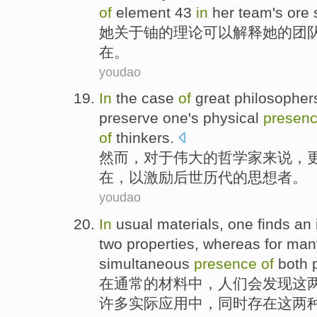
of
element
43
in
her
team
's
ore
她
关于
铀
的
理论
可以
解释
她
的
团
在
。
youdao
In
the
case
of
great
philosopher
preserve
one
's physical
presen
of
thinkers
.
然而
，
对于
伟大的
哲学家来说
，
在
，
以
激励
后世
历代
的
思想者
。
youdao
In
usual
materials
,
one
finds
an 
two
properties
,
whereas
for
man
simultaneous
presence
of
both
p
在
通常的
材料
中，
人们
会发现
这
许多
实际
应用
中，
同时
存在
这
两