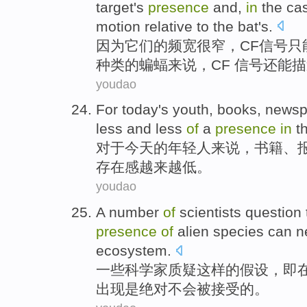
target
's
presence
and,
in
the ca
motion
relative
to the
bat
's.
因为
它们
的
频宽
很窄
，
CF
信号
只
种类
的
蝙蝠
来说，CF 信号还能
youdao
For
today
's
youth
,
books
,
newsp
less and less
of
a
presence
in
t
对于
今天
的
年轻人来说
，
书籍
、
存在感
越来越
低。
youdao
A
number
of
scientists
question
presence
of
alien
species
can n
ecosystem
.
一些
科学家
质疑
这样
的
假设
，即
出现
是绝对
不会
被
接受的。