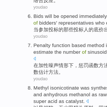
络合
反应
。
youdao
Bids
will be
opened
immediately
of
bidders
' representatives
who
当
参加
投标
的
那些
投标人
的底价
youdao
Penalty
function
based
method
estimate
the number
of
sinusoid
在
加
性
噪声
情形下，
惩罚
函数
方
数
估计
方法。
youdao
Methyl
isonicotinate was
synthe
and
anhydrous
methanol
as
raw
super
acid as
catalyst
.