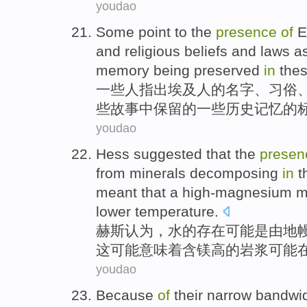
youdao
Some
point
to
the
presence
of
E
and
religious
beliefs
and
laws
a
memory
being
preserved
in
the
一些
人
指出
埃及人
的
名字
、
习俗
些
故事
中
保留
的一些
历史
记忆
的
youdao
Hess
suggested
that
the
presen
from
minerals
decomposing
in
t
meant that
a high-magnesium
m
lower
temperature
.
赫斯
认为
，
水
的
存在
可能
是
由
地
这
可能
意味着
含
镁高的岩浆
可能
youdao
Because
of
their
narrow
bandwi