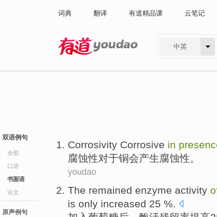
词典
翻译
有道精品课
云笔记
中英
有道 - 网易旗下搜索
双语例句
Corrosivity
Corrosive
in
presen
全部
腐蚀性
对于
铜
会产生
腐蚀性
。
口语
youdao
书面语
The
remained
enzyme
activity
o
论文
is only
increased
25 %.
原声例句