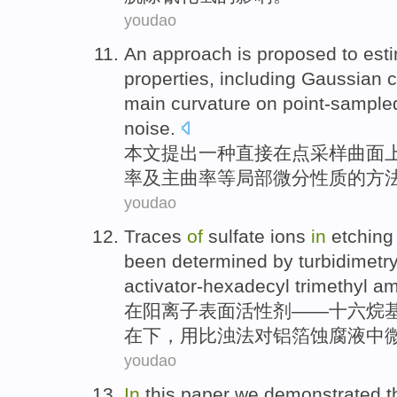
youdao
An
approach
is
proposed
to
est
properties
, including
Gaussian
c
main
curvature on
point-sample
noise.
本文
提出
一
种直接
在
点采样
曲面
率
及
主
曲率等
局部
微分
性质
的
方
youdao
Traces
of
sulfate
ions
in
etching
been
determined by
turbidimetr
activator-hexadecyl trimethyl
am
在
阳离子
表面
活性剂——十六烷
在
下，
用
比
浊
法
对
铝箔
蚀
腐
液
中
youdao
In
this paper
we demonstrated t