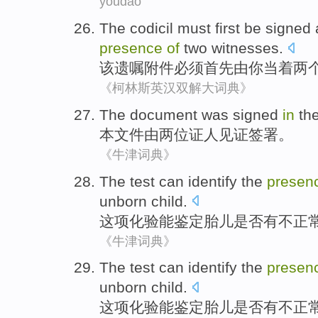
youdao
The
codicil
must
first
be
signed
presence
of
two
witnesses
.
该
遗嘱
附件
必须
首先
由
你
当着
两
《柯林斯英汉双解大词典》
The
document
was signed
in
th
本
文件
由
两
位证人见证
签署
。
《牛津词典》
The
test
can
identify
the
presen
unborn
child.
这项
化验
能
鉴定
胎儿是否
有不
正
《牛津词典》
The
test
can
identify
the
presen
unborn
child.
这项
化验
能
鉴定
胎儿是否
有不
正