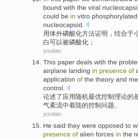
bound with the
viral
nucleocaps
could
be
in
vitro
phosphorylated
nucleocapsid.
用体外
磷酸化
方法
证明
，结合
于
白
可以
被
磷酸化；
youdao
This paper deals
with the
probl
airplane
landing
in
presence
of
a
application
of
the theory
and
me
control.
论述
了
应用
随机
最优
控制
理论
的
气
紊流
中
着陆
的控制问题。
youdao
He
said
they
were opposed to
w
presence
of
alien
forces
in
the
r