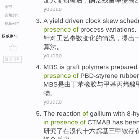
加入
葡萄糖
后，
酶
活
残留
率
提高
全部
youdao
音频例句
A
yield
driven
clock
skew
sched
视频例句
presence
of
process
variations
.
权威例句
针对
工艺
参数变化
的
情况，
提出
算法
。
youdao
go
返回词典
top
MBS
is
graft
polymers
prepare
presence
of
PBD-styrene
rubber
MBS
是
由
丁苯
橡胶
与甲基丙烯酸
物
。
youdao
The
reaction
of
gallium
with
8-h
in
presence
of
CTMAB
has bee
研究
了
在
溴代十六烷基
三甲
铵
存