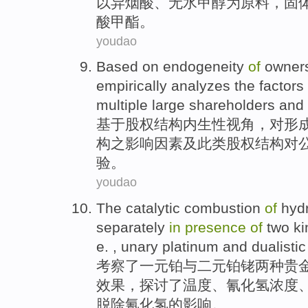
以异
烟酸
、
无
水
甲醇
为
原料
，
固
酸
甲酯
。
youdao
Based on
endogeneity
of
owner
empirically
analyzes the
factors
multiple
large
shareholders
and
基于
股权
结构
内
生性
视角，对形
构之
影响因素
及
此类股权结构
对
验。
youdao
The
catalytic
combustion
of
hyd
separately
in
presence
of
two
k
e. , unary
platinum
and
dualisti
考察
了一元
铂
与
二元铂
铑
两
种
贵
效果，探讨了温度、氰化氢浓度
脱除氰化氢的影响。