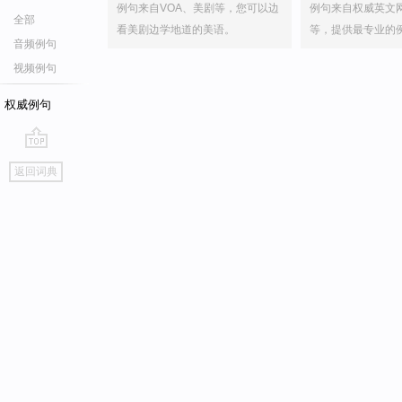
例句来自VOA、美剧等，您可以边
例句来自权威英文
全部
看美剧边学地道的美语。
等，提供最专业的
音频例句
视频例句
权威例句
go
返回词典
top