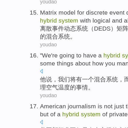
youdao
Matrix
model
for
discrete
event
hybrid
system
with
logical
and
a
离散
事件
动态
系统
（
DEDS
）
矩
的
混合
系统。
youdao
"
We
're
going
to
have
a
hybrid
s
some
things
about
how you
man
他说
，
我们
将
有
一个
混合
系统
，
理
空气
温度
的
事情
。
youdao
American
journalism
is
not just
but
of
a
hybrid
system
of
private