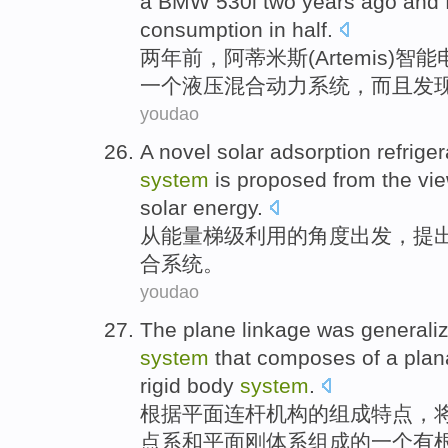
a
BMW
530
i
two
years ago
and
consumption
in
half
.
两
年前
，阿蒂米斯(
Artemis
)
智能
一个
液压
混合动力
系统
，
而且
发
youdao
A
novel
solar
adsorption refrige
system
is
proposed
from
the
vie
solar
energy
.
从
能量
梯级
利用
的
角度出发
，
提
合
系统
。
youdao
The
plane
linkage
was generali
system
that
composes
of
a
plan
rigid
body
system
.
根据
平面
连杆
机构
的
组成
特点，
点
系
和平面
刚
体系
组成
的
一个有