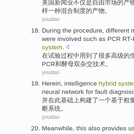
美国
新闻业
不仅
是
自由
市场
的
产
样
一种
混合
制度
的
产物。
youdao
During
the
procedure
, different
m
were involved
such as
PCR
RT-
system
.
在
试验
过程
中用到了很多高级的
PCR
和
酵母双杂交技术。
youdao
Herein
,
intelligence
hybrid
syst
neural
network
for
fault
diagnosi
并
在
此
基础
上
构建了
一
个基于粗
断
系统
。
youdao
Meanwhile
,
this
also
provides
u