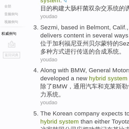
system
.
全部
目的
构建
大肠
杆菌
双杂交系统的
音频例句
youdao
视频例句
Sezmi
, based in
Belmont
,
Calif
.
权威例句
delivers
content
in
several
ways
位于
加利福尼亚州
贝尔
蒙特的
Se
多种
方式
进行传送
的
合成
系统
。
go
返回词典
top
youdao
Along
with
BMW
,
General
Motor
developed
a new
hybrid
system
除了
BMW
，
通用
汽车
和
克莱斯勒
力
系统
。
youdao
The Korean
company
expects t
hybrid
system
than
either Toyot