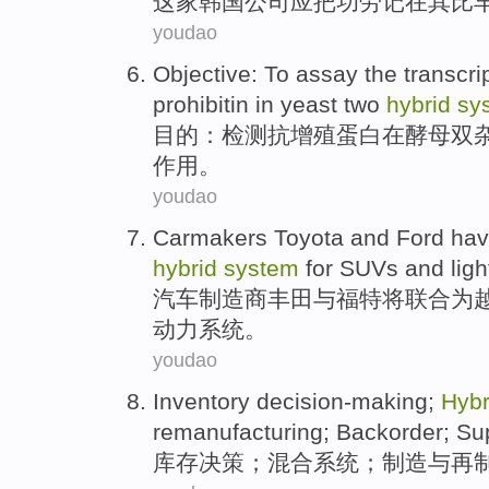
这家
韩国
公司
应
把功劳
记在其
比
youdao
Objective
: To
assay
the transcri
prohibitin
in
yeast
two
hybrid
sy
目的
：
检测
抗增殖蛋白
在
酵母
双
作用
。
youdao
Carmakers
Toyota
and
Ford
have
hybrid
system
for SUVs
and
ligh
汽车制造商
丰田
与
福特
将联合
为
动力
系统
。
youdao
Inventory
decision-making
;
Hybr
remanufacturing
;
Backorder
;
Su
库存
决策
；
混合
系统
；
制造
与
再