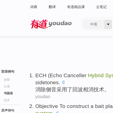
词典
翻译
有道精品课
云笔记
中英
有道 - 网易旗下搜索
双语例句
ECH
(
Echo Canceller
Hybrid
Sy
全部
sidetones
.
口语
消除
侧音
采用
了
回波
相
消技术
。
书面语
youdao
论文
Objective To
construct
a bait
pl
原声例句