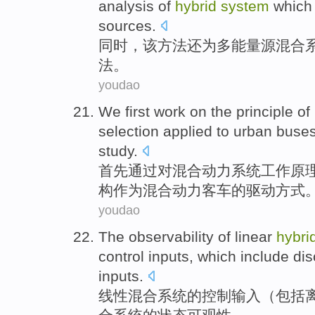
analysis
of
hybrid
system
which 
sources
.
同时
，
该
方法
还
为多
能量
源
混合
法。
youdao
We first
work
on
the
principle
of
selection
applied to urban
buse
study
.
首先
通过对
混合
动力
系统
工作
原
构作为混合动力
客车
的
驱动方式
youdao
The
observability
of
linear
hybri
control
inputs
,
which include
dis
inputs.
线性
混合
系统
的
控制
输入
（
包括