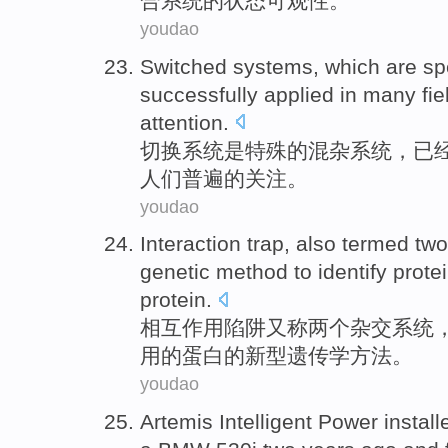
合系统
的
状态可观性
。
youdao
Switched
systems
,
which are
sp
successfully
applied
in
many
fie
attention
.
切换
系统
是
特殊
的
混杂
系统
，
已
人们普遍的关注。
youdao
Interaction
trap
,
also
termed
two
genetic
method
to identify
prote
protein
.
相互
作用
陷阱
又
称
两个
杂交
系统
用的蛋白的
新型
遗传学
方法
。
youdao
Artemis
Intelligent
Power
install