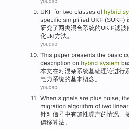
youdao
UKF
for
two
classes
of
hybrid
s
specific
simplified
UKF (SUKF)
研究
了
两
类
混合
系统
的
UK F滤
化
ukf
方法。
youdao
This paper
presents
the
basic
c
description
on
hybrid
system
ba
本文
在
对
混杂
系统
基础
理论
进行
电力系统
的
基本
概念
。
youdao
When signals
are plus
noise
, t
migration
algorithm
of
two
linear
针对
信号中
有加
性噪声
的
情况，
偏移
算法
。