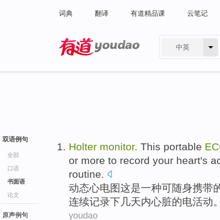
词典
翻译
有道精品课
云笔记
中英
有道 - 网易旗下搜索
双语例句
Holter
monitor
.
This
portable
EC
全部
or more to
record
your
heart
's
ac
口语
routine.
书面语
动态
心电图
这
是
一
种
可随身携带
论文
连续
记录下
几天内
心脏
的
电
活动
youdao
原声例句