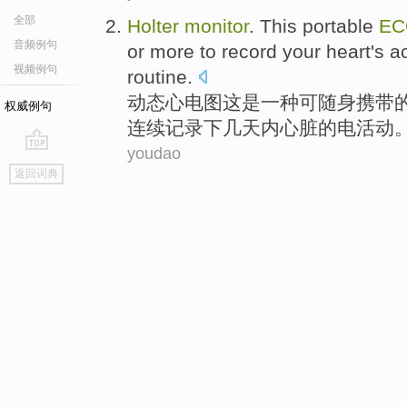
全部
Holter
monitor
.
This
portable
EC
音频例句
or more to
record
your
heart
's
ac
视频例句
routine.
动态
心电图
这
是
一
种
可随身携带
权威例句
连续
记录下
几天内
心脏
的
电
活动
youdao
go
返回词典
top