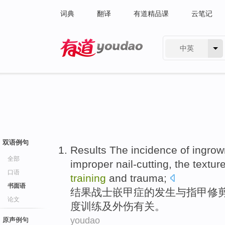
词典
翻译
有道精品课
云笔记
中英
有道 - 网易旗下搜索
双语例句
Results The
incidence
of
ingrow
全部
improper
nail-cutting
, the
textur
口语
training
and
trauma
;
书面语
结果
战士嵌甲症
的
发生
与指甲
修
论文
度
训练
及外伤有关。
youdao
原声例句