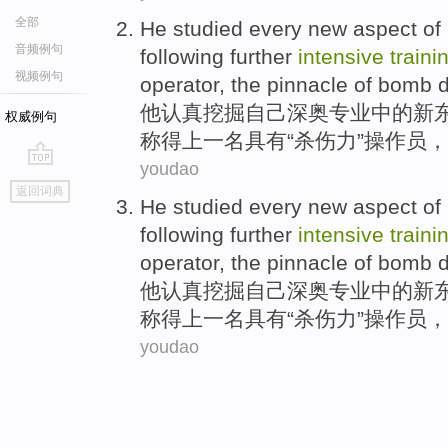
全部
He
studied
every
new
aspect of
音频例句
following
further
intensive
traini
视频例句
operator
, the
pinnacle
of bomb d
他
认真
挖掘
自己
深奥
专业中的
新
权威例句
称得上
一名
具有“
杀伤力
”
操作员
，
youdao
go
返回词典
top
He
studied
every
new
aspect of
following
further
intensive
traini
operator
, the
pinnacle
of bomb d
他
认真
挖掘
自己
深奥
专业中的
新
称得上
一名
具有“
杀伤力
”
操作员
，
youdao