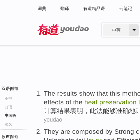
词典
翻译
有道精品课
云笔记
中英
有道 - 网易旗下搜索
双语例句
The
results
show that
this meth
全部
effects
of
the
heat
preservation
口语
计算结果
表明
，
此法
能够
准确地
书面语
youdao
论文
They are composed by
Strong c
原声例句