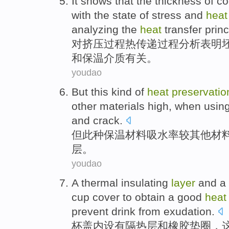
It
shows that
the
thickness
of
co
with
the
state of
stress
and
heat
analyzing
the
heat
transfer princ
对
挤压过程热
传递过程
分析
表明
和
保温
介质
有关
。
youdao
But
this kind of
heat
preservatio
other
materials
high
,
when
usin
and crack
.
但
此种
保温
材料
吸水
率
较
其他
材
层。
youdao
A
thermal insulating
layer
and
a
cup cover to
obtain a
good
hea
prevent
drink
from exudation
.
杯盖内设
有
隔热
层
和
橡胶
垫圈，