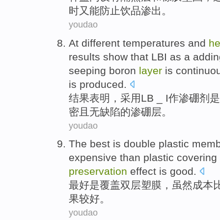
时又
能防止
饮品
渗出
。
youdao
At different temperatures and
h
results
show that
LBI as a addi
seeping
boron
layer
is
continuo
is produced.
结果
表明
，
采用LB
_ I作
渗
硼
剂
是
密
且
无
缺陷的渗硼
层
。
youdao
The best
is
double
plastic
memb
expensive
than
plastic
covering
preservation
effect
is good
.
最好
是
覆盖
双层
塑
膜
，
虽然
成本
果
较
好。
youdao