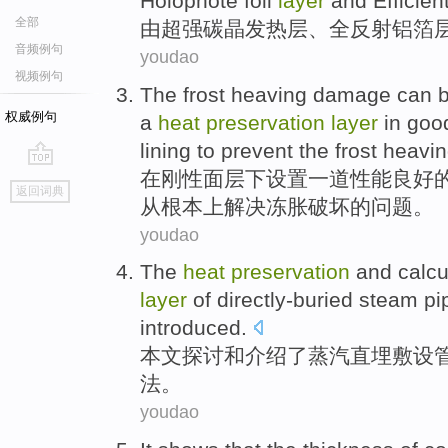
Holophote
foil
layer
and
Efficien
全部
由
超强
碳晶发热
层
、
全反射
铝箔
音频例句
youdao
视频例句
The
frost
heaving
damage
can 
权威例句
a
heat
preservation
layer
in
goo
lining
to
prevent
the
frost
heavi
在
刚性
面层
下
设置一道性能
良好
go
返回词典
top
从根本上
解决
冻
胀
破坏
的
问题。
youdao
The
heat
preservation
and
calcu
layer
of
directly-buried
steam
pi
introduced
.
本文探讨
和
介绍了
蒸汽
直埋敷设
法
。
youdao