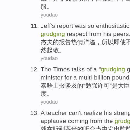
服。
youdao
Jeff
's
report
was so enthusiastic
grudging
respect from
his
peers
杰夫
的
报告
热情洋溢
，所以即使
然
起敬
。
youdao
The Times
talks
of
a "
grudging
minister
for a
multi-billion
pound
泰晤士
报
谈及
的
“
勉强
许可
”是
大臣
度。
youdao
A
teacher
can't
realize
his
streng
applause
coming from
the
grudg
就在
听到
吝啬
的
听众
当中发出
阵