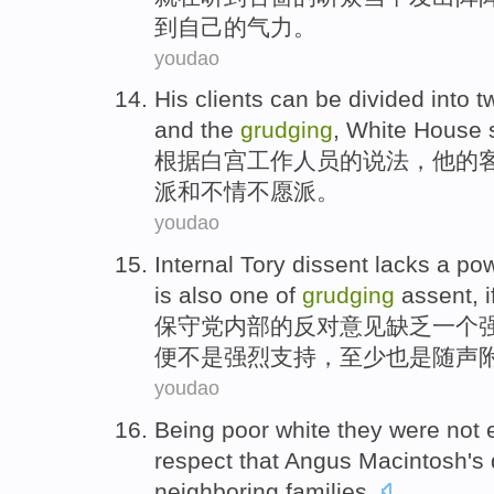
到
自己
的
气力
。
youdao
His
clients
can be
divided into
t
and
the
grudging
,
White House
根据
白宫
工作
人员
的说法，
他
的
派
和
不
情
不愿派。
youdao
Internal
Tory
dissent
lacks
a
pow
is
also
one of
grudging
assent
,
i
保守党
内部
的
反对意见
缺乏
一个
便
不是
强烈
支持
，至少
也是
随声
youdao
Being poor
white
they
were
not
respect
that
Angus
Macintosh
's
neighboring
families.