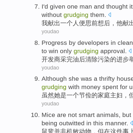
I
'd
given
one
man
and thought i
without
grudging
them.
我
献出
一个
人
便思前想后，
他
献
youdao
Progress
by
developers
in
clean
to
win
only
grudging
approval
.
开发商
采完油
后
清除
污染的
进步
youdao
Although
she
was
a
thrifty
house
grudging
with
money
spent for
u
虽然
她
是
一个
节俭
的
家庭主妇
，
youdao
Mice
are
not
smart
animals
,
but
being outwitted
in
this manner.
鼠辈
并非
机敏
动物
，
但
在
这件事