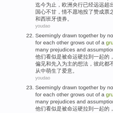
迄今
为止，
欧洲
央行
已经
远远
超
国
心不甘，情不愿地投了
赞成票
和西班牙债券。
youdao
Seemingly
drawn
together
by
no
for
each other
grows out of a
gr
many
prejudices
and
assumptio
他们
看似是
被
命运
硬
拉
到
一起
的
偏见
和
先入为主
的想法，彼此都
从中萌生了
爱意
。
youdao
Seemingly
drawn
together
by
no
for
each other
grows out of a
gr
many
prejudices
and
assumptio
他们
看似是
被
命运
硬
拉
到
一起
的