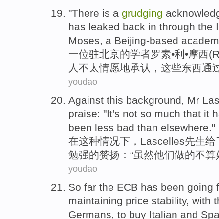
"There is
a
grudging
acknowledg
has leaked
back
in
through the
Moses
, a
Beijing-based
academ
一
位驻
北京
的
学者
罗素
•
利
•
摩西
(
人
不太情愿地
承认
，
这些
东西
通
youdao
Against
this
background,
Mr
Las
praise
: "It
's
not so much that it 
been less
bad
than
elsewhere."
在
这种
情况下，
Lascelles
先生
给
勉强
的
赞扬
：“虽然他们做
的不算
youdao
So
far
the ECB
has been
going
maintaining
price
stability
, with 
Germans
, to buy
Italian
and
Spa