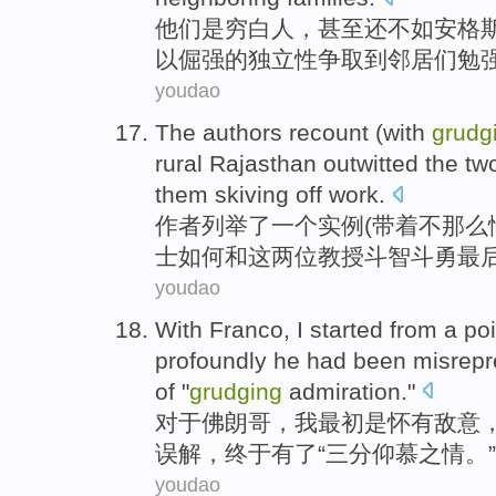
他们
是
穷
白人
，
甚至
还不如
安格
斯
以
倔强
的
独立性
争取
到
邻居
们
勉
youdao
The authors
recount
(
with
grudg
rural Rajasthan outwitted
the
tw
them skiving off
work
.
作者
列举了一个实例
(
带
着不那么
士
如何
和这
两
位教授斗智斗勇最
youdao
With
Franco
,
I
started
from a poi
profoundly
he
had
been misrepr
of "
grudging
admiration
."
对于
佛朗哥
，
我
最初
是
怀有敌意
误解
，
终于
有
了
“
三分
仰慕之情。”
youdao