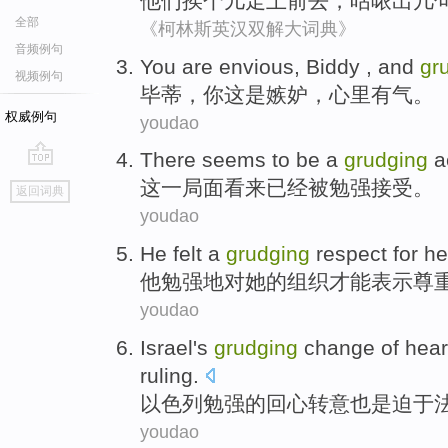
他们
挨个儿走上前去，
咕哝
出几
全部
《柯林斯英汉双解大词典》
音频例句
You
are
envious
,
Biddy
, and
gr
视频例句
毕蒂
，
你
这
是
嫉妒
，
心里有气
。
权威例句
youdao
There
seems to
be
a
grudging
a
go
这
一
局面
看来
已经被勉强
接受
。
返回词典
top
youdao
He
felt a
grudging
respect
for
he
他
勉强地
对
她
的
组织
才能
表示尊
youdao
Israel
's
grudging
change
of
hear
ruling
.
以色列
勉强
的
回心转意
也是
迫于
youdao