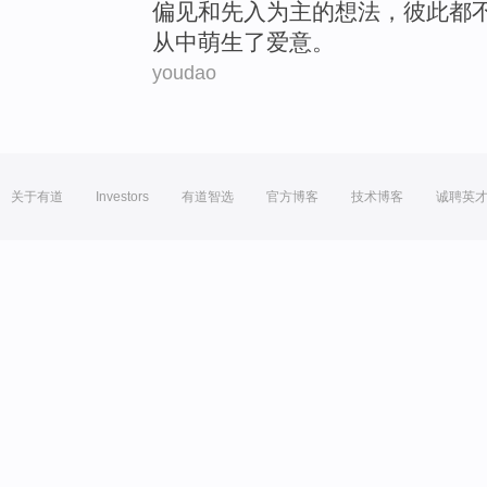
偏见
和
先入为主
的想法，彼此都
从中萌生了
爱意
。
youdao
关于有道
Investors
有道智选
官方博客
技术博客
诚聘英