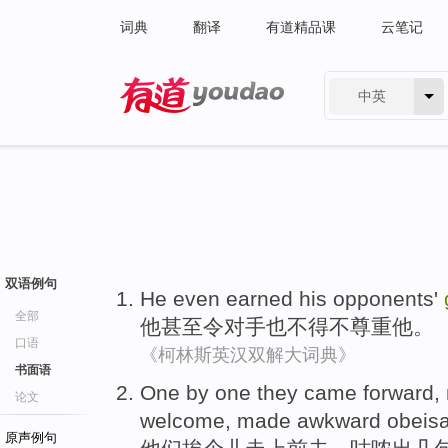
词典
翻译
有道精品课
云笔记
中英
有道 - 网易旗下搜索
双语例句
He
even
earned
his
opponents'
全部
他
甚至
令
对手
也不得不
尊重
他
。
口语
《柯林斯英汉双解大词典》
书面语
One by one
they
came forward,
论文
welcome, made
awkward
obeisa
原声例句