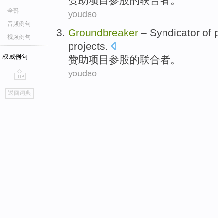
赞助
项目
参股
的
联合者。
全部
youdao
音频例句
Groundbreaker
–
Syndicator
of
p
视频例句
projects
.
权威例句
赞助
项目
参股
的
联合者。
youdao
go
返回词典
top