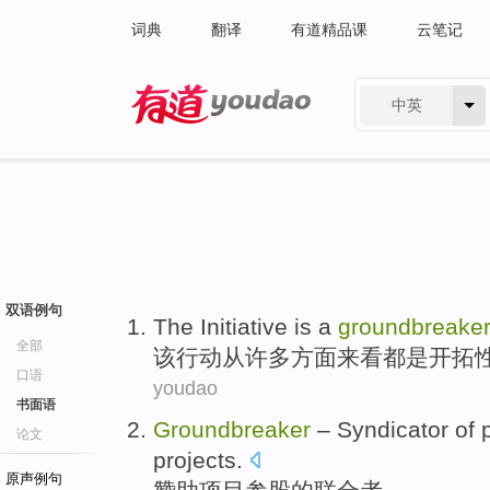
词典
翻译
有道精品课
云笔记
中英
有道 - 网易旗下搜索
双语例句
The
Initiative
is a
groundbreake
全部
该
行动
从
许多
方面
来看都是开拓
口语
youdao
书面语
Groundbreaker
–
Syndicator
of
p
论文
projects
.
原声例句