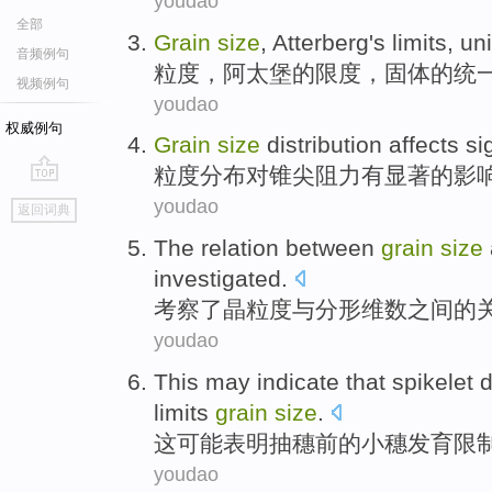
youdao
全部
Grain
size
,
Atterberg
's
limits
,
uni
音频例句
粒度
，
阿太堡
的
限度
，
固体
的
统
视频例句
youdao
权威例句
Grain
size
distribution
affects
si
粒度
分布
对
锥
尖阻力
有显著
的
影
go
youdao
返回词典
top
The
relation
between
grain
size
investigated
.
考察了
晶粒
度
与
分形
维
数
之间
的
youdao
This
may
indicate that
spikelet
limits
grain
size
.
这
可能
表明
抽穗
前
的小
穗
发育
限
youdao