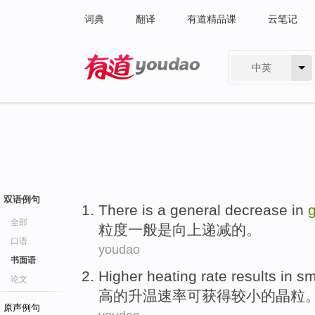
词典
翻译
有道精品课
云笔记
中英
有道 - 网易旗下搜索
双语例句
There
is
a general
decrease
in
g
全部
粒度
一般
是
向上
递减
的。
口语
youdao
书面语
Higher
heating
rate
results in
sm
论文
高
的
升温
速率可
获得
较小
的
晶粒
原声例句