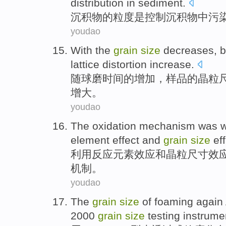
distribution
in
sediment
.
沉积物
的
粒度
是
控制
沉积物
中
污
youdao
With
the
grain
size
decreases
, 
lattice
distortion
increase
.
随
球磨时间
的
增加，样品的
晶粒
增大
。
youdao
The
oxidation
mechanism
was w
element
effect
and
grain
size
ef
利用
反应
元素
效应
和
晶粒
尺寸
效
机制
。
youdao
The
grain
size
of
foaming again
2000
grain
size
testing
instrume