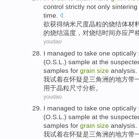
control strictly
not only
sinterin
time
.
欲
获得
纳米尺度
晶粒
的
烧结
体
材
的烧结
温度
，对烧结
时间
亦
应
严
youdao
I
managed to
take
one
optically
(O.S.L.)
sample
at
the
suspecte
samples
for
grain
size
analysis
.
我
试着
在
怀疑是
三角洲
的地方
带
用于
晶粒
尺寸
分析
。
youdao
I
managed to
take
one
optically
(O.S.L.)
sample
at
the
suspecte
samples
for
grain
size
analysis
.
我
试着
在
怀疑是
三角洲
的地方
带