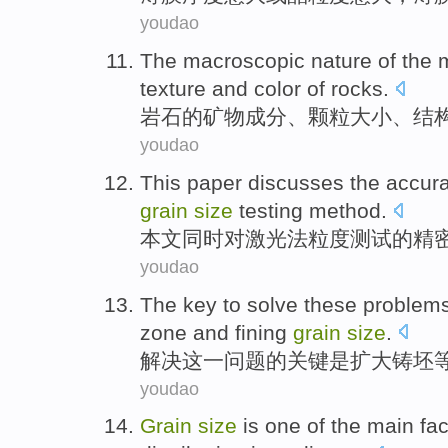
youdao
The
macroscopic
nature
of
the
texture
and
color
of
rocks
.
岩石
的
矿物
成分
、
颗粒
大小
、
结
youdao
This paper
discusses
the
accur
grain
size
testing
method
.
本文
同时对
激光
法
粒度
测试
的
精
youdao
The
key
to
solve
these
problem
zone
and
fining
grain
size
.
解决
这
一
问题
的
关键
是
扩大
铸坯
youdao
Grain
size
is
one
of
the
main
fac