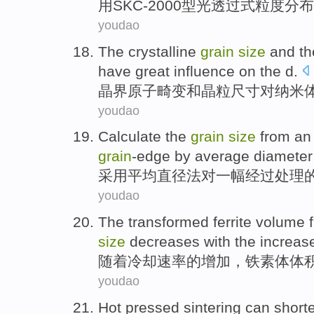
用
SKC
-
2000型光透过式
粒度
分布
youdao
The
crystalline
grain
size
and
t
have
great
influence on
the d.
晶界
原子
畸变
和
晶粒
尺寸
对
纳米
youdao
Calculate
the
grain
size
from
an
grain
-edge
by
average
diameter
采用
平均
直径
法
对
一
幅经过
处理
youdao
The
transformed ferrite
volume
size
decreases
with
the increa
随着
冷却
速率
的
增加
，
铁
素体
体
youdao
Hot pressed
sintering
can
short