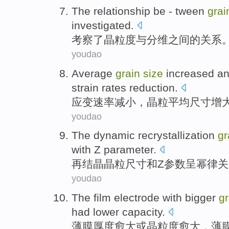
The
relationship
be - tween
grai
investigated
.
考察
了
晶粒度
与
分
维
之间的
关系
youdao
Average
grain
size
increased
a
strain
rates
reduction
.
应变
速率
减小
，
晶粒
平均
尺寸
增
youdao
The
dynamic recrystallization
gr
with
Z
parameter
.
再
结晶
晶粒
尺寸
和
Z
参数
呈
幂
律
关
youdao
The film
electrode
with
bigger
g
had lower
capacity
.
薄膜
厚度
愈
大
或
晶粒
度愈
大
，薄