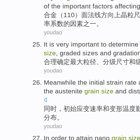
of the
important factors
affectin
合金（110）面
法线
方向上
晶粒
率系数的
因素
之一
。
youdao
It
is very
important
to determine
size
,
graded
sizes
and
gradatio
合理
确定
最大
粒径
、
分级
尺寸
和
youdao
Meanwhile the
initial
strain
rate
the austenite
grain
size
and
dist
同时
，
初始
应变
速率
和
变形
温度
分布
。
youdao
In order to
attain
nano
grain
siz