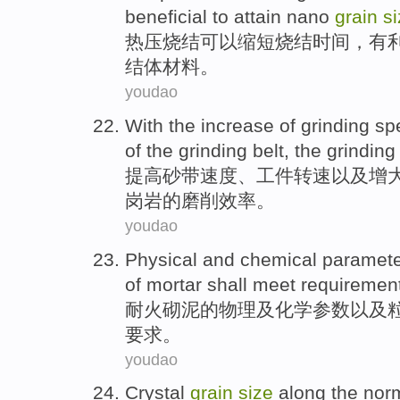
beneficial to
attain
nano
grain
s
热压
烧结
可以
缩短
烧结
时间
，
有
结体
材料
。
youdao
With the
increase
of
grinding
sp
of the
grinding
belt
, the grinding
提高
砂
带
速度
、工件转速以及
增
岗岩
的
磨削
效率。
youdao
Physical
and
chemical
paramet
of
mortar
shall
meet
requiremen
耐火砌泥
的
物理
及
化学
参数
以及
要求
。
youdao
Crystal
grain
size
along the
nor