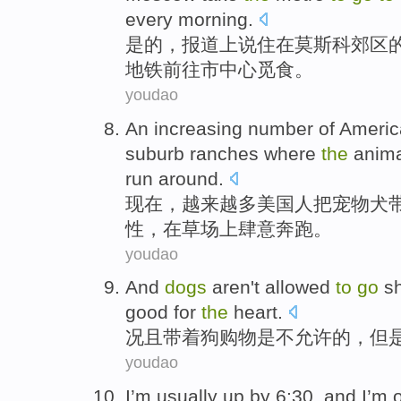
every
morning
.
是的
，
报道
上说
住
在
莫斯科
郊区
地铁
前往
市中心
觅食
。
youdao
An increasing
number of Ameri
suburb
ranches where
the
anima
run
around.
现在，
越来越
多美
国人
把
宠物
犬
性
，在草场上肆意奔跑。
youdao
And
dogs
aren't
allowed
to
go
sh
good
for
the
heart
.
况且
带着狗
购物
是
不
允许
的，
但
youdao
I
’m
usually
up
by 6:30,
and
I’m 