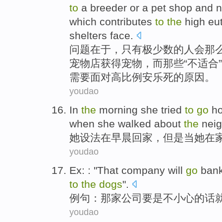
to
a
breeder
or
a pet
shop
and n
which contributes
to
the
high
eu
shelters
face
.
问题
在于，
只有极少数
的
人
会那
宠物
店
获得宠物，
而
那些“不适合”
需要面对
高比例安乐死
的
原因。
youdao
In
the
morning
she
tried
to
go
h
when
she
walked
about
the
nei
她
设法
在
早晨
回家
，
但是
当
她
在
youdao
Ex
: : "That
company
will
go
bank
to
the
dogs
".
例句
：
那家公司
要是
不
小心的话
youdao