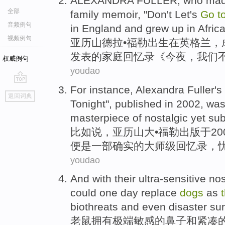
ALEXANDRA
FULLER
, who mad
全部
family
memoir
, "Don't
Let
's
Go
t
音频例句
in
England
and
grew
up
in
Afric
视频例句
亚
历
山德拉•
福勒
出生
在
英格兰
，
发表的
家庭
回忆录
《今夜，
我们
权威例句
youdao
For instance
,
Alexandra
Fuller's
go
返回词典
top
Tonight
",
published
in 2002, wa
masterpiece
of
nostalgic
yet
sub
比如说
，
亚历山大
•
福勒
出版
于20
便是
一部
确实
的大师级回忆录，
youdao
And with
their ultra-sensitive
no
could one day
replace
dogs
as
biothreats
and
even disaster
sur
老鼠
拥有
极端
敏感的
鼻子
和
紧凑