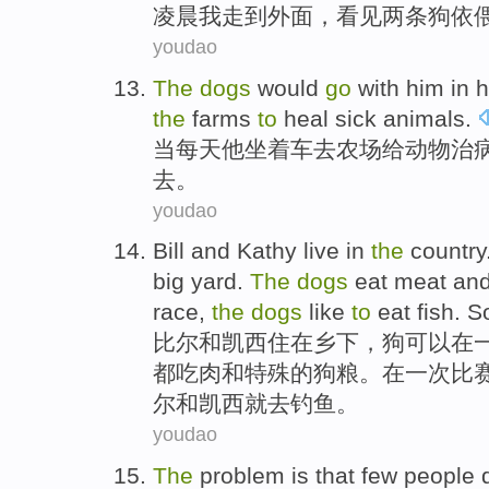
凌晨
我
走到
外面
，
看见
两
条狗
依
youdao
The
dogs
would
go
with
him
in 
the
farms
to
heal sick
animals
.
当
每天
他
坐着车
去
农场
给
动物
治
去
。
youdao
Bill
and
Kathy
live
in
the
country
big
yard
.
The
dogs
eat meat
an
race
,
the
dogs
like
to
eat
fish
.
S
比尔
和
凯西
住
在
乡下
，
狗
可以在
都
吃肉
和
特殊
的
狗
粮
。
在
一次
比
尔和凯西
就去
钓鱼
。
youdao
The
problem
is that
few
people