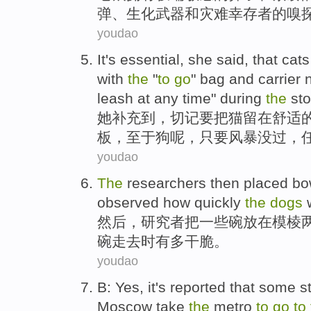
弹
、
生化
武器和灾难幸存者的
嗅
youdao
It's essential,
she
said
, that
cats
with
the
"
to
go
"
bag
and
carrier
leash at
any
time
"
during
the
st
她
补充到
，切记
要
把
猫
留在
舒适
板，
至于
狗
呢，
只要
风暴
没过
，
youdao
The
researchers
then
placed
bo
observed
how
quickly
the
dogs
然后
，
研究者
把一些
碗
放在
模棱
碗走去时有
多
干脆。
youdao
B:
Yes
, it's
reported
that
some
s
Moscow
take
the
metro
to
go
to