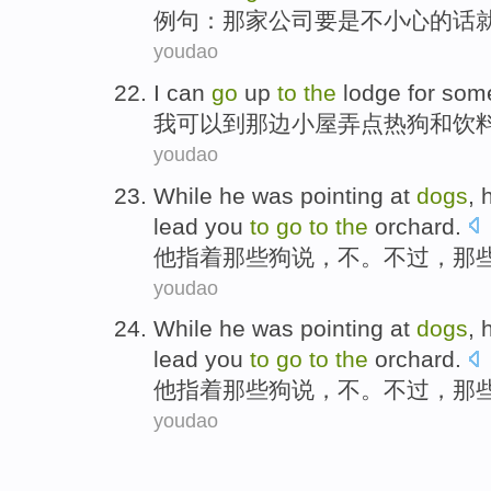
例句
：
那家公司
要是
不
小心的话
youdao
I
can
go
up
to
the
lodge
for som
我
可以
到
那边
小屋
弄
点
热狗
和
饮
youdao
While
he
was
pointing
at
dogs
,
lead
you
to
go
to
the
orchard
.
他
指着
那些
狗
说
，
不
。
不过
，那
youdao
While
he
was
pointing
at
dogs
,
lead
you
to
go
to
the
orchard
.
他
指着
那些
狗
说
，
不
。
不过
，那
youdao