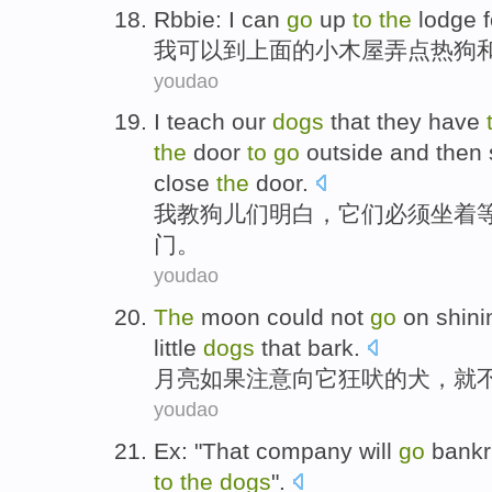
Rbbie:
I
can
go
up
to
the
lodge 
我
可以
到
上面
的
小木屋弄
点
热狗
youdao
I
teach
our
dogs
that
they
have
the
door
to
go
outside and
then
close
the
door
.
我
教
狗
儿
们明白，
它们
必须
坐着
门。
youdao
The
moon
could not
go
on
shini
little
dogs
that
bark
.
月亮
如果
注意
向
它
狂吠
的
犬
，
就
youdao
Ex
: "That
company
will
go
bankr
to
the
dogs
".