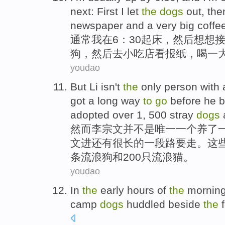
next
:
First
I
let
the
dogs
out,
the
newspaper
and
a
very
big
coffe
通常
我
在6：30
起床
，
然后
想想
狗，
然后
去
小吃店
看
报纸，喝
一
youdao
But
Li
isn
't
the
only
person
with
got
a long
way
to
go
before
he
b
adopted
over
1, 500
stray
dogs
然而
李宗文并
不是
唯一
一
个养了
文进
还有
很
长的一段
路
要
走
。这
条
流浪
狗
和
200只流浪猫。
youdao
In
the
early hours
of
the
mornin
camp
dogs
huddled
beside
the
f