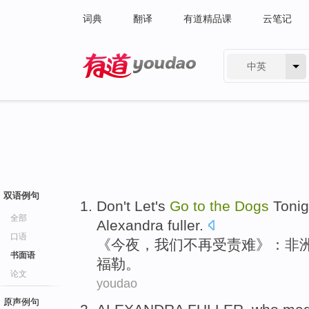
词典
翻译
有道精品课
云笔记
中英
有道 - 网易旗下搜索
双语例句
Don't
Let
's
Go
to
the
Dogs
Tonig
全部
Alexandra fuller
.
口语
《
今夜
，
我们
不再
受责难
》：
非
书面语
福勒。
论文
youdao
原声例句