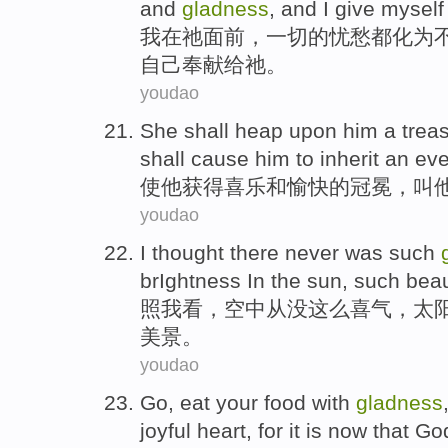
and
gladness
, and
I
give
myself
我
在
祂
面前
，
一切
的
忧愁
都
化为
自己
奉献给祂。
youdao
She shall heap upon
him
a trea
shall cause him
to inherit
an eve
使
他
获得
喜乐
和
愉快
的
冠冕，
叫
youdao
I
thought there
never
was
such
brIghtness
In
the sun
,
such bea
照
我
看，
空中
从没
这么
喜气
，
太
美景
。
youdao
Go
,
eat
your
food
with
gladness
joyful
heart
,
for
it is
now
that
Go