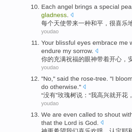
Each
angel
brings
a
special
pea
gladness
.
每个
天使
带来
一
种
和平
，很喜乐
youdao
Your
blissful
eyes embrace me
endure my sorrow
.
你
的
充满祝福
的
眼神
带
着开心
，
youdao
"
No
,"
said
the rose-tree
. "
I
bloom
do
otherwise."
“
没有
”玫瑰
树
说
：“
我
高兴就
开花
youdao
We
are
even
called to
shout wit
that
the Lord
is
God
.
神
更
希望
我们
喜乐
欢呼
，认定
耶