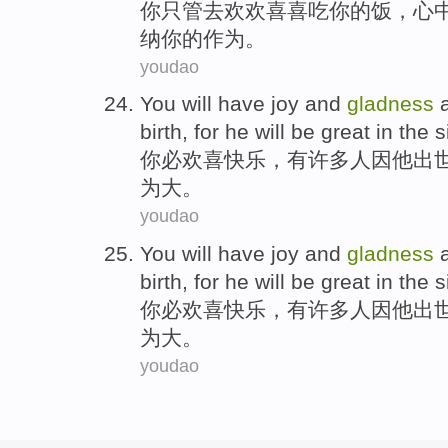
你
只管
去
欢欢喜喜
吃
你
的
饭
，
心
纳
你
的作为。
youdao
You
will
have
joy
and
gladness
birth
,
for
he
will be
great
in
the s
你
必
欢喜快乐
，
有许多
人因
他
出
为
大
。
youdao
You
will
have
joy
and
gladness
birth
,
for
he
will be
great
in
the s
你
必
欢喜快乐
，
有许多
人因
他
出
为
大
。
youdao