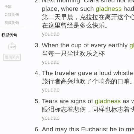
Next
morning
,
Clara
shed
hot te
全部
place
,
where
such
gladness
had
音频例句
第二
天早晨
，
克拉拉
在
离开
这个
视频例句
在
这里
曾经
是
多么
快乐。
youdao
权威例句
When
the
cup of
every
earthly
g
当
每一
只尘世
欢乐之
杯
go
返回词典
top
youdao
The traveler
gave a
loud
whistle
旅行者
高兴
地吹
了
个
响亮
的
口哨
youdao
Tears are
signs
of
gladness
as w
眼泪
标志
着
悲伤，
同样
也标志着
youdao
And may
this
Eucharist
be to
m