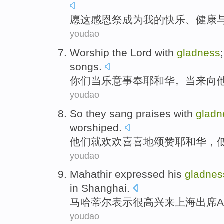
愿
这
感恩祭
成为
我
的
快乐
、
健康
youdao
Worship
the Lord
with
gladness
songs
.
你们
当
乐意事
奉
耶和华
。当
来向
youdao
So
they
sang
praises
with
gladn
worshiped
.
他们
就欢欢喜喜
地
颂
赞
耶和华
，
youdao
Mahathir expressed his
gladnes
in Shanghai
.
马哈蒂尔
表示很高兴
来
上海
出席
youdao