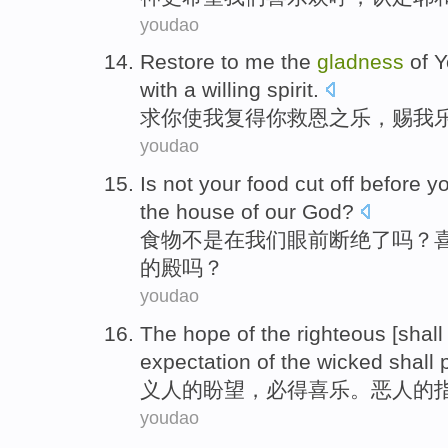
youdao
Restore
to
me
the
gladness
of
Y
with a willing
spirit
.
求
你
使
我
复
得你
救
恩之乐，赐我
youdao
Is not
your
food
cut off
before y
the
house
of
our
God
?
食物
不是
在
我们眼前
断绝
了吗？
的
殿
吗？
youdao
The
hope
of
the
righteous
[shall
expectation
of the wicked
shall
义人
的
盼望
，
必得喜乐
。
恶人的
youdao