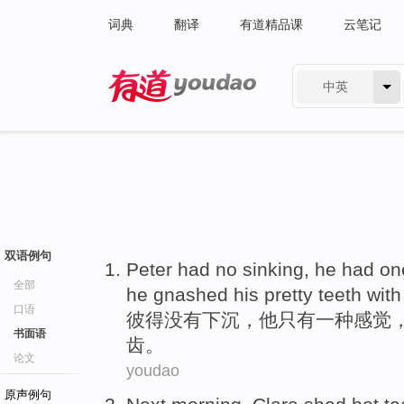
词典
翻译
有道精品课
云笔记
中英
有道 - 网易旗下搜索
双语例句
Peter
had no
sinking
,
he
had
on
全部
he
gnashed
his pretty teeth wit
口语
彼得
没有
下沉
，
他
只有
一种
感觉
书面语
齿。
论文
youdao
原声例句