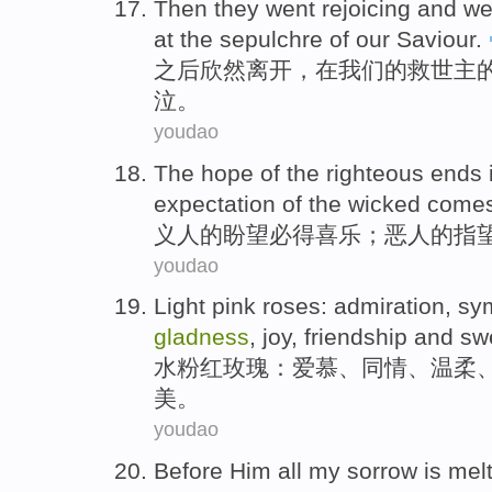
Then
they
went
rejoicing and
we
at
the sepulchre
of
our
Saviour
.
之后
欣然
离开
，
在
我们
的
救世主
泣
。
youdao
The
hope
of
the
righteous
ends 
expectation
of
the wicked come
义
人
的
盼望
必得
喜乐；
恶人
的
指
youdao
Light pink
roses
:
admiration
,
sy
gladness
,
joy
,
friendship
and
sw
水
粉红
玫瑰
：
爱慕
、
同情
、
温柔
美
。
youdao
Before
Him
all
my
sorrow
is
melt