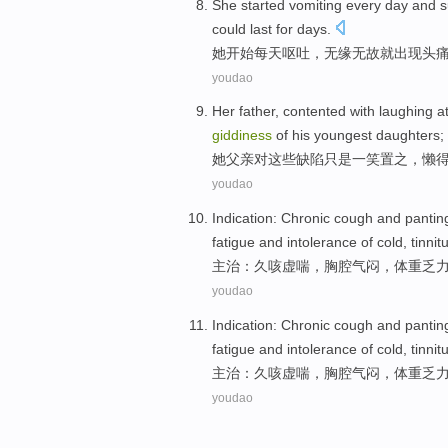
She
started
vomiting
every day
and s
could last
for days
.
她
开始
每天
呕吐
，无缘无故就
出现头
youdao
Her
father
,
contented
with laughing a
giddiness
of
his
youngest daughters
;
她
父亲
对
这些
缺陷
只是一笑置之
，懒
youdao
Indication
:
Chronic cough
and
pantin
fatigue
and
intolerance
of
cold
,
tinnit
主治
：久
咳
虚
喘
，
胸腔
气闷
，体重
乏
youdao
Indication
:
Chronic cough
and
pantin
fatigue
and
intolerance
of
cold
,
tinnit
主治
：久
咳
虚
喘
，
胸腔
气闷
，体重
乏
youdao