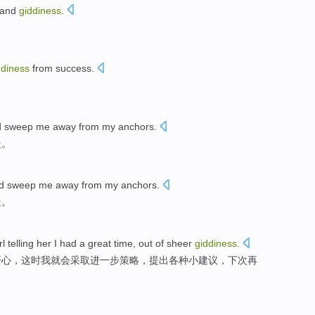
and
giddiness
.
ddiness
from success
.
 sweep me
away
from my anchors.
走。
d sweep me
away
from my anchors.
走。
rl telling her I
had
a
great
time,
out
of sheer
giddiness
.
开心，这时我
就
会采取进一步策略，
提出
各种小建议，下次再