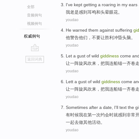
I
've kept getting a roaring in my
ears
全部
我
老是感到
耳鸣
和
头晕
眼花。
音频例句
youdao
视频例句
He
warned
them
against
suffering
gi
权威例句
他
警告
他们
，不要让胜利
冲昏
头脑。
youdao
go
Let
a gust
of wild
giddiness
come
and
返回词典
top
让
一阵
旋风吹
来
，把
我连船锚一齐卷
youdao
Lett
a gust
of wild
giddiness
come
an
让
一阵
旋风吹
来
，把
我连船锚一齐卷
youdao
Sometimes
after
a
date
,
I
'll
text the gi
有时候
我
在
第一
次约会时
就
感到
非常
一起去做其他活动。
youdao