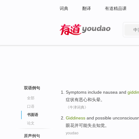
词典
翻译
有道精品课
中
有道 - 网易旗下搜索
双语例句
Symptoms
include nausea
and
giddi
全部
症状
有
恶心
和
头晕
。
口语
《牛津词典》
书面语
Giddiness
and
possible
unconscious
论文
眼花
并
可能
失去知觉
。
youdao
原声例句