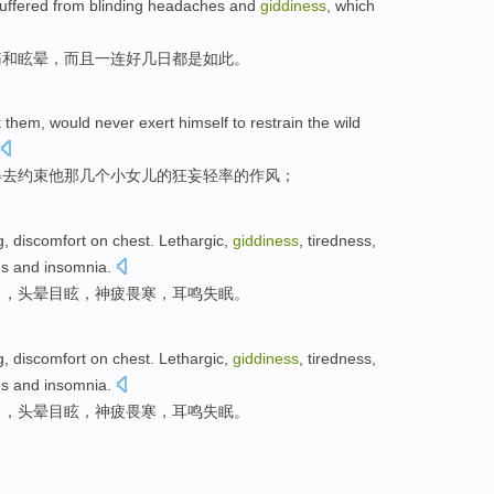
uffered from blinding
headaches
and
giddiness
,
which
痛
和
眩晕
，
而且
一连
好几
日都是如此。
t
them
, would never exert himself
to
restrain
the
wild
得
去
约束
他
那几个
小女儿
的
狂妄
轻率
的
作风；
g
, discomfort on
chest
. Lethargic,
giddiness
, tiredness,
us and
insomnia
.
力
，头晕目眩，
神疲畏
寒
，
耳鸣
失眠
。
g
, discomfort on
chest
. Lethargic,
giddiness
, tiredness,
us and
insomnia
.
力
，头晕目眩，
神疲畏
寒
，
耳鸣
失眠
。