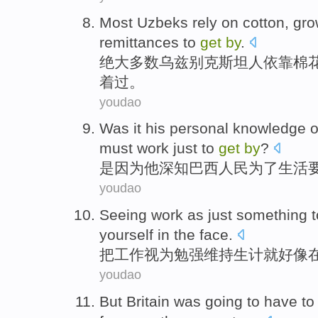
Most
Uzbeks
rely on
cotton
,
gro
remittances
to
get
by
.
绝大多数
乌兹别克斯坦
人
依靠
棉
着过。
youdao
Was it
his
personal knowledge 
must
work
just to
get
by
?
是因为
他
深知巴西人民为了生活
youdao
Seeing
work
as
just
something t
yourself
in the
face
.
把
工作
视为勉强维持生计
就
好像
youdao
But
Britain
was
going
to have
t