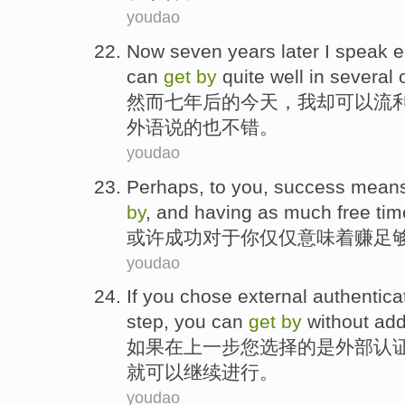
youdao
Now
seven
years later
I
speak
e
can
get
by
quite well
in
several
然而
七
年后
的今天，
我
却
可以
流
外语说的
也
不错。
youdao
Perhaps
,
to
you
,
success
mean
by
, and having as
much
free
tim
或许
成功
对于
你
仅仅
意味着
赚
足
youdao
If
you
chose
external
authentica
step,
you
can
get
by
without
add
如果
在
上
一步
您
选择
的是
外部
认
就
可以
继续
进行。
youdao