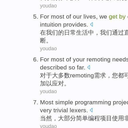
youdao
For
most
of
our
lives
,
we
get
by
intuition
provides
.
在
我们
的
日常生活中
，
我们
通过
断。
youdao
For
most
of
your remoting
need
described
so far
.
对于
大多数
remoting
需求
，
您
都
加以应对。
youdao
Most
simple
programming
proje
very
trivial lexers
.
当然
，
大部分
简单
编程
项目
使用
youdao