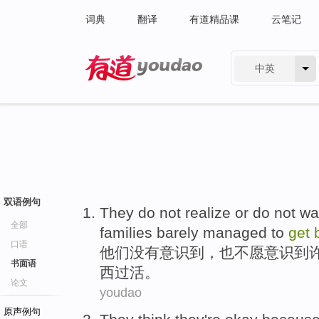
词典
翻译
有道精品课
云笔记
中英
有道 - 网易旗下搜索
双语例句
They
do
not
realize
or
do
not
wa
全部
families
barely managed to
get
口语
他们
没有
意识
到，
也
不
愿
意识到
书面语
西
过活
。
论文
youdao
原声例句