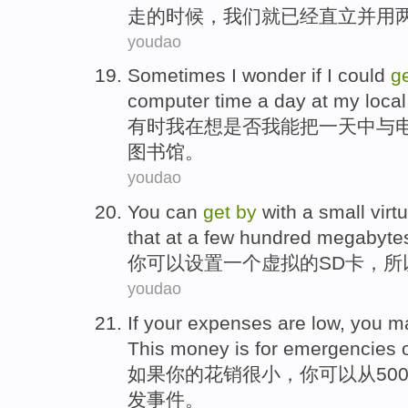
走
的
时候
，我们就已经
直立
并用
youdao
Sometimes
I
wonder
if
I
could
g
computer
time
a day
at
my
local
有时
我
在想
是否
我
能
把
一
天中
与
图书馆。
youdao
You
can
get
by
with
a
small
virt
that at a few hundred megabyte
你
可以
设置
一个
虚拟
的
SD
卡
，
所
youdao
If
your
expenses
are low
,
you
ma
This money
is for
emergencies
如果
你
的
花销
很小
，
你
可以
从
50
发事件
。