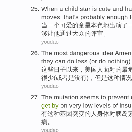
When
a
child star is
cute
and
ha
moves,
that
's
probably
enough
当
一个
可爱
的
童星
本色地出演了
够
让
他
通过
大众的评审。
youdao
The most
dangerous
idea
Ameri
they
can
do
less
(
or
do nothing
)
这些
日子以来
，
美国人
面对
的
最
很少
(
或者
是
没有
)，
但是
这种情况
youdao
The mutation
seems to prevent
get
by
on
very
low
levels
of
insu
有
这种
基因突变
的
人
身体对胰岛
病
。
youdao