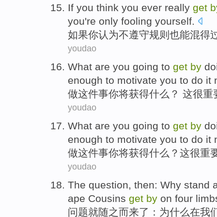
If
you
think
you ever
really
get
b
you
're only
fooling
yourself
.
如果
你
认为
不
遵守
规则
也能混得
youdao
What
are
you
going to
get
by
do
enough to
motivate
you
to
do
it
做
这件事
你
将
获得
什么
？ 这很
重
youdao
What
are
you
going to
get
by
do
enough to
motivate
you
to
do
it
做
这件事
你
将
获得
什么
？这很
重
youdao
The
question
,
then
:
Why
stand
ape
Cousins
get
by
on
four limb
问题
就随之而来
了：
为什么
在
我