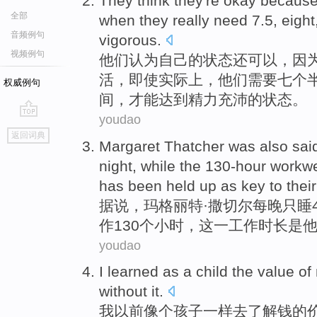
They
think
they
're okay
becaus
全部
when
they
really
need 7.5,
eight
音频例句
vigorous
.
视频例句
他们
认为
自己
的状态
还
可以，
因
活，
即使
实际上
，他们
需要
七个
权威例句
间，才能达到精力充沛的状态。
youdao
go
返回词典
top
Margaret
Thatcher
was also sai
night,
while
the
130-
hour
workw
has
been
held up as
key
to
their
据说，
玛格丽特
·
撒切尔每晚只睡
作130个
小时
，
这
一
工作
时长
是
youdao
I
learned
as
a
child
the
value
of
without it.
我
以前
像
个
孩子一样
去
了解
钱
的