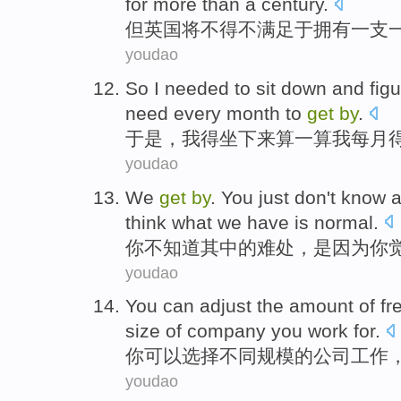
for more
than
a century.
但
英国
将
不得不
满足
于
拥有一支
youdao
So
I
needed
to
sit
down and
fig
need every month
to
get
by
.
于是
，
我
得
坐
下来
算
一算我
每月
youdao
We
get
by
.
You
just
don't
know
a
think what
we
have is normal
.
你
不
知道
其中
的难处
，
是因为
你
youdao
You
can
adjust the
amount
of
fr
size
of company
you
work for.
你
可以
选择
不同规模
的
公司
工作
youdao