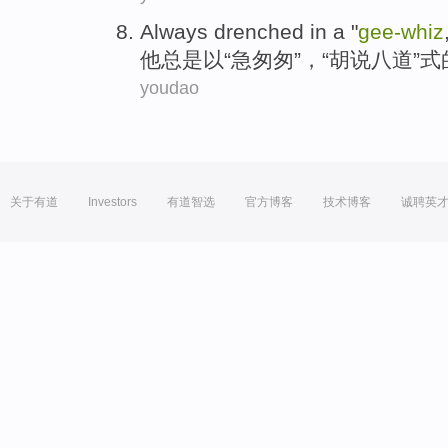
Always
drenched
in a
"
gee-
whiz
他
总是
以
“
急匆匆
”，“胡说八道”式
youdao
关于有道
Investors
有道智选
官方博客
技术博客
诚聘英