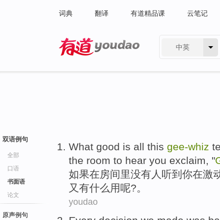
词典
翻译
有道精品课
云笔记
中英
有道 - 网易旗下搜索
双语例句
What
good is
all
this
gee-
whiz
t
全部
the
room
to
hear
you
exclaim
, "
口语
如果
在
房间里
没有
人
听到
你
在
激
书面语
又
有
什么
用呢?。
论文
youdao
原声例句