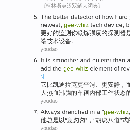
《柯林斯英汉双解大词典》
The
better
detector
of
how hard
newest
,
gee-
whiz
tech
device
,
b
更好
的
监测
你
锻炼强度的
探测器
端
技术
设备
。
youdao
It
is smoother
and
quieter
than
a
add
the
gee-
whiz
element
of
rev
它
比
凯迪拉克
更
平滑、
更安静
，
人
热血
沸腾
的
车辆
内部工作状态
youdao
Always
drenched
in a
"
gee-
whiz
他
总是
以
“
急匆匆
”，“胡说八道”式
youdao