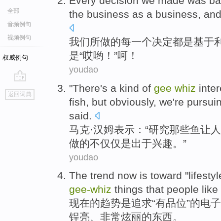
Every
decision
we
made
was
ba
全部
the
business
as
a
business,
an
音频例句
视频例句
我们
所做
的
每
一
个
决定
都
是
基于
是
“
哎哟
！”呵！
权威例句
youdao
"There's a kind of
gee
whiz
inter
go
返回词典
top
fish
,
but
obviously
,
we
're
pursuin
said.
马克·
汉姆
表示：“
研究
那些
鱼
让人
做的不仅仅是出于兴趣。”
youdao
The
trend
now
is
toward
"
lifestyl
gee-
whiz
things
that
people
like
现在
的
趋势
是
追求
“
有品位
”的
电子
锃亮
、非常炫丽的
东西
。