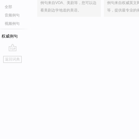
例句来自VOA、美剧等，您可以边
例句来自权威英文
全部
看美剧边学地道的美语。
等，提供最专业的
音频例句
视频例句
权威例句
go
返回词典
top