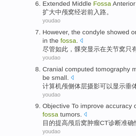
Extended
Middle
Fossa
Anterior
扩大
中
颅窝经岩前入路。
youdao
However
,
the condyle
showed
o
in
the
fossa
.
尽管如此
，
髁
突
显示
在
关节
窝
只
youdao
Cranial
computed tomography m
be small.
计算机颅侧
体层
摄影可以显示
垂
youdao
Objective To
improve
accuracy
fossa
tumors
.
目的
提高
颅
后
窝
肿瘤
CT
诊断
准确
youdao