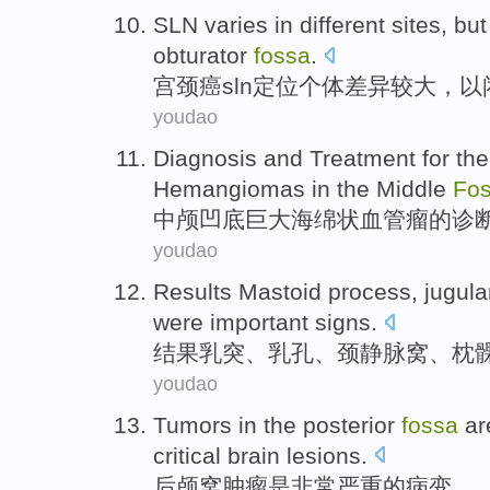
SLN
varies in different
sites, bu
obturator
fossa
.
宫颈癌sln定位个体
差异
较大，
以
youdao
Diagnosis
and
Treatment for
th
Hemangiomas
in
the Middle
Fo
中
颅凹底
巨大
海绵状
血管瘤
的
诊
youdao
Results
Mastoid process
,
jugula
were
important
signs
.
结果
乳突
、乳孔、
颈静脉
窝
、
枕
youdao
Tumors
in the posterior
fossa
ar
critical
brain
lesions
.
后颅窝
肿瘤
是
非常
严重
的
病变。