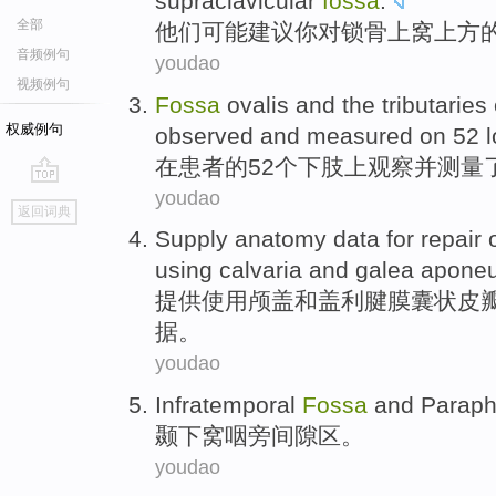
supraclavicular
fossa
.
全部
他们
可能
建议
你
对
锁骨
上窝
上方
音频例句
youdao
视频例句
Fossa
ovalis
and
the
tributaries
权威例句
observed
and
measured
on
52
在
患者
的
52个
下肢
上
观察
并
测量
youdao
go
返回词典
top
Supply
anatomy
data
for repair
using
calvaria
and
galea aponeu
提供
使用
颅
盖
和
盖利腱膜囊状
皮
据
。
youdao
Infratemporal
Fossa
and
Paraph
颞下
窝
咽
旁间隙区。
youdao