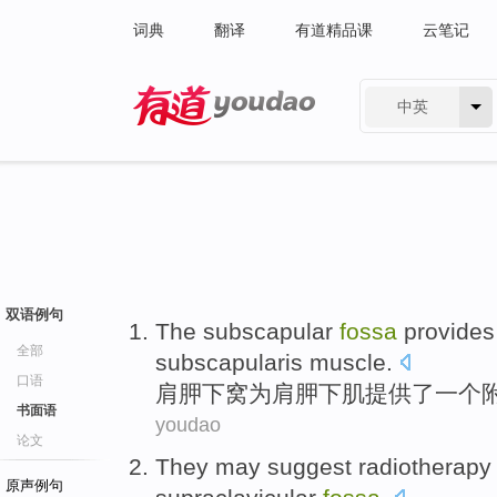
词典
翻译
有道精品课
云笔记
中英
有道 - 网易旗下搜索
双语例句
The
subscapular
fossa
provides
全部
subscapularis
muscle
.
口语
肩胛
下
窝
为
肩胛
下
肌
提供了
一个
书面语
youdao
论文
They
may
suggest
radiotherapy
原声例句