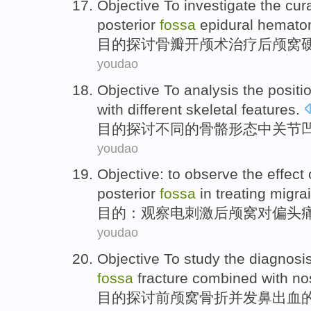
Objective
To investigate
the cur
posterior
fossa
epidural
hemato
目的
探讨
骨瓣开颅术
治疗
后颅窝
youdao
Objective
To analysis
the
positi
with
different
skeletal
features
.
目的
探讨
不同
的
骨骼
形态
中
关节
youdao
Objective
:
to observe
the
effect
posterior
fossa
in
treating migra
目的
：
观察
电
刺激
后颅窝
对
偏头
youdao
Objective
To study
the
diagnosi
fossa
fracture
combined with no
目的
探讨
前
颅窝
骨折
并发鼻出血