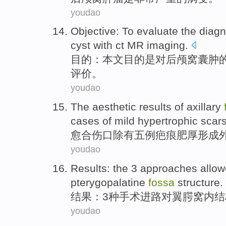
youdao
Objective
: To
evaluate
the
diagn
cyst
with
ct
MR
imaging
.
目的
：本文目的是对
后颅窝
囊肿
评价
。
youdao
The
aesthetic
results
of
axillary
cases
of mild
hypertrophic
scar
愈合
伤口
除
有
五
例
疤痕
肥厚形成
youdao
Results
: the
3
approaches
allow
pterygopalatine
fossa
structure
.
结果
：
3
种
手术进路对翼
腭
窝
内
结
youdao