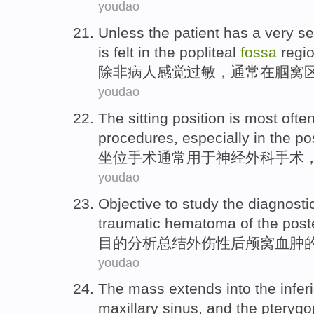
youdao
Unless
the patient
has a very se
is
felt
in
the
popliteal
fossa
regi
除非
病人
感觉
过敏
，通常
在
腘
窝
youdao
The sitting position is most
ofte
procedures,
especially in
the po
坐位手术
通常
用于
神经
外科
手术
youdao
Objective to
study
the
diagnosti
traumatic
hematoma
of
the
post
目的
分析
总结
外伤性
后颅窝
血肿
youdao
The
mass
extends into the infer
maxillary
sinus,
and
the pterygo