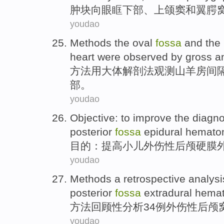
肿块
向
眼眶
下部、
上颌
窦
和
翼
腭
youdao
Methods
the
oval
fossa
and
the
heart were
observed
by
gross
a
方法
用
大体
解剖法
观测
山羊
房间
部。
youdao
Objective
: to
improve
the
diagno
posterior
fossa
epidural
hemato
目的
：
提高
小儿
外伤性
后
颅
硬膜
youdao
Methods
a retrospective
analysi
posterior
fossa
extradural hema
方法
回顾性
分析
34
例
外伤性
后颅
youdao