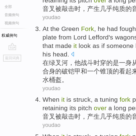
retaining
its
pitch
over
a long per
全部
音叉
被
敲击
时
，
产生
几乎
纯质的
音频例句
youdao
视频例句
At
the
Green
Fork
,
he
had
fough
权威例句
plate
from
Lord
Lefford
's
wagon
that made
it
look
as
if someone
his
head
.
go
返回词典
top
在
绿
叉河
，
他
战斗
时
穿的
是一身
合身的破
铠甲
和
一
个
锥顶的
看起
水桶盔
。
youdao
When
it
is struck, a
tuning
fork
p
retaining
its pitch
over
a long per
音叉
被敲击
时
，
产生
几乎
纯
质的
youdao