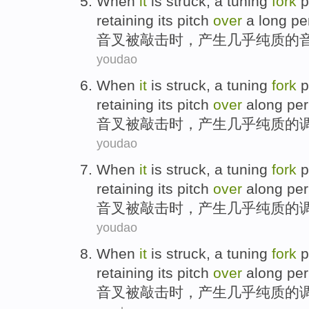
When
it
is struck, a
tuning
fork
p
retaining
its pitch
over
a long per
音叉
被敲击
时
，
产生
几乎
纯
质的
youdao
When
it
is struck, a
tuning
fork
p
retaining
its
pitch
over
along peri
音叉
被敲击
时
，
产生
几乎
纯
质的
youdao
When
it
is struck, a
tuning
fork
p
retaining
its
pitch
over
along peri
音叉
被敲击
时
，
产生
几乎
纯
质的
youdao
When
it
is struck, a
tuning
fork
p
retaining
its
pitch
over
along peri
音叉
被敲击
时
，
产生
几乎
纯
质的