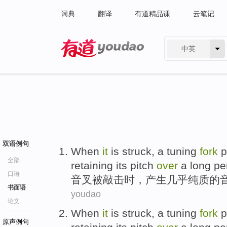
词典
翻译
有道精品课
云笔记
中英
有道 - 网易旗下搜索
双语例句
When
it
is struck, a
tuning
fork
p
全部
retaining
its
pitch
over
a long per
口语
音叉
被敲击
时
，
产生
几乎
纯
质的
书面语
youdao
论文
When
it
is
struck
, a
tuning
fork
p
原声例句