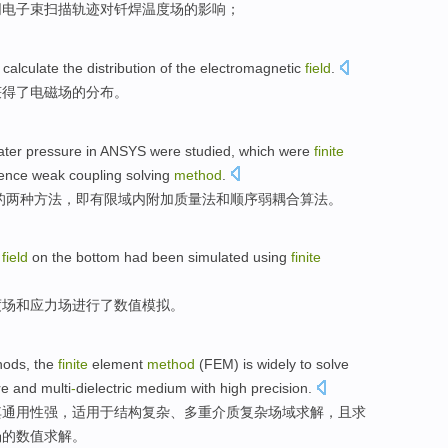
同
电子束
扫描
轨迹
对
钎焊
温度
场
的
影响
；
e
calculate
the
distribution
of
the
electromagnetic
field
.
获得了
电磁场
的
分布
。
ater
pressure
in
ANSYS
were
studied
,
which
were
finite
ence
weak
coupling
solving
method
.
的
两种
方法
，
即
有限
域内
附加
质量法
和
顺序
弱
耦合
算法
。
s
field
on
the bottom
had
been simulated
using
finite
度
场
和
应力场进行了
数值
模拟。
hods
, the
finite
element
method
(FEM) is
widely
to
solve
re
and
multi
-
dielectric
medium
with high
precision
.
其通用性强，适用
于
结构
复杂
、
多重
介质复杂
场域
求解，且求
场的数值求解。