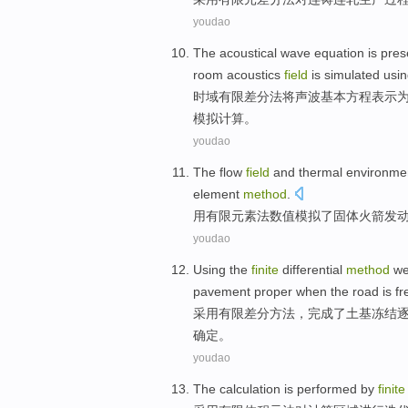
youdao
The
acoustical wave
equation
is
pres
room acoustics
field
is
simulated
usi
时域
有限
差分
法将
声波
基本方程表示
模拟
计算。
youdao
The
flow
field
and
thermal
environme
element
method
.
用
有限
元素
法数值
模拟了
固体
火箭发
youdao
Using the
finite
differential
method
we
pavement proper when the road
is
fr
采用
有限
差分
方法
，
完成
了土基
冻结
确定。
youdao
The
calculation
is performed by
finite