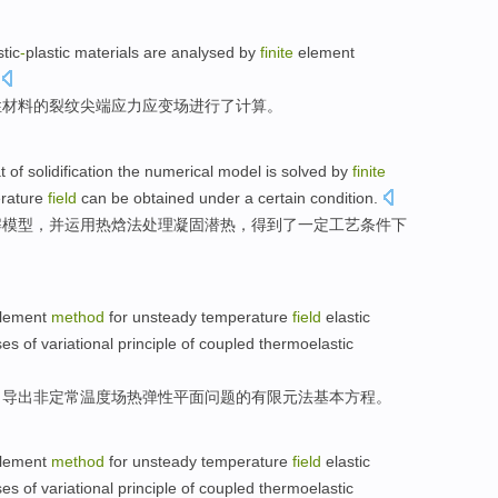
stic
-
plastic
materials
are analysed
by
finite
element
性
材料
的
裂纹
尖端
应力应变
场
进行了计算。
t
of
solidification
the
numerical
model
is solved
by
finite
rature
field
can be obtained
under a
certain
condition
.
解
模型
，
并
运用
热焓法
处理
凝固
潜热
，
得到
了
一定
工艺条件下
lement
method
for unsteady
temperature
field
elastic
ses
of
variational
principle
of
coupled
thermoelastic
，
导出
非
定常
温度
场
热
弹性
平面
问题
的
有限元
法
基本
方程
。
lement
method
for unsteady
temperature
field
elastic
ses
of
variational
principle
of
coupled
thermoelastic