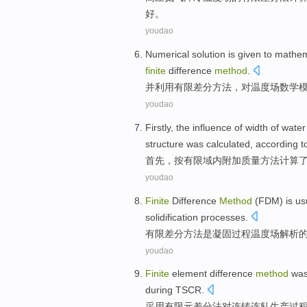
好。
youdao
Numerical
solution is given to
mathem
finite
difference
method
.
并利用
有限差分
方法，对
温度
场
数学
youdao
Firstly
, the
influence
of
width
of
water
structure
was calculated
,
according t
首先
，
按
有限
域内
附加
质量
方法计算
youdao
Finite
Difference
Method
(FDM)
is
us
solidification
processes
.
有限
差分
方法
是
凝固
过程
温度
场
解析
youdao
Finite
element
difference
method
was
during TSCR
.
采用
有限元
差分
法
对
连铸
连轧
生产过