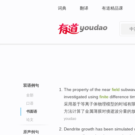
词典
翻译
有道精品课
中
有道 - 网易旗下搜索
双语例句
The
property
of the
near
field
subwav
全部
investigated
using
finite
difference t
口语
采用
基于
等离子
体物理模型的
时域
有
方法计算了金属薄膜对倏逝波分量的
书面语
youdao
论文
Dendrite
growth
has
been
simulated
原声例句