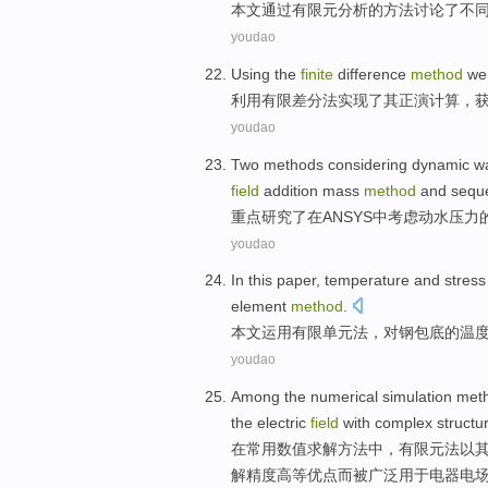
本文
通过
有限元
分析
的
方法
讨论了
不
youdao
Using the
finite
difference
method
w
利用
有限
差分
法
实现
了
其正演
计算
，
youdao
Two
methods
considering
dynamic
w
field
addition
mass
method
and
sequ
重点研究了
在
ANSYS
中考虑
动
水
压力
youdao
In this paper
,
temperature
and
stres
element
method
.
本文
运用
有限
单元
法，
对
钢包
底
的
温
youdao
Among
the numerical
simulation
met
the
electric
field
with
complex
structu
在
常用
数值
求解
方法
中，有限元法以
解精度高等优点而被广泛
用于电器
电