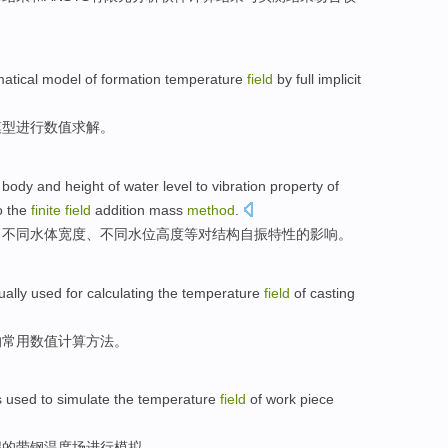
atical
model
of formation
temperature
field
by full implicit
模型
进行
数值
求解。
body and
height
of
water level
to
vibration
property
of
o the
finite
field
addition
mass
method
.
了
不同
水体
宽度
、不同
水位
高度
等
对
结构
自振
特性
的
影响
。
ually used
for calculating
the
temperature
field
of
casting
的
常用
数值
计算方法。
 used
to
simulate
the
temperature
field
of
work
piece
程
的
带钢
温度
场
进行模拟
。