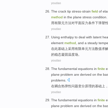
youdao
The
crack
tip
stress
-
strain
field
of
ela
method
in the
plane
stress
condition
.
用
有限元
方法
对
平面
应力
条件下
弹塑
youdao
Using
enthalpy
to
deal with
latent hea
element
method
,
and
a
steady
tempe
在
此基础上采用有限
单元
方法
数值
求
的
稳态
凝固
温度
场
。
youdao
The
fundamental
equations
in
finite
e
plane
problem
are derived
on
the
ba
problems
.
在
耦合
热
弹性
问题
变分
原理
的
基础
上
youdao
The
fundamental
equations
in
finite
e
plane
problem
are derived
on
the
ba