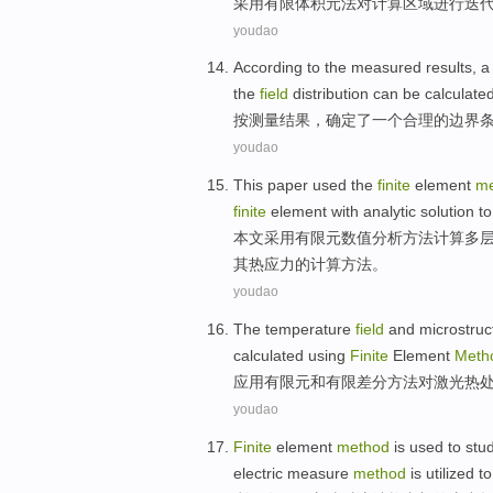
采用有限
体积元
法
对
计算
区域
进行
迭
youdao
According to
the
measured
results
,
a
the
field
distribution
can be
calculate
按
测量
结果
，
确定
了
一个
合理
的
边界
youdao
This paper
used the
finite
element
me
finite
element with
analytic
solution
to
本文
采用
有限元
数值分析
方法
计算
多
其热
应力的
计算
方法。
youdao
The
temperature
field
and
microstruc
calculated
using
Finite
Element
Meth
应用
有限
元和有限差分方法对
激光
热
youdao
Finite
element
method
is
used
to
stu
electric measure
method
is utilized t