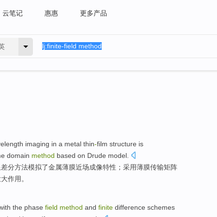
云笔记
惠惠
更多产品
英
elength imaging
in
a
metal
thin
-
film
structure is
ime
domain
method
based on
Drude
model
.
限
差分
方法
模拟
了
金属
薄膜
近
场
成像
特性
；
采用
薄膜传输矩阵
放大作用。
with the
phase
field
method
and
finite
difference schemes