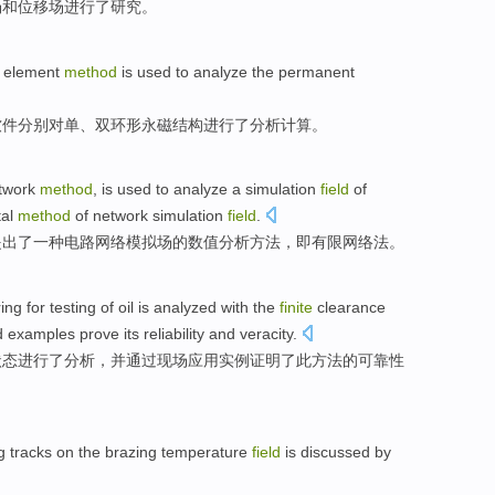
场
和
位移
场
进行
了
研究
。
element
method
is
used
to
analyze
the permanent
软件分别
对
单、双环形永磁结构进行了
分析
计算。
twork
method
, is used to analyze
a
simulation
field
of
al
method
of network simulation
field
.
提出了
一种
电路
网络模拟场的
数值分析
方法，
即
有限
网络法。
ring
for
testing
of
oil
is
analyzed
with the
finite
clearance
d
examples
prove
its
reliability
and
veracity
.
状态
进行
了分析
，
并
通过
现场
应用
实例
证明了此
方法的
可靠性
g
tracks
on
the
brazing
temperature
field
is
discussed
by