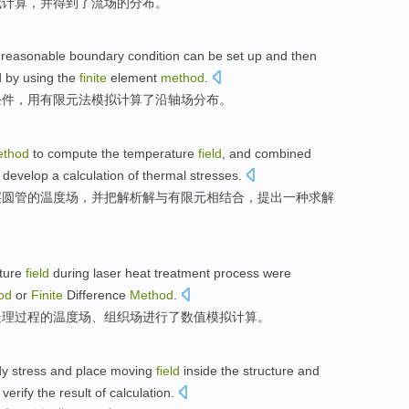
代计算，
并
得到了
流
场
的
分布
。
reasonable
boundary
condition
can be
set
up
and then
d
by using
the
finite
element
method
.
条件
，
用
有限元
法
模拟计算了
沿轴
场
分布
。
thod
to
compute
the
temperature
field
,
and
combined
 develop
a
calculation
of
thermal
stresses
.
层圆管
的
温度
场
，
并
把
解析
解
与
有限元相结合，提出
一种
求解
ture
field
during
laser
heat treatment process
were
od
or
Finite
Difference
Method
.
处理
过程
的
温度
场
、
组织
场
进行
了数值模拟计算。
dy
stress
and
place moving
field
inside
the
structure
and
o verify
the
result of calculation.