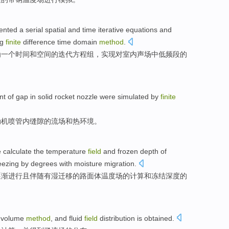
ented
a
serial
spatial
and
time
iterative
equations
and
ng
finite
difference
time
domain
method
.
为
一个
时间
和
空间
的
迭代
方程组
，实现对
室内
声场中低频段的
nt
of
gap
in
solid
rocket
nozzle were
simulated
by
finite
动机
喷管
内
缝隙
的
流
场
和
热
环境
。
 calculate
the
temperature
field
and
frozen
depth
of
eezing
by
degrees
with
moisture
migration
.
逐渐
进行
且
伴随有
湿
迁移
的
路面
体
温度
场
的计算
和
冻结
深度
的
volume
method
,
and
fluid
field
distribution
is
obtained
.