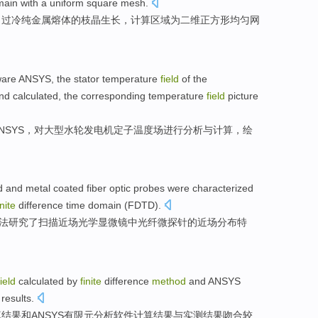
main
with a
uniform
square
mesh
.
了
过
冷纯金属熔体的
枝
晶
生长
，计算
区域
为
二
维
正方形
均匀
网
ware ANSYS
, the
stator
temperature
field
of
the
nd
calculated
,
the corresponding
temperature
field
picture
NSYS，
对
大型
水轮
发电机
定子
温度
场
进行
分析
与
计算
，绘
 and metal coated
fiber optic
probes
were characterized
inite
difference
time
domain
(
FDTD
).
法
研究了扫描
近
场
光学显微镜中
光纤
微
探针
的
近场
分布
特
field
calculated
by
finite
difference
method
and
ANSYS
results
.
算
结果
和
ANSYS
有限元分析
软件
计算结果
与
实测
结果吻合较