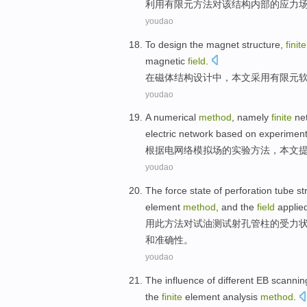
利用
有限元
方法
对
该
结构
内部
的
应力
youdao
To
design
the
magnet
structure
,
finite
magnetic
field
.
在
磁体
结构
设计
中，本文
采用
有限元
youdao
A
numerical
method
,
namely
finite
ne
electric
network
based on
experiment
根据
电
网络
模拟
场
的
实验
方法
，本文
youdao
The
force
state
of
perforation
tube
st
element
method
,
and
the
field
applie
用此
方法
对
试
油
测试
射孔
管柱
的
受力
和
准确性。
youdao
The
influence
of
different
EB
scannin
the
finite
element
analysis
method
.