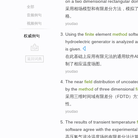
on a
two
dimensional
rectangular
do
全部
采用
相
场
模型
和
有限
差分
方法
，
模拟
音频例句
格。
视频例句
youdao
Using
the
finite
element
method
soft
权威例句
hydroelectric
generator
is analyzed
a
is given.
go
在此基础上
应用
有限元
法
的通用
软件
A
返回词典
top
制
了
相应温度场图。
youdao
The
near
field
distribution
of
uncoated
by the
method
of
three
dimensional
f
采用
三
维
时间
域
有限
差分
（
FDTD
）
方
性。
youdao
The
results
of
transient
temperature
software
agree
with
the experimental
高压氮气淬冷
温度
场
的
有限
差分
法
计