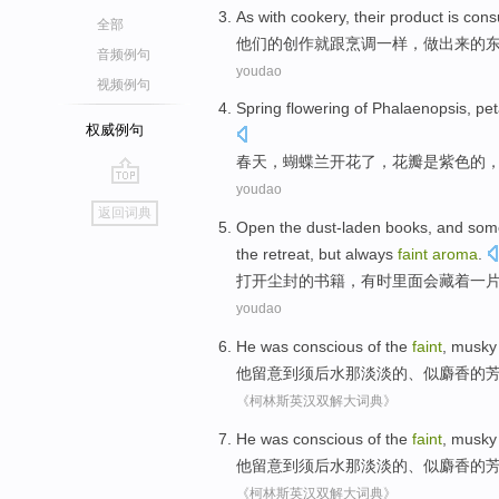
As
with
cookery
,
their
product is
con
全部
他们
的创作就
跟
烹调
一样，做出来的
音频例句
youdao
视频例句
Spring
flowering
of
Phalaenopsis
,
pet
权威例句
春天
，
蝴蝶兰
开花
了，
花瓣
是
紫色
的
youdao
go
返回词典
top
Open the
dust-laden
books
, and
som
the
retreat
,
but
always
faint
aroma
.
打开
尘封
的
书籍
，
有时
里面
会
藏着
一
youdao
He
was conscious
of
the
faint
,
musky
他
留意
到须后水
那
淡淡的、
似麝香
的
《柯林斯英汉双解大词典》
He
was conscious
of
the
faint
,
musky
他
留意
到须后水
那
淡淡的、
似麝香
的
《柯林斯英汉双解大词典》