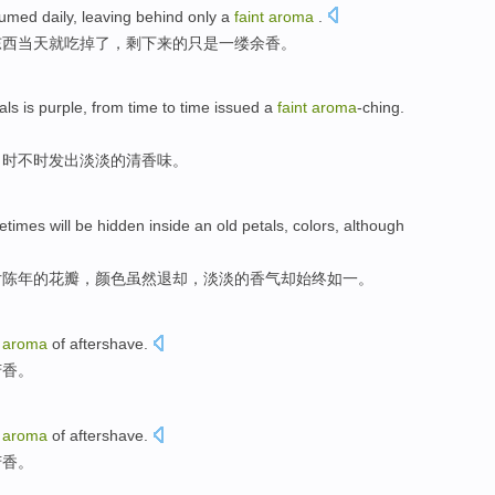
sumed
daily
,
leaving behind
only
a
faint
aroma
.
东西
当天
就吃掉了
，
剩下
来的
只是
一
缕
余香
。
als
is
purple
, from time to time
issued
a
faint
aroma
-ching
.
，时不时
发出
淡淡的
清香味。
etimes
will be
hidden inside
an
old
petals
,
colors
,
although
片陈年的
花瓣
，
颜色
虽然
退却
，
淡淡的
香气
却
始终
如一。
aroma
of
aftershave.
芳香
。
aroma
of
aftershave.
芳香
。