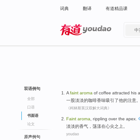
词典
翻译
有道精品课
中
有道 - 网易旗下搜索
双语例句
A
faint
aroma
of
coffee
attracted
his
a
全部
一
股淡淡的
咖啡
香味
吸引了
他
的
注意
口语
《柯林斯英汉双解大词典》
书面语
Faint
aroma
,
rippling
over the
apex
.
论文
淡淡的
香气
，
荡漾
在
心尖之上
。
youdao
原声例句