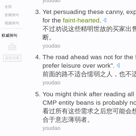
youdao
全部
Yet
persuading
these
canny
, ex
音频例句
for
the
faint-hearted
.
视频例句
不过
劝说
这些
精明
世故的
买家
出
权威例句
断
。
youdao
go
The
road
ahead
was
not
for
the
返回词典
top
prefer
leisure
over work”.
前面
的
路
不
适合
懦弱
之人，
也
不
youdao
You
might
think
after
reading
all
CMP
entity
beans
is
probably
no
看过
所有
这些
需求
之后
您
可能
会
合于
意志
薄弱者。
youdao