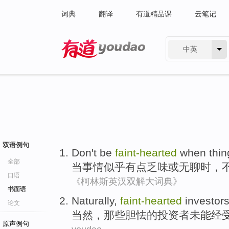
词典
翻译
有道精品课
云笔记
中英
有道 - 网易旗下搜索
双语例句
Don
't be
faint-hearted
when
thin
全部
当
事情
似乎
有点
乏味
或
无聊
时，
口语
《柯林斯英汉双解大词典》
书面语
Naturally
,
faint-hearted
investor
论文
当然
，那些
胆怯
的
投资者
未能
经
原声例句