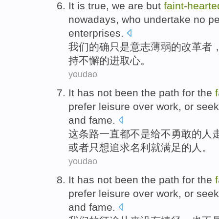
It is
true
,
we
are but
faint-hearte
nowadays, who undertake no
pe
enterprises
.
我们
的确
只是
意志薄弱的
改革者
持不懈
的
进取心
。
youdao
It
has
not
been
the path
for
the
prefer
leisure over
work
,
or
seek
and
fame
.
这
条
路
一直
都
不是
给
不勇敢
的
人
或者
只想追求
名利就
满足的人。
youdao
It
has
not been
the
path for the
prefer leisure over
work
,
or
seek
and fame.