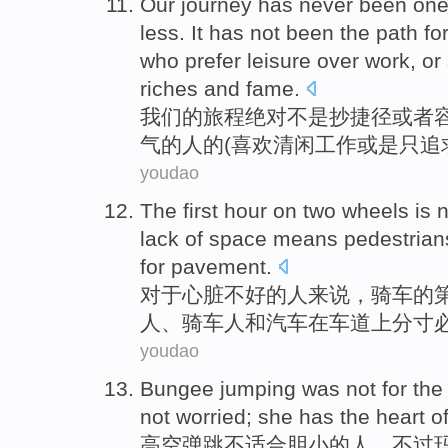
Our
journey
has never
been on
less. It
has
not
been
the
path fo
who
prefer
leisure
over
work
,
or
riches
and
fame
.
我们
的
旅程
绝对
不是抄捷径
或者
气的人
的
(
喜欢
清闲
工作
或是
只
追
youdao
The
first
hour
on two wheels
is 
lack of space means
pedestrian
for
pavement
.
对于
心脏
不好
的
人来说，
骑车
的
人
、骑车人
和
汽车
在车道上
分寸
youdao
Bungee jumping
was
not
for th
not
worried
;
she
has
the
heart
o
高空
弹跳
不
适合
胆小
的人，
不过