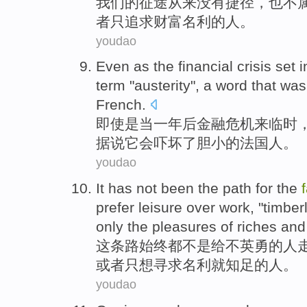
我们
的
征途从来
没有
捷径，也不
者
只
追求
财富名利
的
人。
youdao
Even
as
the
financial
crisis
set
i
term "
austerity
", a
word
that was
French
.
即使是
当
一
年后
金融
危机
来临时
据说
它
会吓坏
了
胆小
的法国人。
youdao
It
has
not
been
the path
for
the
prefer
leisure over
work
, "
timber
only
the
pleasures
of
riches an
这
条
路始终
都
不是
给
不英勇
的
人
或者
只想
寻求
名利就
知足的人。
youdao