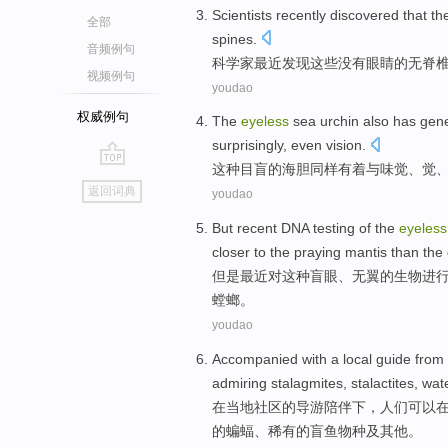
Scientists
recently
discovered that
th
全部
spines
.
音频例句
科学家
最近
发现
这些没有眼睛的
无脊
视频例句
youdao
权威例句
The
eyeless
sea urchin
also
has
gen
surprisingly
,
even
vision
.
这种
目盲的海胆
同样
有着
与
味觉
、觉
go
返回词典
youdao
top
But
recent
DNA
testing
of
the
eyeless
closer
to the praying
mantis
than
the
但是
最近
对
这种
盲眼、无
翼
的
生物
进行
螳螂
。
youdao
Accompanied with
a
local
guide from
admiring
stalagmites
,
stalactites
,
wate
在
当地
社区
的
导游
陪伴
下，
人们
可以
的
蝙蝠
、
稀有
的盲鱼物种
及
其他。