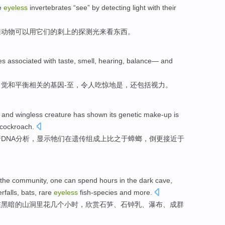
e
eyeless
invertebrates
“see”
by
detecting
light
with
their
椎动物
可以
用
它们
的刺上
的
探测
光
来看东西。
es
associated
with
taste
, smell, hearing,
balance
— and
、觉和
平衡
相关
的
基因
-至，
令人吃惊地是
，
还包括
视力。
and
wingless
creature
has
shown
its
genetic
make-up
is
cockroach
.
DNA
分析，
显示
牠们在
遗传
组成上
比之于蟑螂，倒
更
接近于
the
community
,
one
can
spend
hours
in
the dark
cave
,
rfalls
,
bats
,
rare
eyeless
fish-species and
more.
在
黑暗
的
山洞里
花
几个小时
，
欣赏
石笋
、
石钟乳
、
瀑布
、成群