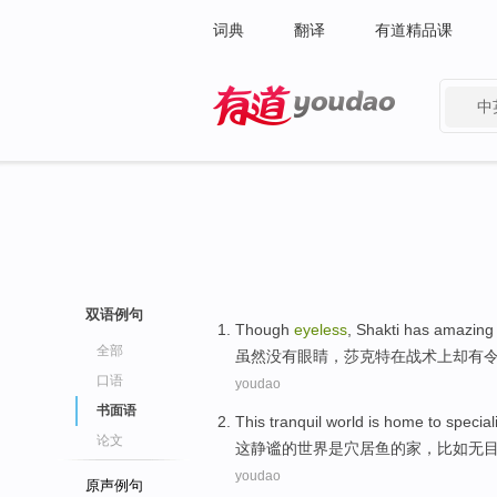
词典
翻译
有道精品课
中
有道 - 网易旗下搜索
双语例句
Though
eyeless
,
Shakti
has
amazing
全部
虽然
没有眼睛，
莎
克特
在
战术
上却
有
口语
youdao
书面语
This
tranquil
world
is
home to special
论文
这
静谧
的
世界
是
穴居
鱼
的家，
比如
无
youdao
原声例句