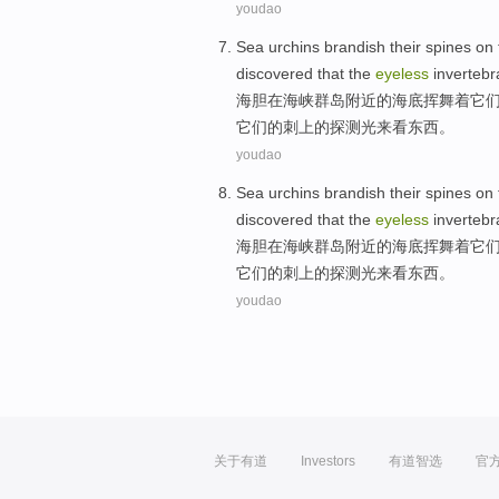
youdao
Sea urchins
brandish
their
spines
on
discovered that
the
eyeless
invertebr
海胆
在
海峡
群岛
附近
的
海底
挥舞着
它
它们的
刺
上
的
探测
光
来看东西。
youdao
Sea urchins
brandish
their
spines
on
discovered that
the
eyeless
invertebr
海胆
在
海峡
群岛
附近
的
海底
挥舞着
它
它们的
刺
上
的
探测
光
来看东西。
youdao
关于有道
Investors
有道智选
官