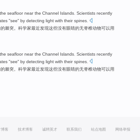
the seafloor
near
the
Channel
Islands
.
Scientists
recently
ates
"see"
by
detecting
light
with
their
spines
.
们
的
棘
突。
科学家
最近
发现
这些
没有眼睛的
无脊椎动物
可以
用
the seafloor
near
the
Channel
Islands
.
Scientists
recently
ates
"see"
by
detecting
light
with
their
spines
.
们
的
棘
突。
科学家
最近
发现
这些
没有眼睛的
无脊椎动物
可以
用
方博客
技术博客
诚聘英才
联系我们
站点地图
网络举报