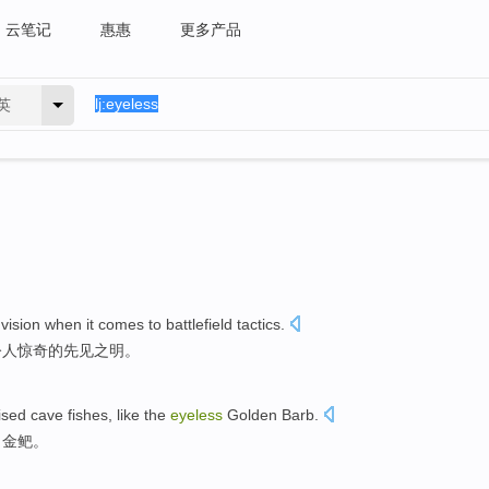
云笔记
惠惠
更多产品
英
vision
when
it comes to battlefield
tactics
.
令人惊奇
的
先见之明
。
ised cave
fishes
,
like
the
eyeless
Golden Barb.
目
金鲃。