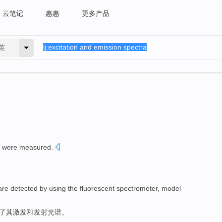
云笔记
惠惠
更多产品
英
were
measured
.
are
detected
by using the
fluorescent
spectrometer
, model
了
其
激发
和
发射
光谱
。