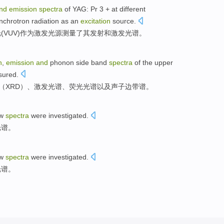
nd
emission
spectra
of
YAG: Pr 3 +
at
different
nchrotron
radiation
as an
excitation
source
.
光
(
VUV
)
作为
激发
光源
测量了其
发射
和
激发
光谱
。
n
,
emission
and
phonon
side band
spectra
of
the
upper
sured
.
（
XRD
）、
激发
光谱
、荧光光谱
以及
声子
边带谱。
ow
spectra
were investigated
.
光谱。
ow
spectra
were investigated
.
光谱。