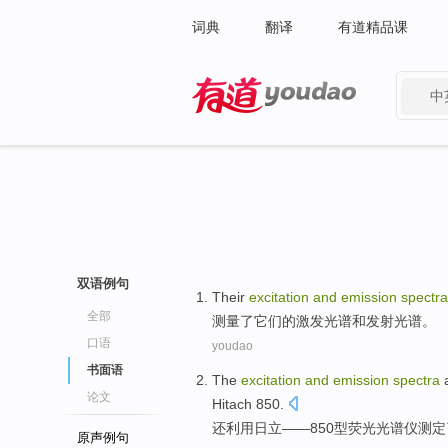
词典
翻译
有道精品课
中
有道 - 网易旗下搜索
双语例句
Their
excitation
and
emission
spectra
全部
测量了
它们的
激发
光谱
和
发射
光谱。
口语
youdao
书面语
The
excitation
and
emission
spectra
论文
Hitach 850.
还利用日立——850型
荧光
光谱仪
测定
原声例句