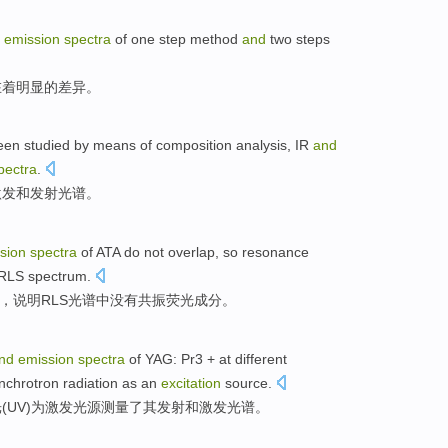
d
emission
spectra
of one step
method
and
two
steps
在着明显
的
差异
。
een studied
by means
of
composition
analysis,
IR
and
pectra
.
激发
和
发射光谱。
sion
spectra
of
ATA
do
not
overlap
, so
resonance
RLS
spectrum
.
，
说明RLS
光谱
中
没有
共振
荧光成分。
nd
emission
spectra
of
YAG: Pr3 +
at
different
nchrotron
radiation
as
an
excitation
source
.
光
(
UV
)
为
激发
光源
测量了
其
发射
和
激发
光谱
。