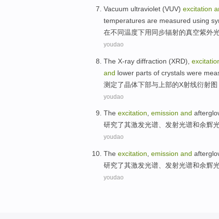
Vacuum
ultraviolet
(
VUV
)
excitation
a
temperatures
are
measured
using
sy
在
不同
温度下
用
同步
辐射
的
真空
紫外
youdao
The X-ray
diffraction
(
XRD
),
excitatio
and
lower parts
of
crystals
were mea
测定
了晶体
下部
与
上部
的
X
射线
衍射图
youdao
The
excitation
,
emission
and
aftergl
研究了其
激发
光谱
、
发射
光谱
和
余辉
youdao
The
excitation
,
emission
and
aftergl
研究了其
激发
光谱
、
发射
光谱
和
余辉
youdao