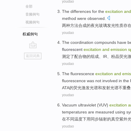
youdao
全部
The
differences
for the
excitation
an
音频例句
method were observed.
视频例句
两种
方法
合成的
夜光
玻璃
发光
性质存
youdao
权威例句
The coordination
compounds
have b
fluorescent
excitation
and
emission
s
go
返回词典
测定
了
配合
物
的
组成
、
IR
、粉
晶
荧光
top
youdao
The
fluorescence
excitation
and
emis
fluorescence was
not
involved
in the
ATA
的
荧光
激发
光谱
和
发射
光谱
不
重叠
youdao
Vacuum
ultraviolet
(
VUV
)
excitation
a
temperatures
are
measured
using
sy
在
不同
温度下
用
同步
辐射
的
真空
紫外
youdao