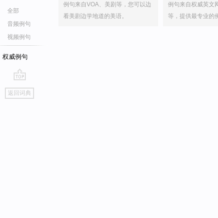
例句来自VOA、美剧等，您可以边
例句来自权威英文
全部
看美剧边学地道的美语。
等，提供最专业的
音频例句
视频例句
权威例句
go
返回词典
top