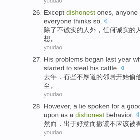
youdao
Except
dishonest
ones
,
anyone
everyone
thinks
so
.
除了
不
诚实
的
人
外，
任何
诚实
的
想
。
youdao
His
problems
began
last year
w
started to
steal
his
cattle
.
去年
，有些不
厚道
的
邻居
开始
偷
至
。
youdao
However
, a
lie
spoken for a go
upon as
a
dishonest
behavior
.
然而
，
出于
好意而
撒谎
不
应该
被
youdao