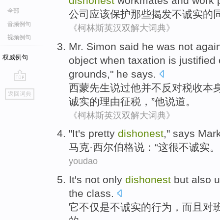
dishonest
workmates
and
work
全部
公司
应该
保护
那些
揭发
不诚实
的
音频例句
《柯林斯英汉双解大词典》
视频例句
Mr.
Simon
said
he
was not
agai
权威例句
object
when taxation is justified
grounds
,"
he
says.
西蒙
先生
说过
他
并不
反对
税收
本身
go
返回词典
top
诚实
的
理由征税
，”他说道。
《柯林斯英汉双解大词典》
"
It
's pretty
dishonest
,"
says
Mar
马克
·
西尔
伯格
说
：“
这
很
不诚实
。
youdao
It
's
not only
dishonest
but
also
u
the
class.
它
不仅
是
不
诚实
的行为，
而且
对