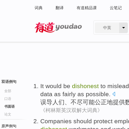
词典
翻译
有道精品课
云笔记
中英
有道 - 网易旗下搜索
双语例句
It would
be
dishonest
to
mislead
全部
data
as
fairly
as
possible
.
口语
误导
人们
、不尽
可能
公正地
提供
书面语
《柯林斯英汉双解大词典》
论文
Companies
should
protect
empl
原声例句