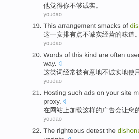
他
觉得
你
不够
诚实。
youdao
This
arrangement
smacks of
di
这
一安排
有点
不诚实
经营
的味道
youdao
Words
of
this
kind
are
often
use
way
.
这
类
词
经常
被
有意
地
不诚实
地
使
youdao
Hosting
such
ads
on
your site
m
proxy.
在
网站
上加载
这样
的
广告
会让
您
youdao
The
righteous
detest
the
dishon