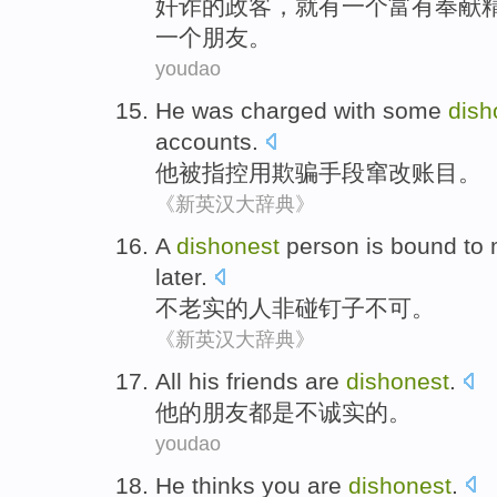
奸诈
的
政客
，就有一个富有
奉献
一个
朋友
。
youdao
He
was
charged
with
some
dish
accounts
.
他
被
指控
用
欺骗手段
窜改
账目
。
《新英汉大辞典》
A
dishonest
person
is bound to 
later.
不老实
的
人
非
碰钉子不可
。
《新英汉大辞典》
All
his
friends
are
dishonest
.
他
的
朋友
都是
不诚实
的。
youdao
He
thinks
you
are
dishonest
.