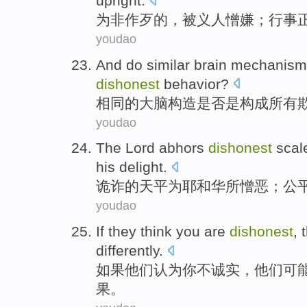
upright
.
为非作歹
的
，被
义人
憎
嫌；行事
youdao
And
do similar
brain
mechanisms
dishonest
behavior?
相同
的
大脑
构造
是否是
构成
所有
youdao
The Lord
abhors
dishonest
scal
his
delight
.
诡诈的
天平
为
耶和华
所
憎恶
；
公
youdao
If
they
think
you
are
dishonest
,
differently
.
如果
他们
认为
你
不
诚实，他们
可
果
。