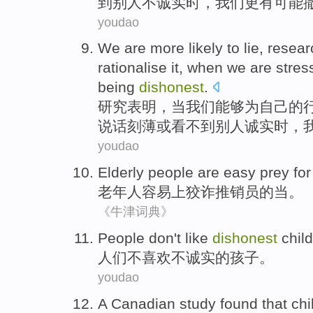
到
别人
不
诚实
时，我们
更
有可能
youdao
We
are more
likely
to lie
,
resear
rationalise it, when we are
stres
being
dishonest
.
研究
表明
，
当
我们
能够
为自己的
说话刻薄
或
看不到
别人
诚实
时，
youdao
Elderly people
are easy
prey fo
老年人
容易
上
狡诈
推销员的当。
《牛津词典》
P
eople don't like
dishonest
child
人
们不喜欢不诚实的孩子。
youdao
A
Canadian
study
found
that
chi