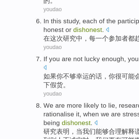
的。
youdao
In
this
study
,
each
of
the partici
honest
or
dishonest
.
在
这次
研究
中，
每一
个
参加者
都
youdao
If
you
are not
lucky enough
, yo
如果
你
不够
幸运的话，你
很
可能
下
假货。
youdao
We
are more
likely
to lie
,
resear
rationalise
it, when we are
stres
being
dishonest
.
研究
表明
，
当
我们
能够
合理解释