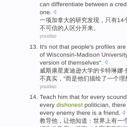
can
differentiate between
a
cred
one.
一项
加拿大
的
研究
发现
，
只有14
不可信的人
区分
开来。
youdao
It
's not
that
people
's
profiles
ar
of
Wisconsin-Madison
Universit
version
of
themselves
".
威斯康星麦迪逊
大学
的
卡特琳娜
·
不
真实，“
而是
他们
描绘了
一个
理
youdao
Teach
him
that
for
every
scound
every
dishonest
politician
, there
every
enemy
there is a
friend
.
教导
他
，
让
他知道：世界上
有
一