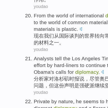
youdao
From
the
world
of
international
d
to the world of
common
materia
materials
is
plastic
.
现在
我们
从
国际
谈判
的
世界
转向
的材料
之一
。
youdao
Analysts
tell the
Los Angeles
Ti
effort by
hard-liners
to continue
Obama's
calls for
diplomacy
.
分析家
对
洛杉矶
时报
说，
尽管
奥
问题，但这份
声明
是
强硬派
继续
youdao
Private
by
nature
,
he
seems to
h