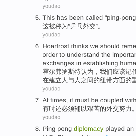
youdao
T
his has been called "ping-pon
这
被称为“乒乓外交”。
youdao
H
oarfrost thinks we should re
order to understand the importa
exchanges in establishing hum
霍
尔弗罗斯特认为，我们应该记
在建立人与人之间的纽带方面的
youdao
At times
,
it
must be
coupled wit
有时
还
必须
辅以
艰苦
的
外交努力
youdao
Ping pong
diplomacy
played
an 