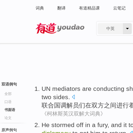
词典
翻译
有道精品课
云笔记
中英
有道 - 网易旗下搜索
双语例句
UN
mediators
are conducting
sh
全部
two sides
.
口语
联合国
调解员们
在
双方
之间
进行
书面语
《柯林斯英汉双解大词典》
论文
He
stormed off in a
fury
, and it
t
原声例句