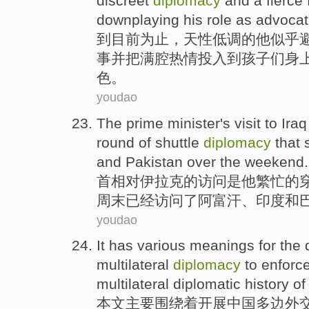
discreet
diplomacy
and
a fierce
downplaying
his
role
as advoca
到
目前
为止，
天性
低调的
他
似乎
事
并
把满腔
热情投入到孩子们身上- 
色
。
youdao
The prime minister's
visit
to
Iraq
round
of
shuttle
diplomacy
that 
and
Pakistan
over
the weekend
.
首相
对
伊拉克
的
访问
是
他
繁忙
的
周末
已经访问了
阿富汗
、
印度
和
youdao
It has various
meanings
for the
multilateral
diplomacy
to enforc
multilateral
diplomatic history
of
本文主要围绕着
开展
中国
多边
外