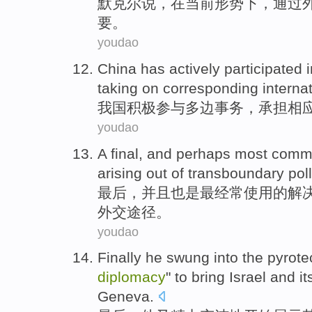
默克尔
说
，
在
当前
形势下
，
通过
要
。
youdao
China has
actively
participated i
taking on
corresponding
interna
我国
积极
参与
多边
事务，
承担
相
youdao
A
final
,
and
perhaps most
comm
arising
out of
transboundary
pol
最后
，
并且
也是
最
经常
使用
的
解
外交途径
。
youdao
Finally
he
swung into the pyrote
diplomacy
" to
bring
Israel
and it
Geneva
.