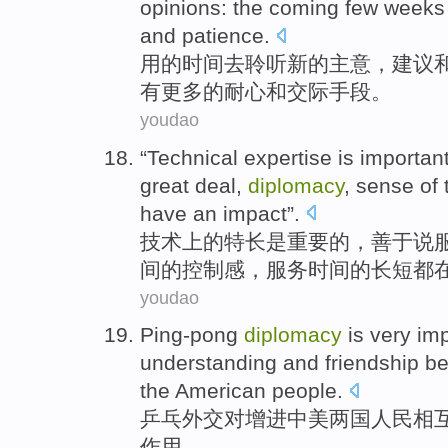
opinions
:
the coming
few
weeks
and
patience.
用
的
时间
去
聆听
新的
主意
，
建议
有
更多的
耐心和
交际
手段。
youdao
“
Technical
expertise
is
importan
great deal,
diplomacy
, sense
of
have
an
impact
”.
技术
上
的
特长
是
重要
的，善于说
间
的
控制感
，
服务
时间的
长短
都
youdao
Ping-pong
diplomacy
is
very im
understanding
and
friendship
be
the American people.
乒乓
外交
对增进中美两国
人民
相
作用。