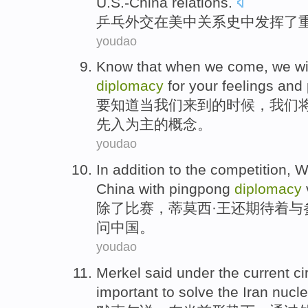
U.S.-China
relations.
乒乓
外交
在
美中关系史
中
发挥了
youdao
Know that
when
we
come
, we
wi
diplomacy
for
your
feelings
and
要
知道
当
我们
来到
的时候，我们
先入为主的概念。
youdao
In addition
to
the competition
,
W
China
with
pingpong
diplomacy
除了
比赛
，蒂莫西·
王
还
期待
着
与
问
中国
。
youdao
Merkel
said
under
the current
c
important
to
solve
the Iran
nucle