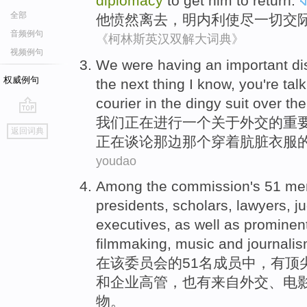
diplomacy
to get
him
to
return
.
全部
他
愤然
离去
，明内利使尽
一切
交
音频例句
《柯林斯英汉双解大词典》
视频例句
We
were
having
an
important
di
权威例句
the next thing
I
know
,
you
're
tal
courier
in the
dingy
suit
over the
我们
正在
进行
一个
关于
外交
的
重
go
返回词典
top
正在
谈论
那边那个
穿着肮脏
衣服
youdao
Among
the
commission
's
51
me
presidents,
scholars
,
lawyers
,
j
executives
,
as well as
prominen
filmmaking
,
music
and
journali
在
该
委员会
的
51
名成员
中，
有
顶
和
企业
高管
，
也
有
来自
外交
、
电
物
。