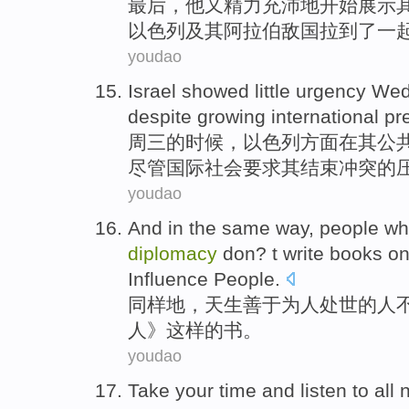
最后
，
他
又精力充沛地开始展示
以色列
及其
阿拉伯
敌国
拉到了
一
youdao
Israel
showed little urgency
Wed
despite
growing
international
pr
周三
的时候，
以色列
方面
在
其
公
尽管
国际社会
要求
其结束
冲突
的
youdao
And in the
same
way
, people
wh
diplomacy
don
? t
write
books
o
Influence
People
.
同样
地
，
天生
善于
为人
处世
的人
人》这样的
书
。
youdao
Take
your
time
and listen
to all