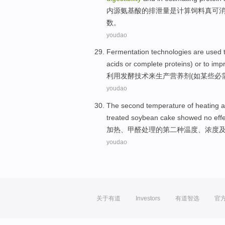
内源
氨基酸
的
排泄量
是
计算
饲料
真可
数
。
youdao
Fermentation
technologies
are used
acids
or
complete proteins
)
or
to imp
利用发酵
技术
来
生产
营养剂
(
如
某些
必
youdao
The second
temperature
of
heating
a
treated
soybean cake showed
no
eff
加热
、
甲醛
处理
的
第二
种
温度
、浓度
youdao
关于有道
Investors
有道智选
官