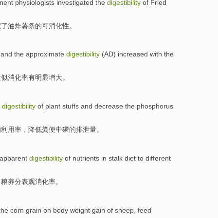
nent
physiologists
investigated
the
digestibility
of
Fried
究
了油炸薯条的可消化性。
)
and
the
approximate
digestibility
(AD)
increased with the
近似
消化率
有明显增大。
digestibility
of
plant
stuffs and
decrease
the phosphorus
的
利用率，
降低
粪便中磷的
排泄量
。
 apparent
digestibility
of
nutrients
in stalk
diet
to
different
日
粮
养分
表观
消化率。
the corn
grain
on body
weight
gain
of
sheep,
feed