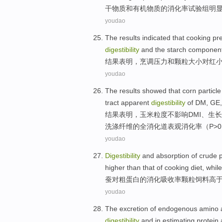
干
物质
和
有机物
质的
消化率试验组
明
youdao
The results
indicated that
cooking
pr
digestibility
and
the starch
componen
结果
表明
，
烹调
压力
和
颗粒
大小
对
红
youdao
The results
showed that
corn
particle
tract
apparent
digestibility
of
DM
, GE
结果
表明
，
玉米
粒度
不
影响
DMI
、
生长
洗涤
纤维
的
全
消化道
表观
消化
率（P>0
youdao
Digestibility
and
absorption
of
crude
higher than that
of
cooking
diet
, whil
蚕
对
粗
蛋白
的
消化
吸收率
颗粒
饲料
高
youdao
The
excretion
of endogenous
amino
digestibility
and
in estimating
protein