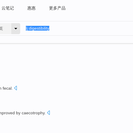
云笔记
惠惠
更多产品
英
n
fecal
.
mproved
by caecotrophy
.