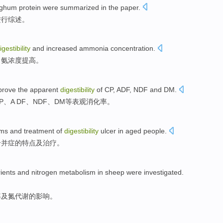
rghum
protein
were summarized in the paper
.
进行综述。
igestibility
and
increased
ammonia
concentration
.
，
氨
浓度
提高
。
prove
the
apparent
digestibility
of
CP
, ADF,
NDF
and
DM
.
P
、A DF、
NDF
、DM等
表观
消化率。
oms
and
treatment
of
digestibility
ulcer
in
aged people
.
合并症
的
特点及
治疗
。
rients
and
nitrogen
metabolism
in
sheep
were
investigated
.
率
及
氮
代谢
的
影响
。