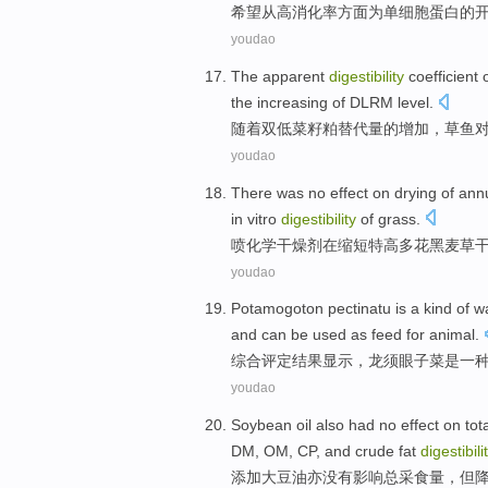
希望
从
高
消化
率
方面
为
单细胞
蛋白
的
youdao
The apparent
digestibility
coefficient
the
increasing
of
DLRM level.
随着双低菜籽粕替代量
的
增加
，草鱼
youdao
There was no
effect
on
drying
of ann
in vitro
digestibility
of grass.
喷
化学干燥剂
在
缩短特
高
多花
黑麦草
youdao
Potamogoton
pectinatu
is
a
kind
of
w
and
can be used
as
feed for animal
.
综合评定结果显示
，龙须眼子菜
是
一
youdao
Soybean
oil
also
had no
effect on
tot
DM,
OM
,
CP
,
and
crude
fat
digestibili
添加大
豆油
亦
没有
影响
总
采
食量
，
但