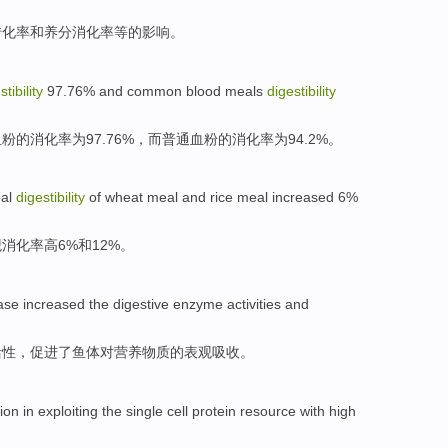
转化率
和养分消化率等
的
影响
。
stibility
97.76%
and
common
blood meals
digestibility
血粉的
消化
率为97.76%，
而
普通
血粉的消化率为94.2%。
al
digestibility
of
wheat
meal and
rice
meal increased 6%
观
消化率高6%
和
12%。
ase
increased
the
digestive enzyme
activities and
活性，促进了鱼体对营养物质的表观吸收。
tion
in
exploiting
the single
cell
protein
resource with
high