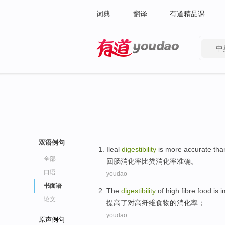
词典
翻译
有道精品课
中
有道 - 网易旗下搜索
双语例句
Ileal
digestibility
is more
accurate
tha
全部
回肠
消化
率比粪消化率
准确
。
口语
youdao
书面语
The
digestibility
of
high
fibre
food
is
i
论文
提高
了
对
高
纤维
食物
的
消化率；
youdao
原声例句