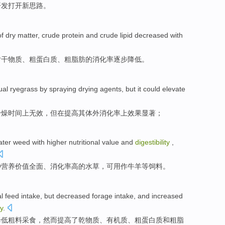
开发
打开新思路。
of
dry
matter
,
crude
protein
and crude
lipid
decreased
with
对
干
物质
、
粗
蛋白质
、粗
脂肪
的
消化
率逐步
降低
。
ual
ryegrass
by
spraying
drying
agents,
but
it could
elevate
干燥
时间上无效，
但
在
提高
其
体外
消化
率上
效果
显著；
ater
weed
with
higher
nutritional
value
and
digestibility
,
种
营养
价值
全面、
消化
率
高
的
水草
，
可用
作牛羊等饲料。
al
feed
intake
,
but
decreased
forage
intake
,
and
increased
ty
.
降低
粗
料采
食
，
然而
提高了
乾物质、
有机质
、
粗
蛋白质
和
粗
脂