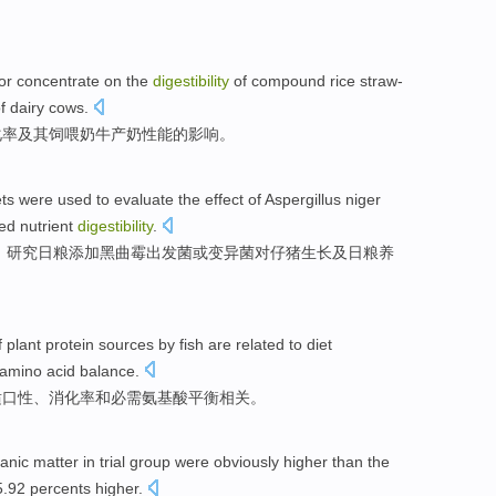
or
concentrate
on the
digestibility
of
compound
rice straw-
f
dairy
cows.
化
率及其饲喂奶牛产
奶
性能
的
影响
。
ets were used to
evaluate the
effect
of
Aspergillus niger
eed
nutrient
digestibility
.
，
研究
日粮添加黑
曲霉
出发菌或变异菌对仔猪生长及日粮养
f
plant
protein
sources
by fish are
related
to diet
amino acid
balance
.
适口性
、
消化
率
和
必需
氨基酸
平衡
相关
。
anic matter
in trial
group
were
obviously
higher
than
the
5.92 percents
higher
.