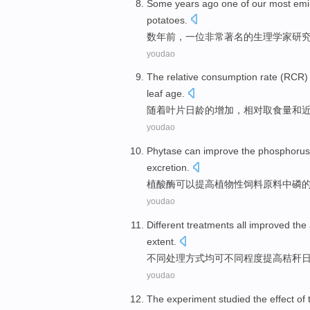
Some years
ago
one
of our
most emi
potatoes
.
数
年前，
一
位
非常
著名的
生理学家
研
youdao
The
relative
consumption
rate (RCR
leaf
age
.
随着
叶片
日
龄
的
增加
，
相对
取
食量
和
youdao
Phytase
can
improve
the
phosphorus
excretion
.
植酸酶
可以
提高
植物
性饲料原料中
磷
youdao
Different
treatments
all
improved
the
extent
.
不同
处理方式
均
可不同程度
提高
秸秆
youdao
The experiment
studied
the
effect
of