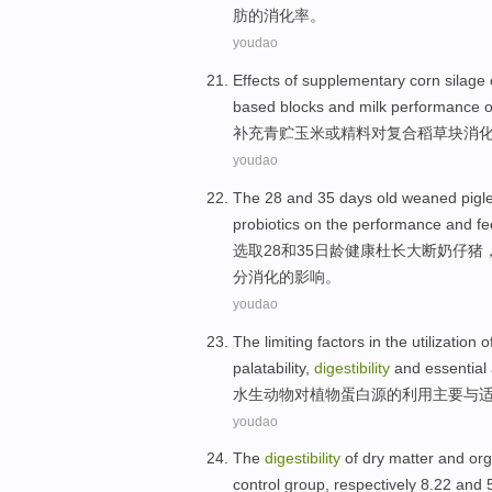
肪
的消化率。
youdao
Effects
of
supplementary
corn silage
based
blocks
and
milk
performance
o
补充青贮
玉米
或
精料
对
复合
稻草
块
消
youdao
The 28
and
35
days
old weaned
pigl
probiotics
on
the performance and f
选取
28
和
35
日
龄
健康杜长大断奶仔猪
分消化
的
影响
。
youdao
The limiting factors in
the
utilization
o
palatability
,
digestibility
and
essential
水生动物对
植物
蛋白
源
的
利用
主要与
youdao
The
digestibility
of
dry
matter
and
org
control
group
,
respectively
8.22 and 