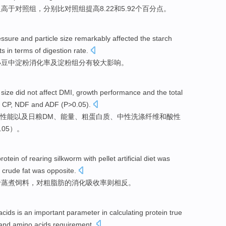
显
高于
对照组
，
分别
比
对照组提高8.22和5.92个百分点。
essure
and
particle
size
remarkably
affected
the
starch
ts
in terms of digestion rate.
小豆
中
淀粉
消化率
及
淀粉
组分
有较大
影响
。
 size
did not
affect
DMI
,
growth
performance
and
the
total
, CP,
NDF
and
ADF
(
P
>0.05).
性能
以及
日粮
DM
、能量、粗蛋白质、中性
洗涤
纤维
和
酸性
.05）。
protein
of
rearing
silkworm
with
pellet
artificial
diet
was
e crude fat was
opposite
.
于
蒸煮
饲料，对粗
脂肪
的消化吸收率则相反。
acids
is
an important
parameter
in
calculating
protein
true
and
amino
acids
requirement
.