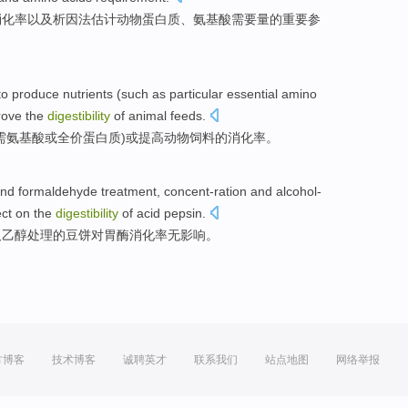
消化率
以及
析
因
法估计动物
蛋白质
、氨基酸需要量的
重要
参
to
produce
nutrients
(
such as
particular
essential
amino
rove the
digestibility
of
animal
feeds
.
需
氨基酸
或
全价
蛋白质)或
提高
动物
饲料
的
消化率
。
nd
formaldehyde
treatment
, concent-ration
and
alcohol-
ect
on
the
digestibility
of
acid pepsin
.
及
乙醇处理
的
豆饼
对
胃
酶
消化率
无
影响
。
方博客
技术博客
诚聘英才
联系我们
站点地图
网络举报