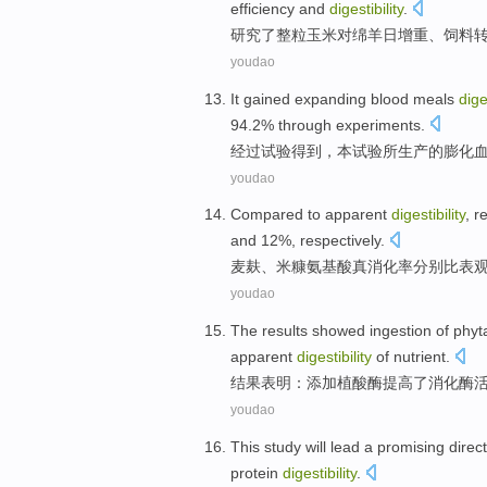
efficiency
and
digestibility
.
研究
了
整
粒
玉米
对
绵羊
日增重
、
饲料
youdao
It gained
expanding blood meals
dige
94.2%
through
experiments
.
经过
试验
得到
，本试验所生产的膨化
youdao
Compared
to
apparent
digestibility
,
re
and
12%,
respectively
.
麦麸
、
米糠
氨基酸
真
消化
率
分别
比
表
youdao
The results
showed
ingestion
of phyt
apparent
digestibility
of
nutrient
.
结果
表明
：添加植
酸
酶
提高
了
消化酶
youdao
This study will lead a
promising
direc
protein
digestibility
.