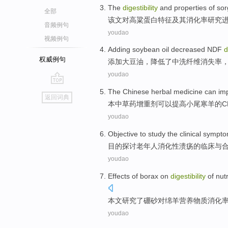
The
digestibility
and
properties
of
so
全部
该文对
高粱
蛋白
特征
及其
消化
率研究
音频例句
youdao
视频例句
Adding
soybean
oil
decreased
NDF
d
权威例句
添加
大豆油
，
降低
了中洗纤维消失
率
youdao
go
The
Chinese herbal medicine
can
im
返回词典
top
本
中草药
增重剂
可以
提高
小尾寒羊
的
C
youdao
Objective
to study
the
clinical
sympt
目的
探讨
老年人
消化性
溃疡
的
临床
与
youdao
Effects
of
borax on
digestibility
of
nut
本文研究了硼砂
对
绵羊
营养物质
消化
youdao