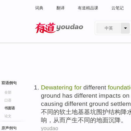
词典
翻译
有道精品课
云笔记
中英
有道 - 网易旗下搜索
双语例句
Dewatering
for
different
foundat
全部
ground
has
different
impacts on
口语
causing
different
ground
settlem
书面语
不同
的
软
土地
基
基坑
围护
结构
降
论文
响
，
从而产生
不同的
地面
沉降
。
youdao
原声例句