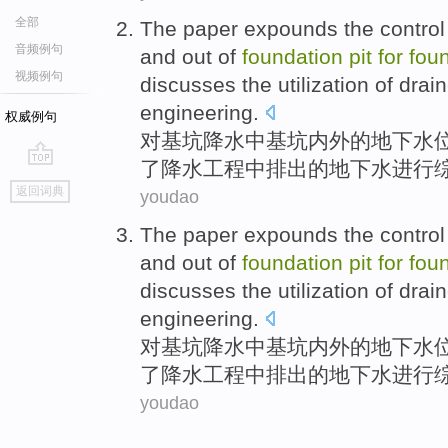
全部
The
paper
expounds the
control
音频例句
and out
of
foundation
pit
for
fou
视频例句
discusses
the
utilization
of
drai
engineering
.
权威例句
对
基坑
降水
中
基坑内外
的
地下
水
了降水
工程
中排出
的
地下水
进行
go
返回词典
youdao
top
The
paper
expounds the
control
and out
of
foundation
pit
for
fou
discusses
the
utilization
of
drai
engineering
.
对
基坑
降水
中
基坑内外
的
地下
水
了降水
工程
中排出
的
地下水
进行
youdao