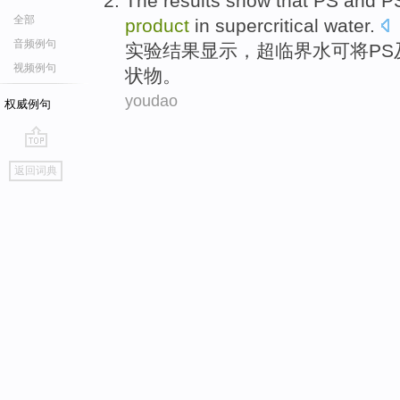
The results
show that
PS
and
P
全部
product
in
supercritical
water
.
音频例句
实验
结果
显示
，超临界水
可
将
PS
视频例句
状物。
youdao
权威例句
go
返回词典
top