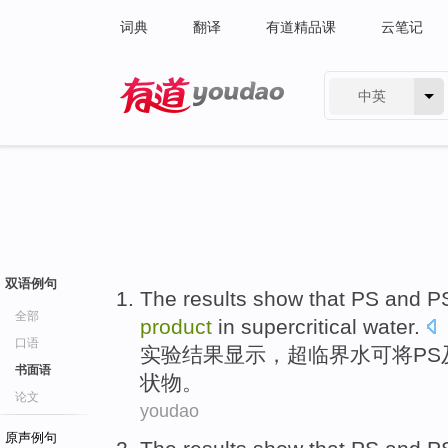
词典
翻译
有道精品课
云笔记
中英
有道 - 网易旗下搜索
双语例句
The results
show that
PS
and
P
全部
product
in
supercritical
water
.
口语
实验
结果
显示
，超临界水
可
将
PS
书面语
状物。
论文
youdao
原声例句