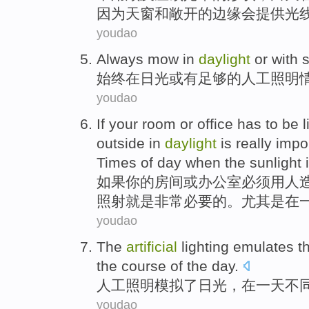
因为
天窗
和
敞开
的
边缘
会
提供
光
youdao
Always
mow
in
daylight
or
with
s
始终
在
日光
或
有
足够的
人工
照明
youdao
If
your
room
or
office
has to be
l
outside
in
daylight
is
really
impo
Times
of
day
when the
sunlight
如果
你
的
房间
或
办公室
必须
用
人
照射
就是
非常
必要
的。
尤其是
在
youdao
The
artificial
lighting
emulates
t
the course of
the day
.
人工
照明
模拟
了
日光
，
在
一
天不
youdao