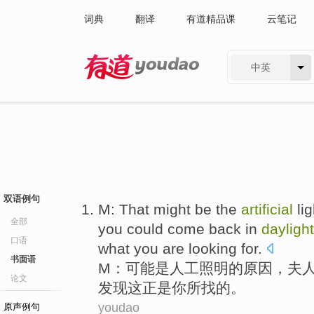
词典
翻译
有道精品课
云笔记
中英
有道 - 网易旗下搜索
双语例句
M
: That
might
be
the
artificial
li
全部
you
could come back
in
daylight
口语
what
you
are
looking for
.
书面语
M
：
可能
是
人工
照明
的原因，
夫
论文
发现
这
正是
你
所
找的。
youdao
原声例句