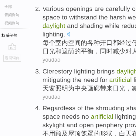
全部
Various
openings
are
carefully
c
音频例句
space
to withstand
the
harsh we
视频例句
daylight
and
shading
while
redu
lighting
.
权威例句
每个
室内
空间
的
各种
开口
都
经过
日光
和
遮荫
的
平衡
，
同时
减少
对
go
返回词典
youdao
top
Clerestory
lighting
brings
daylig
mitigating
the
need
for
artificial
l
天窗
照明
为
中央
画廊
带来
日光
，
youdao
Regardless
of
the
shrouding
sh
space
needs
no
artificial
lighting
skylight
and
open
periphery
pro
不用顾及
屋顶
笼罩
的
形状
，
白天