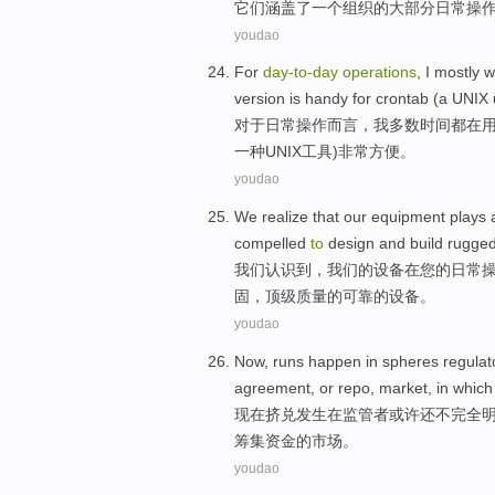
它们
涵盖
了
一个
组织
的
大部分
日常
操
youdao
For
day-to
-
day
operations
,
I
mostly
w
version
is
handy
for
crontab
(a
UNIX
对于
日常
操作而言
，
我
多数
时间都
在
一种
UNIX
工具
)非常
方便
。
youdao
We
realize
that
our
equipment
plays
compelled
to
design
and
build
rugge
我们
认识
到，
我们
的
设备
在
您
的
日常
固
，
顶级质量
的
可靠的设备。
youdao
Now
,
runs
happen
in
spheres regulat
agreement
,
or
repo
,
market
, in whic
现在
挤兑
发生
在
监管者
或许
还不
完全
筹集
资金
的
市场
。
youdao