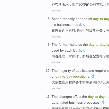
乔布斯
表示，
现年50岁
的
公司
首席
运
youdao
Sonne
recently
handed off
day-to
-
da
his
business
model
.
索恩
最近
不再打理公司的
日常
业务
，
youdao
The former
handles the
day-to
-
day
o
used
by
each
Bank
.
前者
处理
日常
操作
，
而
后者
配置
每个
youdao
The
majority
of
applications
require
e
of
day-to
-
day
operations
.
大多数
应用程序
要求
简单易用
的
UI
元
youdao
The
changes
affect
the
day-to
-
day
op
automated
business
processes
.
更改
将影响
涉及
手动
和
自动
业务
流程