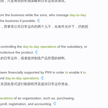
利润
，
只是
将
你
的
长期
策略
和
日常
运营具体化。
om the
business
while
the
sons
,
who manage
day-to
-
day
 the
business
if possible
.
务，
而
掌管
公司日常
运作
的
两个儿子
，在条件允许下，
仍然
想
controlling
the
day-to
-
day
operations
of
the
subsidiary
,
or
nufacture
the
product
.
司
的
日常
运作
，
或者
提供
制造
产品
所需
的
材料
。
een financially
supported
by PIHI in
order
to
enable it
to
and
day-to
-
day
operations
.
股东
贷款形式
进行
勘探
程序
及
提供
日常
运作资金。
erations
of
an
organization
,
such as
,
purchasing
,
yroll
,
registration
, and
accounting
.