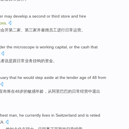
er
may
develop
a second
or
third
store
and
hire
ions
.
能会
开
第二
家、
第三
家
并
雇佣
员工
进行
日常
运营。
der
the
microscope
is
working
capital
,
or
the
cash
that
或者
说是
跟
日常业务
挂钩
的
资金
。
nuary
that
he
would step aside
at
the
tender
age
of
48
from
宣布
将
在
48岁
的
敏感
年龄
，
从
阿里巴巴
的
日常
经营
中
退出
chest
man
,
he
currently
lives
in
Switzerland
and
is retied
EA
.