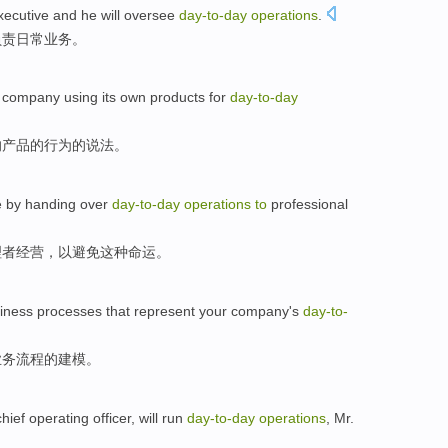
xecutive
and
he
will
oversee
day-to
-
day
operations
.
负责
日常
业务。
 company
using
its own
products
for
day-to
-
day
的
产品
的
行为
的说法。
e
by
handing
over
day-to
-
day
operations
to
professional
理者经营
，以
避免
这种
命运
。
iness
processes
that represent
your company
's
day-to
-
业务
流程
的
建模
。
chief
operating
officer
,
will
run
day-to
-
day
operations
,
Mr.