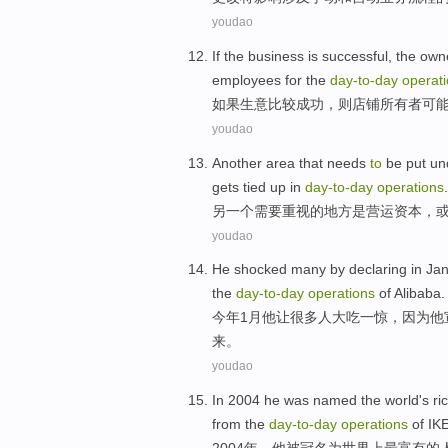
youdao
If
the
business
is successful
, the
own
employees
for
the
day-to
-
day
operat
如果
生意
比较
成功，
则店铺所有者
可
youdao
Another
area
that
needs
to
be
put un
gets
tied
up
in
day-to
-
day
operations
.
另一个
需要
重视
的
地方
是
营运
资本
，
youdao
He
shocked
many
by
declaring
in Ja
the
day-to
-
day
operations
of
Alibaba
.
今年
1月
他
让
很多人
大吃一惊
，
因为
他
来。
youdao
In 2004
he
was
named
the
world
's ri
from the
day-to
-
day
operations
of
IK