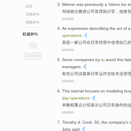
Weiner
was previously
a
Yahoo Inc
e
全部
韦纳
曾
任
雅虎
公司
首席执行官
，
他
将
音频例句
youdao
视频例句
An expression describing
the
act
of
a
权威例句
operations
.
形容
一家
公司
在
日常
经营中
使用
自己
youdao
go
返回词典
top
Some
companies
try
to
avoid
this
fat
managers
.
有些
公司
试着
将日常
运作
交给
专业
管
youdao
This
tutorial
focuses on
modeling
bus
day
operations
.
本
教程
重点
介绍
表示
公司
日常
操作
的
youdao
Timothy d.
Cook
,
50
,
the
company
's 
Jobs
said
.