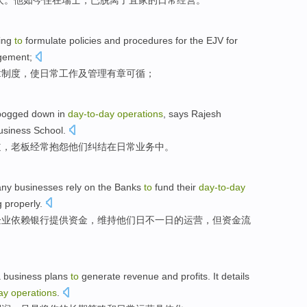
人
。他
如今
住
在
瑞士
，
已
脱离了宜家的日常经营。
ing
to
formulate
policies and procedures for the EJV for
gement
;
章制度，使
日常
工作
及
管理
有章可循
；
bogged down
in
day-to
-
day
operations
,
says
Rajesh
usiness
School
.
道
，
老板
经常
抱怨
他们
纠结
在
日常
业务
中。
any
businesses
rely on
the
Banks
to
fund
their
day-to
-
day
g
properly
.
企业
依赖
银行
提供
资金，维持
他们
日
不
一日
的
运营
，但资金流
a
business plans
to
generate
revenue
and
profits
.
It
details
ay
operations
.