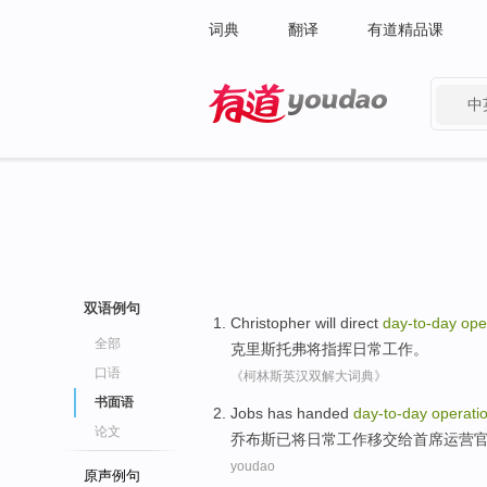
词典
翻译
有道精品课
中
有道 - 网易旗下搜索
双语例句
Christopher
will
direct
day-to
-
day
ope
全部
克里斯托弗
将
指挥
日常
工作
。
口语
《柯林斯英汉双解大词典》
书面语
Jobs
has
handed
day-to
-
day
operati
论文
乔布斯
已
将
日常
工作移交
给
首席
运营
youdao
原声例句