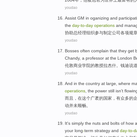
2004年，
他
被
冠名
为
世界上
最
富有的
youdao
Assist
GM
in
oganizing
and
participat
the
day-to
-
day
operations
and
mana
协助
总经理
组织
参与
制定
公司各项规
youdao
Bosses
often
complain that
they
get 
Chandy, a
professor at
the
London
B
伦敦
商业
学院
的
教授
拉杰什
。钱迪
说
youdao
And
in
the
country
at large,
where m
operations
,
the
power still
isn't
flowin
而且，
在
这个
广袤的
国家
，有
众多
的
动并未顺畅。
youdao
It
's
simply
the nuts and bolts of
how
your
long
-
term
strategy
and
day-to
-
d