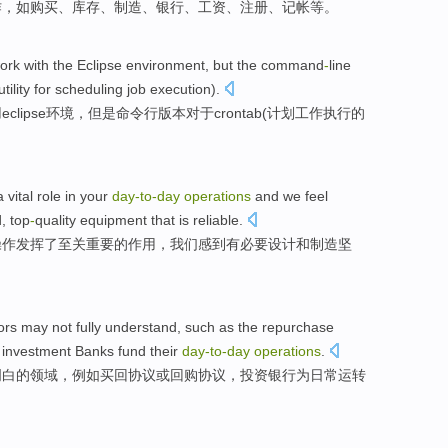
作
，
如
购买
、
库存
、
制造
、
银行
、
工资
、
注册
、
记帐等
。
ork
with
the
Eclipse
environment
,
but
the
command
-
line
utility
for
scheduling
job
execution
).
用
eclipse
环境
，
但是
命令行
版本
对于
crontab
(
计划
工作执行的
a
vital
role
in
your
day-to
-
day
operations
and
we
feel
d
,
top
-
quality
equipment
that is
reliable
.
操作
发挥
了
至关重要
的
作用
，我们
感到
有
必要
设计
和
制造
坚
ors
may
not
fully
understand
,
such as
the
repurchase
h
investment
Banks
fund
their
day-to
-
day
operations
.
明白
的领域，
例如
买
回
协议
或
回购
协议，
投资
银行
为
日常
运转