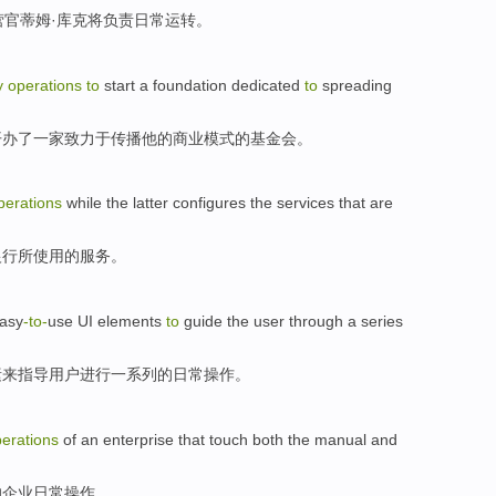
营
官
蒂姆·
库克
将
负责
日常
运转
。
y
operations
to
start a
foundation
dedicated
to
spreading
开办了一家
致力于
传播
他
的
商业
模式
的
基金会
。
perations
while
the latter
configures
the
services
that
are
银行
所
使用
的
服务
。
asy
-to
-
use
UI
elements
to
guide
the
user
through
a series
素
来
指导
用户
进行
一系列
的
日常
操作
。
erations
of
an
enterprise
that
touch both
the
manual
and
的
企业
日常
操作
。