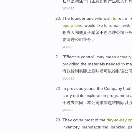
它
只是
阐述
一门
生意
如何
产生
收入
和
youdao
The founder
and
wife
wish
to
retire
fr
operations
,
would like
to
remain
with
创办人
和
他妻子
希望
不再亲
理
公司
业
要
管理公司业务。
youdao
"
Effective
control
"
may
mean
actually
providing
the
materials
needed
to
ma
有效
控制
实际上
意味着
可以
控制
该
公
youdao
In
previous
years
,
the Company
had b
carry out
its exploration
programme
于
过去
年间
，
本
公司
依靠
超准国际
以
youdao
They
cover
most
of
the
day-to
-
day
op
inventory
,
manufacturing
,
banking
,
pa